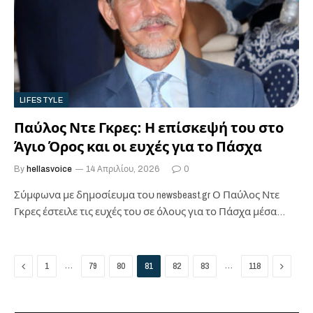
LIFESTYLE
Παύλος Ντε Γκρες: Η επίσκεψή του στο
Άγιο Όρος και οι ευχές για το Πάσχα
By
hellasvoice
14 Απριλίου, 2026
0
Σύμφωνα με δημοσίευμα του newsbeast.gr ​Ο Παύλος Ντε
Γκρες έστειλε τις ευχές του σε όλους για το Πάσχα μέσα
από…
Previous
Next
…
…
1
79
80
81
82
83
118