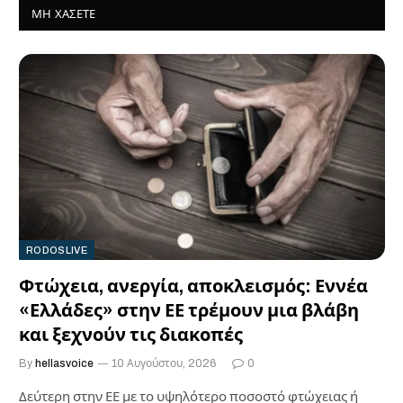
ΜΗ ΧΆΣΕΤΕ
RODOSLIVE
Φτώχεια, ανεργία, αποκλεισμός: Εννέα
«Ελλάδες» στην ΕΕ τρέμουν μια βλάβη
και ξεχνούν τις διακοπές
By
hellasvoice
10 Αυγούστου, 2026
0
Δεύτερη στην ΕΕ με το υψηλότερο ποσοστό φτώχειας ή