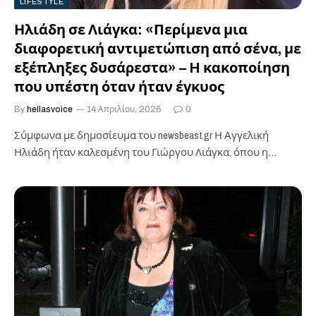
LIFESTYLE
Ηλιάδη σε Λιάγκα: «Περίμενα μια
διαφορετική αντιμετώπιση από σένα, με
εξέπληξες δυσάρεστα» – H κακοποίηση
που υπέστη όταν ήταν έγκυος
By
hellasvoice
14 Απριλίου, 2026
0
Σύμφωνα με δημοσίευμα του newsbeast.gr ​Η Αγγελική
Ηλιάδη ήταν καλεσμένη του Γιώργου Λιάγκα, όπου η
τραγουδίστρια μίλησε για την κακοποίηση…