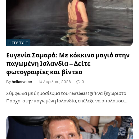
LIFESTYLE
Ευγενία Σαμαρά: Με κόκκινο μαγιό στην
παγωμένη Ισλανδία – Δείτε
φωτογραφίες και βίντεο
By
hellasvoice
14 Απριλίου, 2026
0
Σύμφωνα με δημοσίευμα του newsbeast.gr ​Ένα ξεχωριστό
Πάσχα, στην παγωμένη Ισλανδία, επέλεξε να απολαύσει
η Ευγενία Σαμαρά αυτή τη χρονιά, όπως φρόντισε…