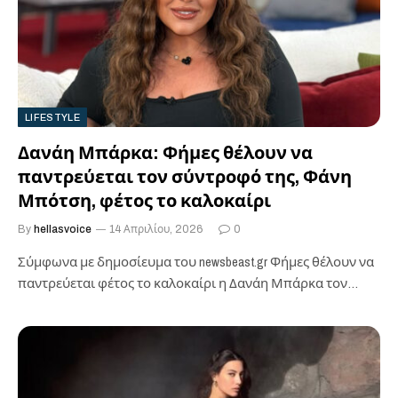
LIFESTYLE
Δανάη Μπάρκα: Φήμες θέλουν να
παντρεύεται τον σύντροφό της, Φάνη
Μπότση, φέτος το καλοκαίρι
By
hellasvoice
14 Απριλίου, 2026
0
Σύμφωνα με δημοσίευμα του newsbeast.gr ​Φήμες θέλουν να
παντρεύεται φέτος το καλοκαίρι η Δανάη Μπάρκα τον
σύντροφό της, Φάνη Μπότση. Σύμφωνα με…