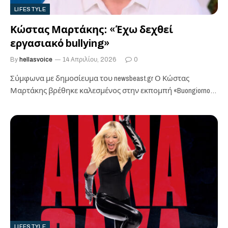
LIFESTYLE
Κώστας Μαρτάκης: «Έχω δεχθεί
εργασιακό bullying»
By
hellasvoice
14 Απριλίου, 2026
0
Σύμφωνα με δημοσίευμα του newsbeast.gr ​Ο Κώστας
Μαρτάκης βρέθηκε καλεσμένος στην εκπομπή «Buongiorno»,
όπου μίλησε για το εργασιακό bullying που έχει δεχτεί,…
LIFESTYLE