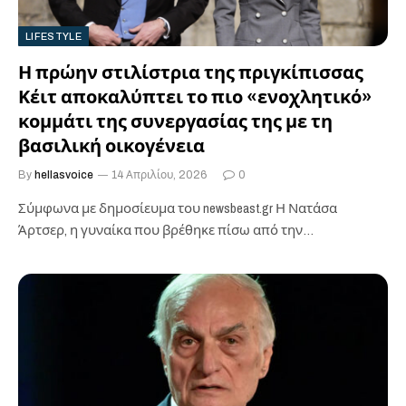
LIFESTYLE
Η πρώην στιλίστρια της πριγκίπισσας
Κέιτ αποκαλύπτει το πιο «ενοχλητικό»
κομμάτι της συνεργασίας της με τη
βασιλική οικογένεια
By
hellasvoice
14 Απριλίου, 2026
0
Σύμφωνα με δημοσίευμα του newsbeast.gr ​Η Νατάσα
Άρτσερ, η γυναίκα που βρέθηκε πίσω από την
εντυπωσιακή στιλιστική εξέλιξη της Κέιτ…