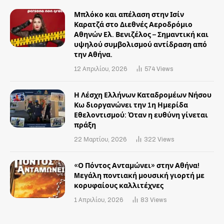
Μπλόκο και απέλαση στην Ισίν
Καρατζά στο Διεθνές Αεροδρόμιο
Αθηνών Ελ. Βενιζέλος – Σημαντική και
υψηλού συμβολισμού αντίδραση από
την Αθήνα.
12 Απριλίου, 2026
574
Views
Η Λέσχη Ελλήνων Καταδρομέων Νήσου
Κω διοργανώνει την 1η Ημερίδα
Εθελοντισμού: Όταν η ευθύνη γίνεται
πράξη
22 Μαρτίου, 2026
322
Views
«Ο Πόντος Ανταμώνει» στην Αθήνα!
Mεγάλη ποντιακή μουσική γιορτή με
κορυφαίους καλλιτέχνες
1 Απριλίου, 2026
83
Views