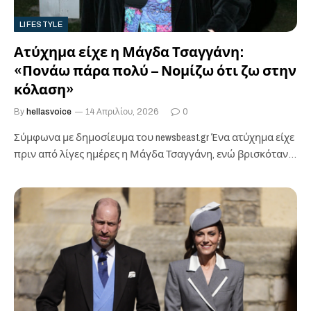
LIFESTYLE
Ατύχημα είχε η Μάγδα Τσαγγάνη:
«Πονάω πάρα πολύ – Νομίζω ότι ζω στην
κόλαση»
By
hellasvoice
14 Απριλίου, 2026
0
Σύμφωνα με δημοσίευμα του newsbeast.gr ​Ένα ατύχημα είχε
πριν από λίγες ημέρες η Μάγδα Τσαγγάνη, ενώ βρισκόταν
στο εξοχικό της σπίτι στην…