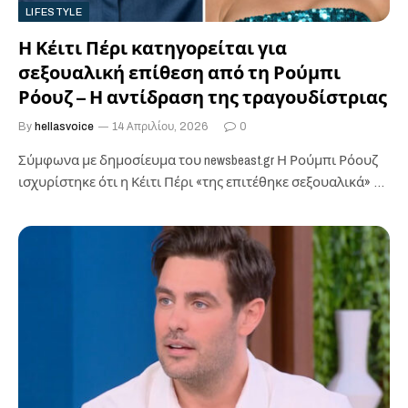
LIFESTYLE
Η Κέιτι Πέρι κατηγορείται για
σεξουαλική επίθεση από τη Ρούμπι
Ρόουζ – Η αντίδραση της τραγουδίστριας
By
hellasvoice
14 Απριλίου, 2026
0
Σύμφωνα με δημοσίευμα του newsbeast.gr ​Η Ρούμπι Ρόουζ
ισχυρίστηκε ότι η Κέιτι Πέρι «της επιτέθηκε σεξουαλικά» σε
ένα νυχτερινό κλαμπ…