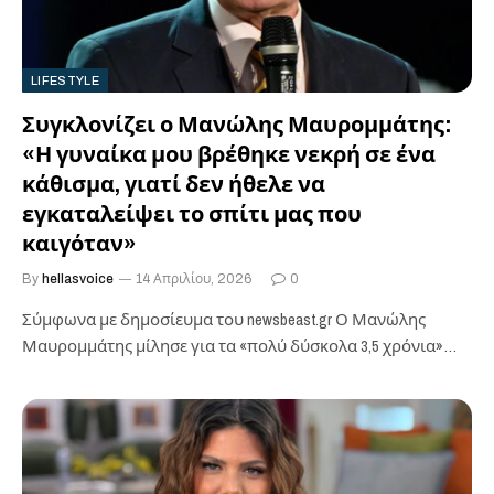
LIFESTYLE
Συγκλονίζει ο Μανώλης Μαυρομμάτης:
«Η γυναίκα μου βρέθηκε νεκρή σε ένα
κάθισμα, γιατί δεν ήθελε να
εγκαταλείψει το σπίτι μας που
καιγόταν»
By
hellasvoice
14 Απριλίου, 2026
0
Σύμφωνα με δημοσίευμα του newsbeast.gr ​Ο Μανώλης
Μαυρομμάτης μίλησε για τα «πολύ δύσκολα 3,5 χρόνια»
που, όπως είπε, έζησε «μέσα…