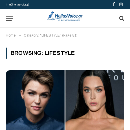
info@hellasvoice.gr
Facebook
Insta
»
Home
Category: "LIFESTYLE" (Page 81)
BROWSING:
LIFESTYLE