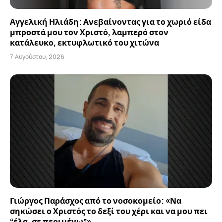
Αγγελική Ηλιάδη: Ανεβαίνοντας για το χωριό είδα
μπροστά μου τον Χριστό, λαμπερό στον
κατάλευκο, εκτυφλωτικό του χιτώνα
7 Αυγούστου, 2026
Γιώργος Παράσχος από το νοσοκομείο: «Να
σηκώσει ο Χριστός το δεξί του χέρι και να μου πει
“έλα, σε περιμένω”»