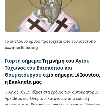
Το ακόλουθο άρθρο προέρχεται από τον ιστότοπο
www.vimaorthodoxias.gr:
Γιορτή σήμερα:
Τη μνήμη του
Αγίου
Τύχωνος του Επισκόπου και
Θαυματουργού
τιμά σήμερα, 16 Ιουνίου,
η Εκκλησία μας.
Ο Άγιος Τύχων, έζησε στα χρόνια των αυτοκρατόρων
Αρκαδίου και Ονηρίου. Καταγόταν από ευσεβή
οικογένεια, οι δε ενάρετοι γονείς του τον ανέθρεψαν