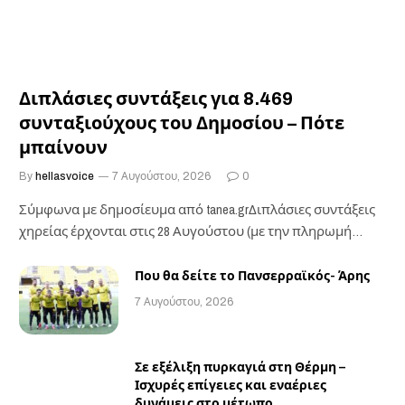
Διπλάσιες συντάξεις για 8.469
συνταξιούχους του Δημοσίου – Πότε
μπαίνουν
By
hellasvoice
7 Αυγούστου, 2026
0
Σύμφωνα με δημοσίευμα από tanea.grΔιπλάσιες συντάξεις
χηρείας έρχονται στις 28 Αυγούστου (με την πληρωμή
των…
Που θα δείτε το Πανσερραϊκός- Άρης
7 Αυγούστου, 2026
Σε εξέλιξη πυρκαγιά στη Θέρμη –
Ισχυρές επίγειες και εναέριες
δυνάμεις στο μέτωπο