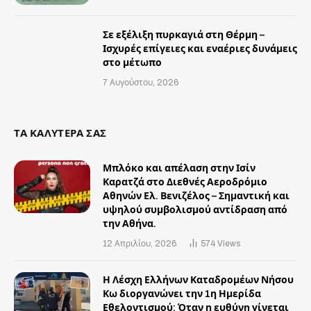
Σε εξέλιξη πυρκαγιά στη Θέρμη –
Ισχυρές επίγειες και εναέριες δυνάμεις
στο μέτωπο
7 Αυγούστου, 2026
ΤΑ ΚΑΛΥΤΕΡΑ ΣΑΣ
Μπλόκο και απέλαση στην Ισίν
Καρατζά στο Διεθνές Αεροδρόμιο
Αθηνών Ελ. Βενιζέλος – Σημαντική και
υψηλού συμβολισμού αντίδραση από
την Αθήνα.
12 Απριλίου, 2026
574
Views
Η Λέσχη Ελλήνων Καταδρομέων Νήσου
Κω διοργανώνει την 1η Ημερίδα
Εθελοντισμού: Όταν η ευθύνη γίνεται