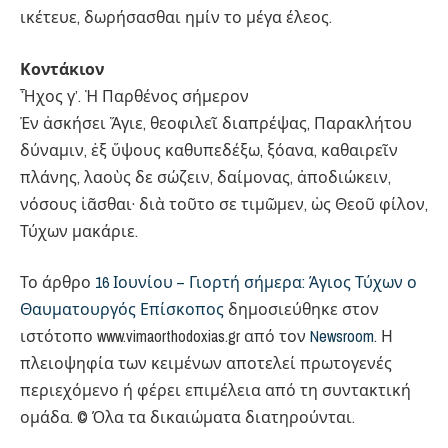
ικέτευε, δωρήσασθαι ημίν το μέγα έλεος.
Κοντάκιον
Ἦχος γ’. Ἡ Παρθένος σήμερον
Ἐν ἀσκήσει Ἅγιε, θεοφιλεῖ διαπρέψας, Παρακλήτου
δύναμιν, ἐξ ὕψους καθυπεδέξω, ξόανα, καθαιρεῖν
πλάνης, λαοὺς δε σώζειν, δαίμονας, ἀποδιώκειν,
νόσους ἰᾶσθαι· διὰ τοῦτο σε τιμῶμεν, ὡς Θεοῦ φίλον,
Τύχων μακάριε.
Το άρθρο
16 Ιουνίου – Γιορτή σήμερα: Άγιος Τύχων ο
Θαυματουργός Επίσκοπος
δημοσιεύθηκε στον
ιστότοπο www.vimaorthodoxias.gr από τον
Newsroom
. Η
πλειοψηφία των κειμένων αποτελεί πρωτογενές
περιεχόμενο ή φέρει επιμέλεια από τη συντακτική
ομάδα. © Όλα τα δικαιώματα διατηρούνται.