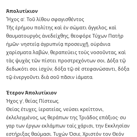
Ἀπολυτίκιον
Ἦχος α’. Τοῦ λίθου σφαγισθέντος
Τῆς ἐρήμου πολίτης καὶ ἐν σώματι ἄγγελος, καὶ
θαυματουργὸς ἀνεδείχθης, θεοφόρε Τύχων Πατὴρ
ἡμῶν· νηστείᾳ ἀγρυπνίᾳ προσευχῇ, οὐράνια
χαρίσματα λαβών, θεραπεύεις τοὺς νοσοῦντας, καὶ
τὰς ψυχὰς τῶν πίστει προστρεχόντων σοι. Δόξα τῷ
δεδωκότι σοι ἰσχύν, δόξα τῷ σὲ στεφανώσαντι, δόξα
τῷ ἐνεργοῦντι διὰ σοῦ πᾶσιν ἰάματα.
Έτερον Ἀπολυτίκιον
Ήχος γ’, θείας Πίστεως.
Θείας έτυχες, ίερατείας, νεύσει κρείττονι,
έκλελεγμένος, ως θεράπων της Τριάδος επάξιος· συ
γαρ των έργων εκλάμπων ταίς χάρισι, την Εκκλησίαν
εστήριξας θαύμασι. Τυχών Όσιε, Χριστόν τον Θεόν