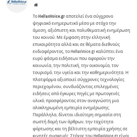
Website
Το
HellasVoice.gr
αποτελεί ένα σύγχρονο
ψηφιακό ενημερωτικό μέσο με στόχο την
άμεση, αξιόπιστη και πολυθεματική ενημέρωση
του κοινού. Με έμφαση στην ελληνική
επικαιρότητα αλλά και σε θέματα διεθνούς
ενδιαφέροντος, το HellasVoice.gr καλύπτει ένα
ευρύ φάσμα ειδήσεων που αφορούν την
κοινωνία, την πολιτική, την οικονομία, τον
τουρισμό, την υγεία και την καθημερινότητα. Η
πλατφόρμα αξιοποιεί σύγχρονες τεχνολογίες
περιεχομένου, συνδυάζοντας επιλεγμένες
ειδήσεις από έγκυρες πηγές με πρωτογενές
υλικό, προσφέροντας στον αναγνώστη μια
ολοκληρωμένη εμπειρία ενημέρωσης.
Παράλληλα, δίνεται ιδιαίτερη σημασία στη
σωστή δομή των άρθρων, την ταχύτητα
φόρτωσης και τη βέλτιστη εμπειρία χρήσης σε
κινητές συσκευές. Στόχος του HellasVoice.gr είναι