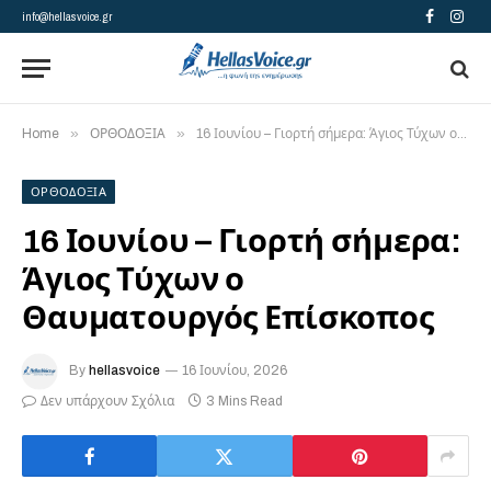
info@hellasvoice.gr
Facebook
Insta
»
»
Home
ΟΡΘΟΔΟΞΙΑ
16 Ιουνίου – Γιορτή σήμερα: Άγιος Τύχων ο Θαυματουργός Επίσκοπος
ΟΡΘΟΔΟΞΙΑ
16 Ιουνίου – Γιορτή σήμερα:
Άγιος Τύχων ο
Θαυματουργός Επίσκοπος
By
hellasvoice
16 Ιουνίου, 2026
Δεν υπάρχουν Σχόλια
3 Mins Read