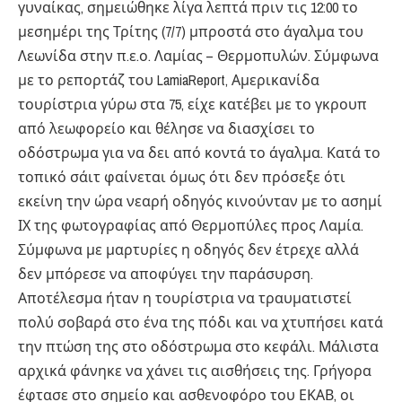
γυναίκας, σημειώθηκε λίγα λεπτά πριν τις 12:00 το
μεσημέρι της Τρίτης (7/7) μπροστά στο άγαλμα του
Λεωνίδα στην π.ε.ο. Λαμίας – Θερμοπυλών. Σύμφωνα
με το ρεπορτάζ του LamiaReport, Αμερικανίδα
τουρίστρια γύρω στα 75, είχε κατέβει με το γκρουπ
από λεωφορείο και θέλησε να διασχίσει το
οδόστρωμα για να δει από κοντά το άγαλμα. Κατά το
τοπικό σάιτ φαίνεται όμως ότι δεν πρόσεξε ότι
εκείνη την ώρα νεαρή οδηγός κινούνταν με το ασημί
ΙΧ της φωτογραφίας από Θερμοπύλες προς Λαμία.
Σύμφωνα με μαρτυρίες η οδηγός δεν έτρεχε αλλά
δεν μπόρεσε να αποφύγει την παράσυρση.
Αποτέλεσμα ήταν η τουρίστρια να τραυματιστεί
πολύ σοβαρά στο ένα της πόδι και να χτυπήσει κατά
την πτώση της στο οδόστρωμα στο κεφάλι. Μάλιστα
αρχικά φάνηκε να χάνει τις αισθήσεις της. Γρήγορα
έφτασε στο σημείο και ασθενοφόρο του ΕΚΑΒ, οι