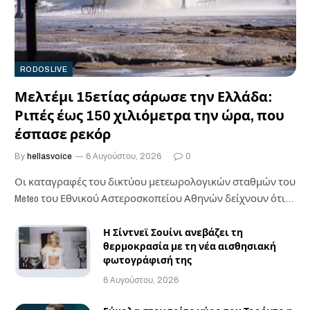
RODOSLIVE
Μελτέμι 15ετίας σάρωσε την Ελλάδα:
Ριπές έως 150 χιλιόμετρα την ώρα, που
έσπασε ρεκόρ
By
hellasvoice
6 Αυγούστου, 2026
0
Οι καταγραφές του δικτύου μετεωρολογικών σταθμών του
Meteo του Εθνικού Αστεροσκοπείου Αθηνών δείχνουν ότι
οι…
Η Σίντνεϊ Σουίνι ανεβάζει τη
θερμοκρασία με τη νέα αισθησιακή
φωτογράφισή της
6 Αυγούστου, 2026