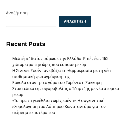
Αναζήτηση
ΑΝΑΖΉΤΗΣΗ
Recent Posts
Μελτέμι 15ετίας σάρωσε την Ελλάδα: Ριπές έως 150
χιλιόμετρα την ώρα, που έσπασε ρεκόρ
Η Σίντνεϊ Σουίνι ανεβάζει τη θερμοκρασία με τη νέα
αισθησιακή φωτογράφισή της
Εύκολα στον τρίτο γύρο του Τορόντο η Σάκκαρη
Στον τελικό της σφυροβολίας ο Τζαμτζής με νέο ατομικό
ρεκόρ
«Τα πρώτα γενέθλια χωρίς εσένα»: Η συγκινητική
εξομολόγηση του Λάμπρου Κωνσταντάρα για τον
αείμνηστο πατέρα του