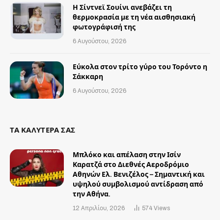
Η Σίντνεϊ Σουίνι ανεβάζει τη
θερμοκρασία με τη νέα αισθησιακή
φωτογράφισή της
6 Αυγούστου, 2026
Εύκολα στον τρίτο γύρο του Τορόντο η
Σάκκαρη
6 Αυγούστου, 2026
ΤΑ ΚΑΛΥΤΕΡΑ ΣΑΣ
Μπλόκο και απέλαση στην Ισίν
Καρατζά στο Διεθνές Αεροδρόμιο
Αθηνών Ελ. Βενιζέλος – Σημαντική και
υψηλού συμβολισμού αντίδραση από
την Αθήνα.
12 Απριλίου, 2026
574
Views