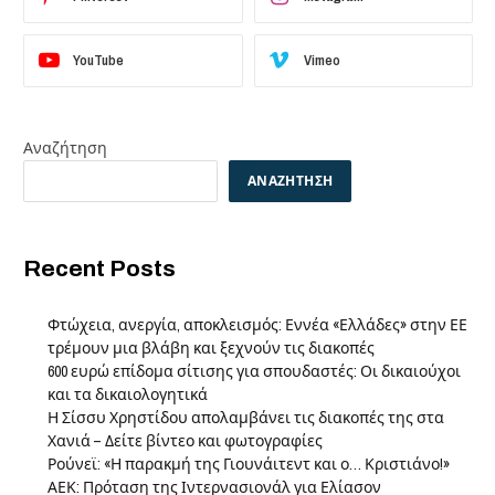
YouTube
Vimeo
Αναζήτηση
ΑΝΑΖΉΤΗΣΗ
Recent Posts
Φτώχεια, ανεργία, αποκλεισμός: Εννέα «Ελλάδες» στην ΕΕ
τρέμουν μια βλάβη και ξεχνούν τις διακοπές
600 ευρώ επίδομα σίτισης για σπουδαστές: Οι δικαιούχοι
και τα δικαιολογητικά
Η Σίσσυ Χρηστίδου απολαμβάνει τις διακοπές της στα
Χανιά – Δείτε βίντεο και φωτογραφίες
Ρούνεϊ: «Η παρακμή της Γιουνάιτεντ και ο… Κριστιάνο!»
ΑΕΚ: Πρόταση της Ιντερνασιονάλ για Ελίασον