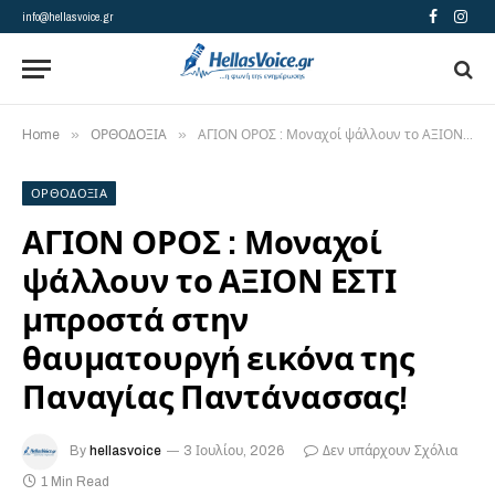
info@hellasvoice.gr
Facebook
Insta
»
»
Home
ΟΡΘΟΔΟΞΙΑ
ΑΓΙΟΝ ΟΡΟΣ : Μοναχοί ψάλλουν το ΑΞΙΟΝ ΕΣΤΙ μπροστά στην θαυματουργή εικόνα της Παναγίας Παντάνασσας!
ΟΡΘΟΔΟΞΙΑ
ΑΓΙΟΝ ΟΡΟΣ : Μοναχοί
ψάλλουν το ΑΞΙΟΝ ΕΣΤΙ
μπροστά στην
θαυματουργή εικόνα της
Παναγίας Παντάνασσας!
By
hellasvoice
3 Ιουλίου, 2026
Δεν υπάρχουν Σχόλια
1 Min Read