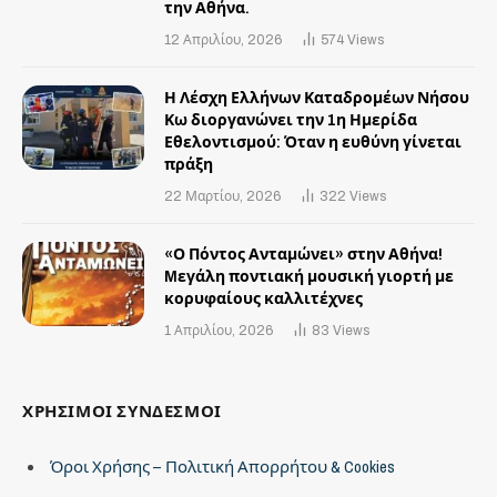
την Αθήνα.
12 Απριλίου, 2026
574
Views
Η Λέσχη Ελλήνων Καταδρομέων Νήσου
Κω διοργανώνει την 1η Ημερίδα
Εθελοντισμού: Όταν η ευθύνη γίνεται
πράξη
22 Μαρτίου, 2026
322
Views
«Ο Πόντος Ανταμώνει» στην Αθήνα!
Mεγάλη ποντιακή μουσική γιορτή με
κορυφαίους καλλιτέχνες
1 Απριλίου, 2026
83
Views
ΧΡΗΣΙΜΟΙ ΣΥΝΔΕΣΜΟΙ
Όροι Χρήσης – Πολιτική Απορρήτου & Cookies