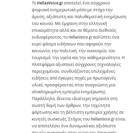
Το
HellasVoice.gr
αποτελεί ένα σύγχρονο
ψηφιακό ενημερωτικό μέσο με στόχο την
άμεση, αξιόπιστη και πολυθεματική ενημέρωση
του κοινού. Με έμφαση στην ελληνική
επικαιρότητα αλλά και σε θέματα διεθνούς
ενδιαφέροντος, το HellasVoice.gr καλύπτει ένα
ευρύ φάσμα ειδήσεων που αφορούν την
κοινωνία, την πολιτική, την οικονομία, τον
τουρισμό, την υγεία και την καθημερινότητα. Η
πλατφόρμα αξιοποιεί σύγχρονες τεχνολογίες
περιεχομένου, συνδυάζοντας επιλεγμένες
ειδήσεις από έγκυρες πηγές με πρωτογενές
υλικό, προσφέροντας στον αναγνώστη μια
ολοκληρωμένη εμπειρία ενημέρωσης.
Παράλληλα, δίνεται ιδιαίτερη σημασία στη
σωστή δομή των άρθρων, την ταχύτητα
φόρτωσης και τη βέλτιστη εμπειρία χρήσης σε
κινητές συσκευές. Στόχος του HellasVoice.gr είναι
να αποτελέσει ένα δυναμικό και αξιόπιστο
σημείο αναφοράς στον χώρο της ψηφιακής