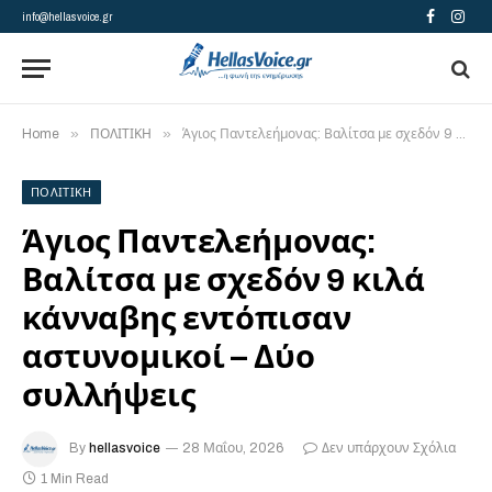
info@hellasvoice.gr
Facebook
Insta
»
»
Home
ΠΟΛΙΤΙΚΗ
Άγιος Παντελεήμονας: Βαλίτσα με σχεδόν 9 κιλά κάνναβης εντόπισαν αστυνομικοί – Δύο συλλήψεις
ΠΟΛΙΤΙΚΗ
Άγιος Παντελεήμονας:
Βαλίτσα με σχεδόν 9 κιλά
κάνναβης εντόπισαν
αστυνομικοί – Δύο
συλλήψεις
By
hellasvoice
28 Μαΐου, 2026
Δεν υπάρχουν Σχόλια
1 Min Read