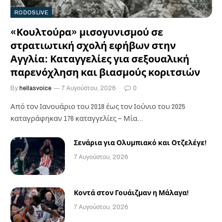
RODOSLIVE
«Κουλτούρα» μισογυνισμού σε
στρατιωτική σχολή εφήβων στην
Αγγλία: Καταγγελίες για σεξουαλική
παρενόχληση και βιασμούς κοριτσιών
By
hellasvoice
7 Αυγούστου, 2026
0
Από τον Ιανουάριο του 2018 έως τον Ιούνιο του 2025
καταγράφηκαν 176 καταγγελίες – Μία…
Σενάρια για Ολυμπιακό και Οτζελέγε!
7 Αυγούστου, 2026
Κοντά στον Γουάιζμαν η Μάλαγα!
7 Αυγούστου, 2026