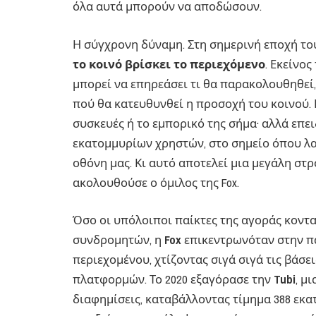
όλα αυτά μπορούν να αποδώσουν.
Η σύγχρονη δύναμη. Στη σημερινή εποχή τ
το κοινό βρίσκει το περιεχόμενο
. Εκείνο
μπορεί να επηρεάσει τι θα παρακολουθηθεί,
πού θα κατευθυνθεί η προσοχή του κοινού. Γι
συσκευές ή το εμπορικό της σήμα· αλλά επει
εκατομμυρίων χρηστών, στο σημείο όπου λα
οθόνη μας. Κι αυτό αποτελεί μια μεγάλη στ
ακολουθούσε ο όμιλος της Fox.
Όσο οι υπόλοιποι παίκτες της αγοράς κοντ
συνδρομητών, η
Fox
επικεντρωνόταν στην π
περιεχομένου, χτίζοντας σιγά σιγά τις βάσε
πλατφορμών. Το 2020 εξαγόρασε την
Tubi
, μ
διαφημίσεις, καταβάλλοντας τίμημα 388 εκα