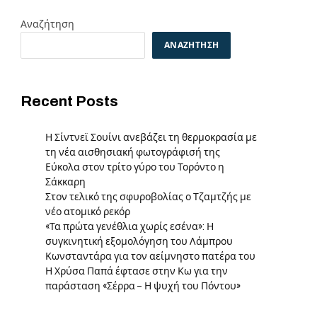
Αναζήτηση
ΑΝΑΖΉΤΗΣΗ
Recent Posts
Η Σίντνεϊ Σουίνι ανεβάζει τη θερμοκρασία με
τη νέα αισθησιακή φωτογράφισή της
Εύκολα στον τρίτο γύρο του Τορόντο η
Σάκκαρη
Στον τελικό της σφυροβολίας ο Τζαμτζής με
νέο ατομικό ρεκόρ
«Τα πρώτα γενέθλια χωρίς εσένα»: Η
συγκινητική εξομολόγηση του Λάμπρου
Κωνσταντάρα για τον αείμνηστο πατέρα του
Η Χρύσα Παπά έφτασε στην Κω για την
παράσταση «Σέρρα – Η ψυχή του Πόντου»