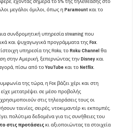
φερε, έχοντας σήμερα το 5% της τηλεθέασης στο
άλλοι μεγάλοι όμιλοι, όπως η
Paramount
και το
 μια συνδρομητική υπηρεσία streaming που
τικά και ψυχαγωγικά προγράμματα της
Fox
.
ίστοιχη υπηρεσία της Roku, το
Roku Channel
θα
αση στην Αμερική, ξεπερνώντας την
Disney
και
αγορά, πίσω από το
YouTube
και το
Netflix
.
μφωνία της τώρα, η Fox βάζει χέρι και στη
α είχε μετατρέψει σε μέσο προβολής
ρησιμοποιούν στις τηλεοράσεις τους οι
σουν ταινίες, σειρές, ντοκιμαντέρ κι εκπομπές.
γει πολύτιμα δεδομένα για τις συνήθειες του
το στις προτάσεις
κι αξιοποιώντας τα στοιχεία