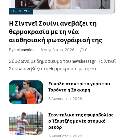
LIFESTYLE
Η Σίντνεϊ Σουίνι ανεβάζει τη
θερμοκρασία με τη νέα
αισθησιακή φωτογράφισή της
By
hellasvoice
6 Αυγούστου, 2026
0
Σύμφωνα με δημοσίευμα του newsbeast.gr ​Η Σίντνεϊ
Σουίνι ανεβάζει τη θερμοκρασία με τη νέα
διαφημιστική…
Εύκολα στον τρίτο γύρο του
Τορόντο η Σάκκαρη
6 Αυγούστου, 2026
Στον τελικό της σφυροβολίας
ο Τζαμτζής με νέο ατομικό
ρεκόρ
6 Αυγούστου, 2026