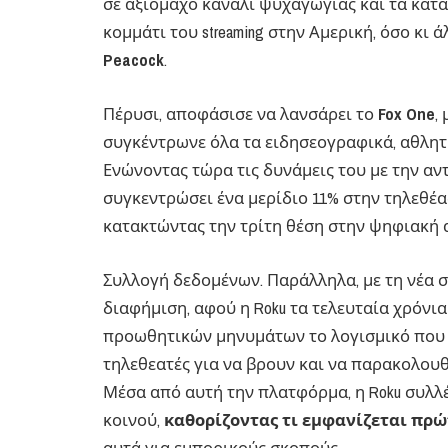
σε αξιόμαχο κανάλι ψυχαγωγίας και τα κατά
κομμάτι του streaming στην Αμερική, όσο κι 
Peacock
.
Πέρυσι, αποφάσισε να λανσάρει το
Fox One
,
συγκέντρωνε όλα τα ειδησεογραφικά, αθλη
Ενώνοντας τώρα τις δυνάμεις του με την αντ
συγκεντρώσει ένα μερίδιο 11% στην τηλεθέ
κατακτώντας την τρίτη θέση στην ψηφιακή 
Συλλογή δεδομένων. Παράλληλα, με τη νέα συ
διαφήμιση, αφού η Roku τα τελευταία χρόνι
προωθητικών μηνυμάτων το λογισμικό που χ
τηλεθεατές για να βρουν και να παρακολουθή
Μέσα από αυτή την πλατφόρμα, η Roku συλλέ
κοινού,
καθορίζοντας τι εμφανίζεται πρώ
αυτά για εμπορικούς σκοπούς.