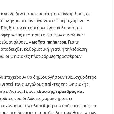
μενο να δίνει προτεραιότητα ο αλγόριθμος σε
κό πλήγμα στο ανταγωνιστικό περιεχόμενο. Η
Tubi, θα την καταστήσει έναν κολοσσό του
εισφέροντας περίπου το 30% των συνολικών
ιρεία αναλύσεων
Moffett Nathanson
. Για τη
αποδειχθεί καθοριστική· γιατί η τηλεόραση
 ενώ οι ψηφιακές πλατφόρμες προσφέρουν
Roku επιχειρούν να δημιουργήσουν ένα ισχυρότερο
ωνιστεί τους μεγάλους παίκτες της ψηφιακής
πο ο Αντονι Γουντ,
ιδρυτής, πρόεδρος και
 πρώτες του δηλώσεις χαρακτήρισε τη
ιταχύνουμε την υλοποίηση του οράματός μας, να
υμε πιο δυναμικά προς όφελος των θεατών, των