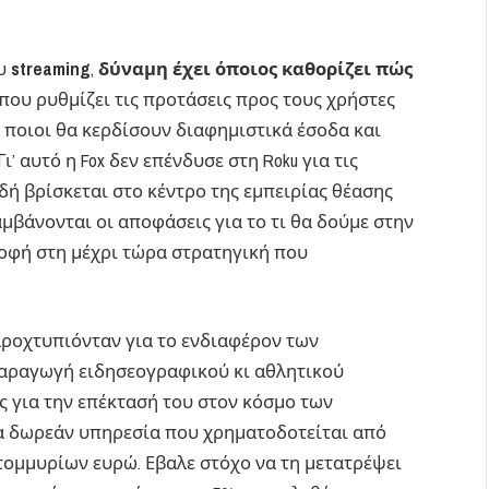
ου
streaming
,
δύναμη έχει όποιος καθορίζει πώς
ς που ρυθμίζει τις προτάσεις προς τους χρήστες
 ποιοι θα κερδίσουν διαφημιστικά έσοδα και
’ αυτό η Fox δεν επένδυσε στη Roku για τις
δή βρίσκεται στο κέντρο της εμπειρίας θέασης
μβάνονται οι αποφάσεις για το τι θα δούμε στην
ροφή στη μέχρι τώρα στρατηγική που
αροχτυπιόνταν για το ενδιαφέρον των
αραγωγή ειδησεογραφικού κι αθλητικού
ις για την επέκτασή του στον κόσμο των
ια δωρεάν υπηρεσία που χρηματοδοτείται από
τομμυρίων ευρώ. Εβαλε στόχο να τη μετατρέψει