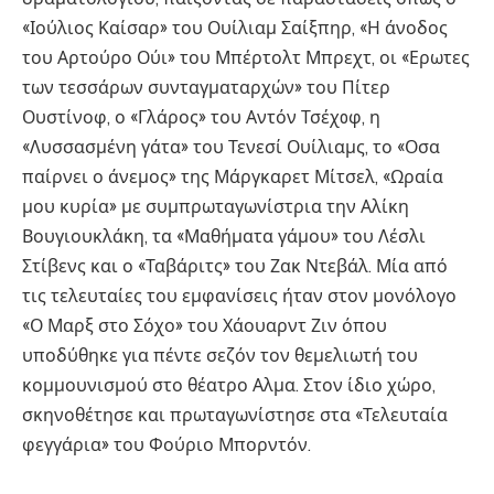
«Ιούλιος Καίσαρ» του Ουίλιαμ Σαίξπηρ, «Η άνοδος
του Αρτούρο Ούι» του Μπέρτολτ Μπρεχτ, οι «Ερωτες
των τεσσάρων συνταγματαρχών» του Πίτερ
Ουστίνοφ, ο «Γλάρος» του Αντόν Τσέχoφ, η
«Λυσσασμένη γάτα» του Τενεσί Ουίλιαμς, το «Οσα
παίρνει ο άνεμος» της Μάργκαρετ Μίτσελ, «Ωραία
μου κυρία» με συμπρωταγωνίστρια την Αλίκη
Βουγιουκλάκη, τα «Μαθήματα γάμου» του Λέσλι
Στίβενς και ο «Ταβάριτς» του Ζακ Ντεβάλ. Μία από
τις τελευταίες του εμφανίσεις ήταν στον μονόλογο
«Ο Μαρξ στο Σόχο» του Χάουαρντ Ζιν όπου
υποδύθηκε για πέντε σεζόν τον θεμελιωτή του
κομμουνισμού στο θέατρο Αλμα. Στον ίδιο χώρο,
σκηνοθέτησε και πρωταγωνίστησε στα «Τελευταία
φεγγάρια» του Φούριο Μπορντόν.