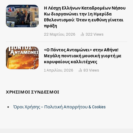
Η Λέσχη Ελλήνων Καταδρομέων Νήσου
Κω διοργανώνει την 1η Ημερίδα
Εθελοντισμού: Όταν η ευθύνη γίνεται
πράξη
22 Μαρτίου, 2026
322
Views
«Ο Πόντος Ανταμώνει» στην Αθήνα!
Mεγάλη ποντιακή μουσική γιορτή με
κορυφαίους καλλιτέχνες
1 Απριλίου, 2026
83
Views
ΧΡΗΣΙΜΟΙ ΣΥΝΔΕΣΜΟΙ
Όροι Χρήσης – Πολιτική Απορρήτου & Cookies