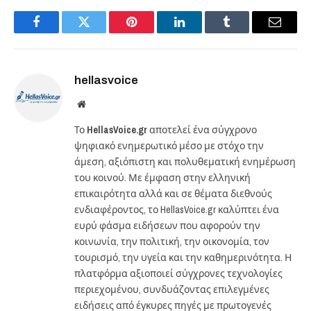
Facebook
Twitter
Pinterest
LinkedIn
Tumblr
Email
hellasvoice
Website
Το
HellasVoice.gr
αποτελεί ένα σύγχρονο
ψηφιακό ενημερωτικό μέσο με στόχο την
άμεση, αξιόπιστη και πολυθεματική ενημέρωση
του κοινού. Με έμφαση στην ελληνική
επικαιρότητα αλλά και σε θέματα διεθνούς
ενδιαφέροντος, το HellasVoice.gr καλύπτει ένα
ευρύ φάσμα ειδήσεων που αφορούν την
κοινωνία, την πολιτική, την οικονομία, τον
τουρισμό, την υγεία και την καθημερινότητα. Η
πλατφόρμα αξιοποιεί σύγχρονες τεχνολογίες
περιεχομένου, συνδυάζοντας επιλεγμένες
ειδήσεις από έγκυρες πηγές με πρωτογενές