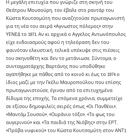
Η μεγάλη επιτυχία που γνώριζε στη σκηνή του
Θεάτρου Μουσούρη, τον έβαλε στο ραντάρ του
Κώστα Κουτσομύτη που αναζητούσε πρωταγωνιστή
για τη νέα του σειρά «Αγνωστος πόλεμος» στην
ΥΕΝΕΔ το 1971. Αν κι αρχικά ο Αγγελος Αντωνόπουλος
είχε ενδοιασμούς αφού η τηλεόραση δεν του
φαινόταν ελκυστική, τελικά υπέκυψε στις πιέσεις
του σκηνοθέτη και δεν το μετάνιωσε. Σύντομα, ο
συνταγματάρχης Βαρτάνης που υποδύθηκε
αγαπήθηκε με πάθος από το κοινό κι έως το 1974 ο
ίδιος μαζί με την Γκέλυ Μαυροπούλου που επίσης
πρωταγωνιστούσε, έγιναν από τα επιτυχημένα
δίδυμα της εποχής. Τα επόμενα χρόνια, συμμετείχε
σε εξίσου δημοφιλείς σειρές όπως «Οι Πανθέοι»,
«Μαντάμ Σουσού», «Ουράνιο τόξο», «Το φως του
αυγερινού» και «Τα παιδιά της Νιόβης» στην ΕΡΤ,
«Πρόβα νυφικού» του Κώστα Κουτσομύτη στον ΑΝΤ1