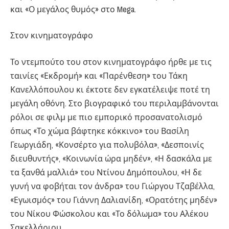
και «Ο μεγάλος θυμός» στο Mega.
Στον κινηματογράφο
Το ντεμπούτο του στον κινηματογράφο ήρθε με τις
ταινίες «Εκδρομή» και «Παρένθεση» του Τάκη
Κανελλόπουλου κι έκτοτε δεν εγκατέλειψε ποτέ τη
μεγάλη οθόνη. Στο βιογραφικό του περιλαμβάνονται
ρόλοι σε φιλμ με πιο εμπορικό προσανατολισμό
όπως «Το χώμα βάφτηκε κόκκινο» του Βασίλη
Γεωργιάδη, «Κονσέρτο για πολυβόλα», «Δεσποινίς
διευθυντής», «Κοινωνία ώρα μηδέν», «Η δασκάλα με
τα ξανθά μαλλιά» του Ντίνου Δημόπουλου, «Η δε
γυνή να φοβήται τον άνδρα» του Γιώργου Τζαβέλλα,
«Εγωισμός» του Γιάννη Δαλιανίδη, «Ορατότης μηδέν»
του Νίκου Φώσκολου και «Το δόλωμα» του Αλέκου
Σακελλάριου.