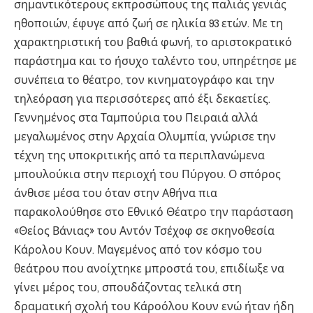
σημαντικότερους εκπροσώπους της παλιάς γενιάς
ηθοποιών, έφυγε από ζωή σε ηλικία 93 ετών. Με τη
χαρακτηριστική του βαθιά φωνή, το αριστοκρατικό
παράστημα και το ήσυχο ταλέντο του, υπηρέτησε με
συνέπεια το θέατρο, τον κινηματογράφο και την
τηλεόραση για περισσότερες από έξι δεκαετίες.
Γεννημένος στα Ταμπούρια του Πειραιά αλλά
μεγαλωμένος στην Αρχαία Ολυμπία, γνώρισε την
τέχνη της υποκριτικής από τα περιπλανώμενα
μπουλούκια στην περιοχή του Πύργου. Ο σπόρος
άνθισε μέσα του όταν στην Αθήνα πια
παρακολούθησε στο Εθνικό Θέατρο την παράσταση
«Θείος Βάνιας» του Αντόν Τσέχoφ σε σκηνοθεσία
Κάρολου Κουν. Μαγεμένος από τον κόσμο του
θεάτρου που ανοίχτηκε μπροστά του, επιδίωξε να
γίνει μέρος του, σπουδάζοντας τελικά στη
δραματική σχολή του Κάροόλου Κουν ενώ ήταν ήδη