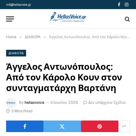
info@hellasvoice.gr
Facebook
Insta
»
»
Home
ΔΙΑΦΟΡΑ
Άγγελος Αντωνόπουλος: Από τον Κάρολο Κουν στον συνταγματάρχη Βαρτάνη
ΔΙΑΦΟΡΑ
Άγγελος Αντωνόπουλος:
Από τον Κάρολο Κουν στον
συνταγματάρχη Βαρτάνη
By
hellasvoice
4 Ιουνίου, 2026
Δεν υπάρχουν Σχόλια
3 Mins Read