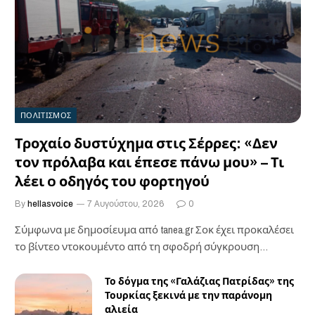
ΠΟΛΙΤΙΣΜΟΣ
Τροχαίο δυστύχημα στις Σέρρες: «Δεν
τον πρόλαβα και έπεσε πάνω μου» – Τι
λέει o οδηγός του φορτηγού
By
hellasvoice
7 Αυγούστου, 2026
0
Σύμφωνα με δημοσίευμα από tanea.gr Σοκ έχει προκαλέσει
το βίντεο ντοκουμέντο από τη σφοδρή σύγκρουση…
Το δόγμα της «Γαλάζιας Πατρίδας» της
Τουρκίας ξεκινά με την παράνομη
αλιεία