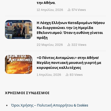
την Αθήνα.
12 Απριλίου, 2026
574
Views
Η Λέσχη Ελλήνων Καταδρομέων Νήσου
Κω διοργανώνει την 1η Ημερίδα
Εθελοντισμού: Όταν η ευθύνη γίνεται
πράξη
22 Μαρτίου, 2026
322
Views
«Ο Πόντος Ανταμώνει» στην Αθήνα!
Mεγάλη ποντιακή μουσική γιορτή με
κορυφαίους καλλιτέχνες
1 Απριλίου, 2026
83
Views
ΧΡΗΣΙΜΟΙ ΣΥΝΔΕΣΜΟΙ
Όροι Χρήσης – Πολιτική Απορρήτου & Cookies