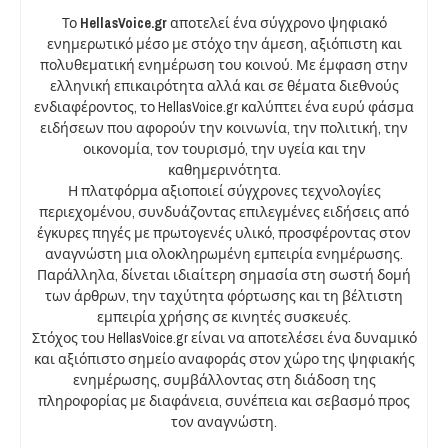
Το
HellasVoice.gr
αποτελεί ένα σύγχρονο ψηφιακό
ενημερωτικό μέσο με στόχο την άμεση, αξιόπιστη και
πολυθεματική ενημέρωση του κοινού. Με έμφαση στην
ελληνική επικαιρότητα αλλά και σε θέματα διεθνούς
ενδιαφέροντος, το HellasVoice.gr καλύπτει ένα ευρύ φάσμα
ειδήσεων που αφορούν την κοινωνία, την πολιτική, την
οικονομία, τον τουρισμό, την υγεία και την
καθημερινότητα.
Η πλατφόρμα αξιοποιεί σύγχρονες τεχνολογίες
περιεχομένου, συνδυάζοντας επιλεγμένες ειδήσεις από
έγκυρες πηγές με πρωτογενές υλικό, προσφέροντας στον
αναγνώστη μια ολοκληρωμένη εμπειρία ενημέρωσης.
Παράλληλα, δίνεται ιδιαίτερη σημασία στη σωστή δομή
των άρθρων, την ταχύτητα φόρτωσης και τη βέλτιστη
εμπειρία χρήσης σε κινητές συσκευές.
Στόχος του HellasVoice.gr είναι να αποτελέσει ένα δυναμικό
και αξιόπιστο σημείο αναφοράς στον χώρο της ψηφιακής
ενημέρωσης, συμβάλλοντας στη διάδοση της
πληροφορίας με διαφάνεια, συνέπεια και σεβασμό προς
τον αναγνώστη.