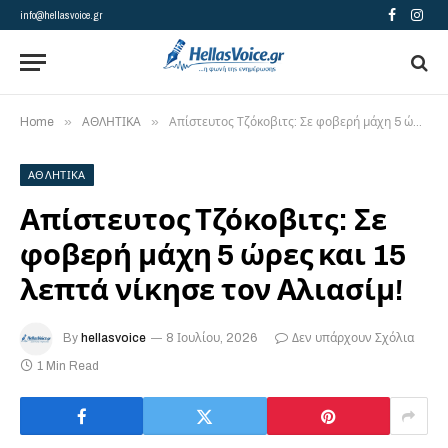
info@hellasvoice.gr
Facebook
Insta
»
»
Home
ΑΘΛΗΤΙΚΑ
Απίστευτος Τζόκοβιτς: Σε φοβερή μάχη 5 ώρες και 15 λεπτά νίκησε τον Αλιασίμ!
ΑΘΛΗΤΙΚΑ
Απίστευτος Τζόκοβιτς: Σε
φοβερή μάχη 5 ώρες και 15
λεπτά νίκησε τον Αλιασίμ!
By
hellasvoice
8 Ιουλίου, 2026
Δεν υπάρχουν Σχόλια
1 Min Read