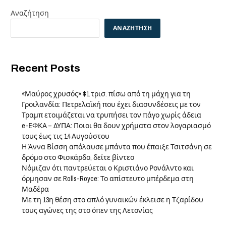
Αναζήτηση
ΑΝΑΖΉΤΗΣΗ
Recent Posts
«Μαύρος χρυσός» $1 τρισ. πίσω από τη μάχη για τη
Γροιλανδία: Πετρελαϊκή που έχει διασυνδέσεις με τον
Τραμπ ετοιμάζεται να τρυπήσει τον πάγο χωρίς άδεια
e-ΕΦΚΑ – ΔΥΠΑ: Ποιοι θα δουν χρήματα στον λογαριασμό
τους έως τις 14 Αυγούστου
Η Άννα Βίσση απόλαυσε μπάντα που έπαιξε Τσιτσάνη σε
δρόμο στο Φισκάρδο, δείτε βίντεο
Νόμιζαν ότι παντρεύεται ο Κριστιάνο Ρονάλντο και
όρμησαν σε Rolls-Royce: Το απίστευτο μπέρδεμα στη
Μαδέρα
Με τη 13η θέση στο απλό γυναικών έκλεισε η Τζαρίδου
τους αγώνες της στο όπεν της Λετονίας