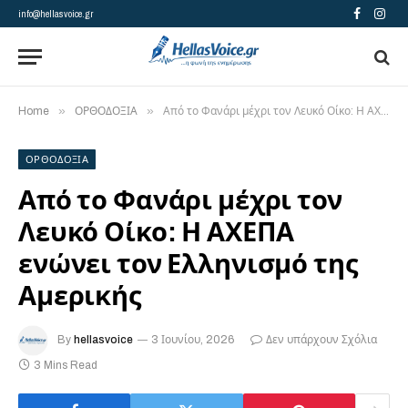
info@hellasvoice.gr
Facebook
Insta
»
»
Home
ΟΡΘΟΔΟΞΙΑ
Από το Φανάρι μέχρι τον Λευκό Οίκο: Η ΑΧΕΠΑ ενώνει τον Ελληνισμό της Αμερικής
ΟΡΘΟΔΟΞΙΑ
Από το Φανάρι μέχρι τον
Λευκό Οίκο: Η ΑΧΕΠΑ
ενώνει τον Ελληνισμό της
Αμερικής
By
hellasvoice
3 Ιουνίου, 2026
Δεν υπάρχουν Σχόλια
3 Mins Read