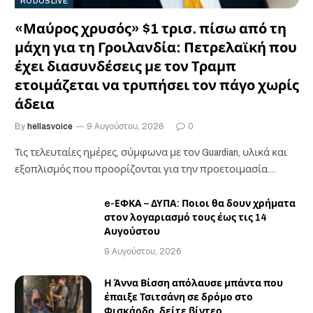
RODOSLIVE
«Μαύρος χρυσός» $1 τρισ. πίσω από τη
μάχη για τη Γροιλανδία: Πετρελαϊκή που
έχει διασυνδέσεις με τον Τραμπ
ετοιμάζεται να τρυπήσει τον πάγο χωρίς
άδεια
By
hellasvoice
9 Αυγούστου, 2026
0
Τις τελευταίες ημέρες, σύμφωνα με τον Guardian, υλικά και
εξοπλισμός που προορίζονται για την προετοιμασία…
e-ΕΦΚΑ – ΔΥΠΑ: Ποιοι θα δουν χρήματα
στον λογαριασμό τους έως τις 14
Αυγούστου
9 Αυγούστου, 2026
Η Άννα Βίσση απόλαυσε μπάντα που
έπαιξε Τσιτσάνη σε δρόμο στο
Φισκάρδο, δείτε βίντεο