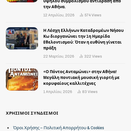
υψηλού συμβολισμού αντίδραση από
την Αθήνα.
12 Απριλίου, 2026
574
Views
Η Λέσχη Ελλήνων Καταδρομέων Νήσου
Κω διοργανώνει την 1η Ημερίδα
Εθελοντισμού: Όταν η ευθύνη γίνεται
πράξη
22 Μαρτίου, 2026
322
Views
«Ο Πόντος Ανταμώνει» στην Αθήνα!
Mεγάλη ποντιακή μουσική γιορτή με
κορυφαίους καλλιτέχνες
1 Απριλίου, 2026
83
Views
ΧΡΗΣΙΜΟΙ ΣΥΝΔΕΣΜΟΙ
Όροι Χρήσης – Πολιτική Απορρήτου & Cookies