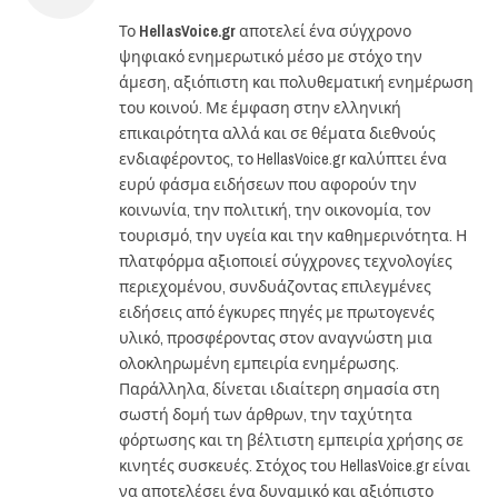
Το
HellasVoice.gr
αποτελεί ένα σύγχρονο
ψηφιακό ενημερωτικό μέσο με στόχο την
άμεση, αξιόπιστη και πολυθεματική ενημέρωση
του κοινού. Με έμφαση στην ελληνική
επικαιρότητα αλλά και σε θέματα διεθνούς
ενδιαφέροντος, το HellasVoice.gr καλύπτει ένα
ευρύ φάσμα ειδήσεων που αφορούν την
κοινωνία, την πολιτική, την οικονομία, τον
τουρισμό, την υγεία και την καθημερινότητα. Η
πλατφόρμα αξιοποιεί σύγχρονες τεχνολογίες
περιεχομένου, συνδυάζοντας επιλεγμένες
ειδήσεις από έγκυρες πηγές με πρωτογενές
υλικό, προσφέροντας στον αναγνώστη μια
ολοκληρωμένη εμπειρία ενημέρωσης.
Παράλληλα, δίνεται ιδιαίτερη σημασία στη
σωστή δομή των άρθρων, την ταχύτητα
φόρτωσης και τη βέλτιστη εμπειρία χρήσης σε
κινητές συσκευές. Στόχος του HellasVoice.gr είναι
να αποτελέσει ένα δυναμικό και αξιόπιστο