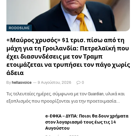
RODOSLIVE
«Μαύρος χρυσός» $1 τρισ. πίσω από τη
μάχη για τη Γροιλανδία: Πετρελαϊκή που
έχει διασυνδέσεις με τον Τραμπ
ετοιμάζεται να τρυπήσει τον πάγο χωρίς
άδεια
By
hellasvoice
9 Αυγούστου, 2026
0
Τις τελευταίες ημέρες, σύμφωνα με τον Guardian, υλικά και
εξοπλισμός που προορίζονται για την προετοιμασία…
e-ΕΦΚΑ – ΔΥΠΑ: Ποιοι θα δουν χρήματα
στον λογαριασμό τους έως τις 14
Αυγούστου