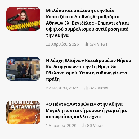
Μπλόκο και απέλαση στην Ισίν
Καρατζά στο Διεθνές Αεροδρόμιο
Αθηνών Ελ. Βενιζέλος – Σημαντική και
υψηλού συμβολισμού αντίδραση από
την Αθήνα.
12 Απριλίου, 2026
574
Views
Η Λέσχη Ελλήνων Καταδρομέων Νήσου
Κω διοργανώνει την 1η Ημερίδα
Εθελοντισμού: Όταν η ευθύνη γίνεται
πράξη
22 Μαρτίου, 2026
322
Views
«Ο Πόντος Ανταμώνει» στην Αθήνα!
Mεγάλη ποντιακή μουσική γιορτή με
κορυφαίους καλλιτέχνες
1 Απριλίου, 2026
83
Views