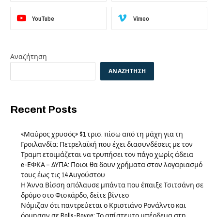
YouTube
Vimeo
Αναζήτηση
ΑΝΑΖΉΤΗΣΗ
Recent Posts
«Μαύρος χρυσός» $1 τρισ. πίσω από τη μάχη για τη
Γροιλανδία: Πετρελαϊκή που έχει διασυνδέσεις με τον
Τραμπ ετοιμάζεται να τρυπήσει τον πάγο χωρίς άδεια
e-ΕΦΚΑ – ΔΥΠΑ: Ποιοι θα δουν χρήματα στον λογαριασμό
τους έως τις 14 Αυγούστου
Η Άννα Βίσση απόλαυσε μπάντα που έπαιξε Τσιτσάνη σε
δρόμο στο Φισκάρδο, δείτε βίντεο
Νόμιζαν ότι παντρεύεται ο Κριστιάνο Ρονάλντο και
όρμησαν σε Rolls-Royce: Το απίστευτο μπέρδεμα στη