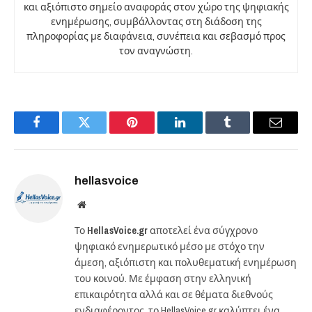
και αξιόπιστο σημείο αναφοράς στον χώρο της ψηφιακής
ενημέρωσης, συμβάλλοντας στη διάδοση της
πληροφορίας με διαφάνεια, συνέπεια και σεβασμό προς
τον αναγνώστη.
Facebook
Twitter
Pinterest
LinkedIn
Tumblr
Email
hellasvoice
Website
Το
HellasVoice.gr
αποτελεί ένα σύγχρονο
ψηφιακό ενημερωτικό μέσο με στόχο την
άμεση, αξιόπιστη και πολυθεματική ενημέρωση
του κοινού. Με έμφαση στην ελληνική
επικαιρότητα αλλά και σε θέματα διεθνούς
ενδιαφέροντος, το HellasVoice.gr καλύπτει ένα