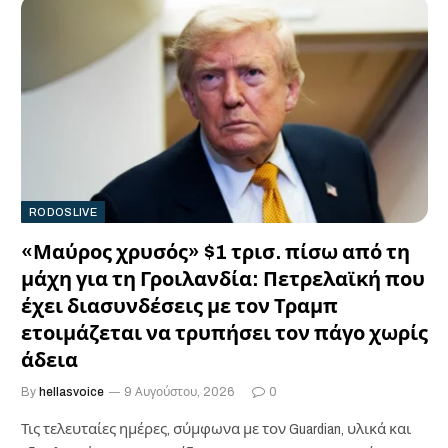
RODOSLIVE
«Μαύρος χρυσός» $1 τρισ. πίσω από τη
μάχη για τη Γροιλανδία: Πετρελαϊκή που
έχει διασυνδέσεις με τον Τραμπ
ετοιμάζεται να τρυπήσει τον πάγο χωρίς
άδεια
By
hellasvoice
9 Αυγούστου, 2026
0
Τις τελευταίες ημέρες, σύμφωνα με τον Guardian, υλικά και