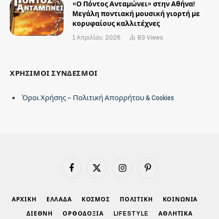
«Ο Πόντος Ανταμώνει» στην Αθήνα!
Mεγάλη ποντιακή μουσική γιορτή με
κορυφαίους καλλιτέχνες
1 Απριλίου, 2026
83
Views
ΧΡΗΣΙΜΟΙ ΣΥΝΔΕΣΜΟΙ
Όροι Χρήσης – Πολιτική Απορρήτου & Cookies
Facebook
X
Instagram
Pinterest
(Twitter)
ΑΡΧΙΚΗ
ΕΛΛΑΔΑ
ΚΟΣΜΟΣ
ΠΟΛΙΤΙΚΗ
ΚΟΙΝΩΝΙΑ
ΔΙΕΘΝΗ
ΟΡΘΟΔΟΞΙΑ
LIFESTYLE
ΑΘΛΗΤΙΚΑ