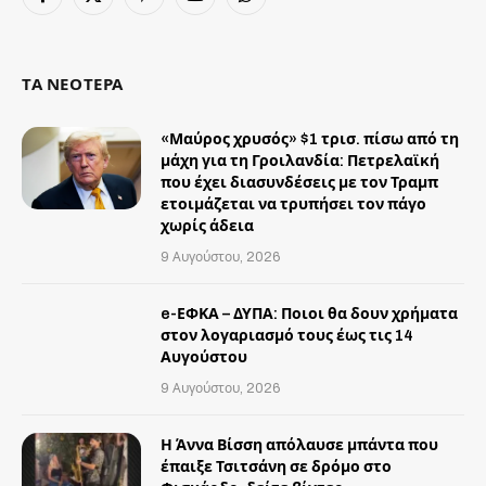
Facebook
X
Pinterest
YouTube
WhatsApp
(Twitter)
ΤΑ ΝΕΟΤΕΡΑ
«Μαύρος χρυσός» $1 τρισ. πίσω από τη
μάχη για τη Γροιλανδία: Πετρελαϊκή
που έχει διασυνδέσεις με τον Τραμπ
ετοιμάζεται να τρυπήσει τον πάγο
χωρίς άδεια
9 Αυγούστου, 2026
e-ΕΦΚΑ – ΔΥΠΑ: Ποιοι θα δουν χρήματα
στον λογαριασμό τους έως τις 14
Αυγούστου
9 Αυγούστου, 2026
Η Άννα Βίσση απόλαυσε μπάντα που
έπαιξε Τσιτσάνη σε δρόμο στο