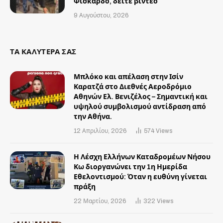
Φισκάρδο, δείτε βίντεο
9 Αυγούστου, 2026
ΤΑ ΚΑΛΥΤΕΡΑ ΣΑΣ
Μπλόκο και απέλαση στην Ισίν
Καρατζά στο Διεθνές Αεροδρόμιο
Αθηνών Ελ. Βενιζέλος – Σημαντική και
υψηλού συμβολισμού αντίδραση από
την Αθήνα.
12 Απριλίου, 2026
574
Views
Η Λέσχη Ελλήνων Καταδρομέων Νήσου
Κω διοργανώνει την 1η Ημερίδα
Εθελοντισμού: Όταν η ευθύνη γίνεται
πράξη
22 Μαρτίου, 2026
322
Views