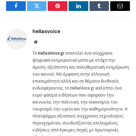
Facebook
Twitter
Pinterest
LinkedIn
Tumblr
Email
hellasvoice
Website
Το
HellasVoice.gr
αποτελεί ένα σύγχρονο
ψηφιακό ενημερωτικό μέσο με στόχο την
άμεση, αξιόπιστη και πολυθεματική ενημέρωση
του κοινού. Με έμφαση στην ελληνική
επικαιρότητα αλλά και σε θέματα διεθνούς
ενδιαφέροντος, το HellasVoice.gr καλύπτει ένα
ευρύ φάσμα ειδήσεων που αφορούν την
κοινωνία, την πολιτική, την οικονομία, τον
τουρισμό, την υγεία και την καθημερινότητα. Η
πλατφόρμα αξιοποιεί σύγχρονες τεχνολογίες
περιεχομένου, συνδυάζοντας επιλεγμένες
ειδήσεις από έγκυρες πηγές με πρωτογενές