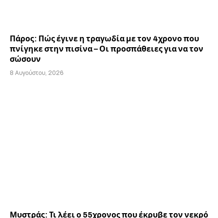
Πάρος: Πώς έγινε η τραγωδία με τον 4χρονο που
πνίγηκε στην πισίνα – Οι προσπάθειες για να τον
σώσουν
8 Αυγούστου, 2026
Μυστράς: Τι λέει ο 55χρονος που έκρυβε τον νεκρό