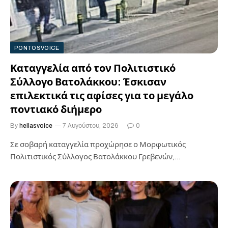
PONTOSVOICE
Καταγγελία από τον Πολιτιστικό
Σύλλογο Βατολάκκου: Έσκισαν
επιλεκτικά τις αφίσες για το μεγάλο
ποντιακό διήμερο
By
hellasvoice
7 Αυγούστου, 2026
0
Σε σοβαρή καταγγελία προχώρησε ο Μορφωτικός
Πολιτιστικός Σύλλογος Βατολάκκου Γρεβενών,
υποστηρίζοντας ότι τρία άτομα προχώρησαν τα
ξημερώματα της Πέμπτης 6…