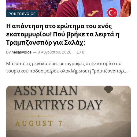
PONTOSVOICE
Η απάντηση στο ερώτημα του ενός
εκατομμυρίου! Πού βρήκε τα λεφτά η
Τραμπζονσπόρ για Σαλάχ;
By
hellasvoice
8 Αυγούστου, 2026
0
Μία από τις μεγαλύτερες μεταγραφές στην ιστορία του
τουρκικού ποδοσφαίρου ολοκλήρωσε η Τράμπζονσπορ,
φέρνοντας στην Τραπεζούντα τον Μοχάμεντ Σαλάχ και…