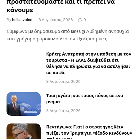
προστατευόμαστε και τι πρέπει να
κάνουμε
By
hellasvoice
8 Αυγούστου, 2026
0
Σύμφωνα με δημοσίευμα από tanea.gr Αυξημένη ανησυχία
και εγρήγορση προκαλούν οι αντίξοες καιρικές
επιχειρησιακές συνθήκες…
Κρήτη: Ανατροπή στην υπόθεση με τον
τουρίστα – Η ΕΛΑΣ διαψεύδει ότι
θέλησε να πληρώσει για να ασελγήσει
σε παιδί
8 Αυγούστου, 2026
Τόση αγάπη και τόσος πόνος σε ένα
μνήμα…
8 Αυγούστου, 2026
Πεντάγωνο: Γιατί ο στρατηγός Κέιν
πιέζει τον Τραμπ για «έξοδο κινδύνου»