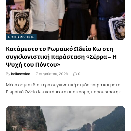
PONTOSVOICE
Κατάμεστο το Ρωμαϊκό Ωδείο Κω στη
συγκλονιστική παράσταση «Σέρρα – Η
Ψυχή του Πόντου»
By
hellasvoice
7 Αυγούστου, 2026
0
Μέσα σε μια ιδιαίτερα συγκινητική ατμόσφαιρα και με το
Ρωμαϊκό Ωδείο Κω κατάμεστο από κόσμο, παρουσιάστηκε
το βράδυ της Τετάρτης…