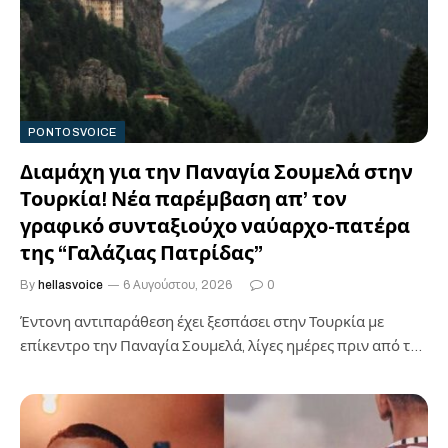
PONTOSVOICE
Διαμάχη για την Παναγία Σουμελά στην
Τουρκία! Νέα παρέμβαση απ’ τον
γραφικό συνταξιούχο ναύαρχο-πατέρα
της “Γαλάζιας Πατρίδας”
By
hellasvoice
6 Αυγούστου, 2026
0
Έντονη αντιπαράθεση έχει ξεσπάσει στην Τουρκία με
επίκεντρο την Παναγία Σουμελά, λίγες ημέρες πριν από τη
μεγάλη εορτή της Κοιμήσεως…