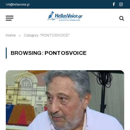
info@hellasvoice.gr
Facebook
Insta
»
Home
Category: "PONTOSVOICE"
BROWSING:
PONTOSVOICE