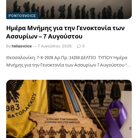
PONTOSVOICE
Ημέρα Μνήμης για την Γενοκτονία των
Ασσυρίων – 7 Αυγούστου
By
hellasvoice
7 Αυγούστου, 2026
0
Θεσσαλονίκη, 7-8-2026 Αρ.Πρ.:14159 ΔΕΛΤΙΟ ΤΥΠΟΥ Ημέρα
Μνήμης για την Γενοκτονία των Ασσυρίων 7 Αυγούστου “…
η τελική απόφαση της Διεθνής Ένωση…