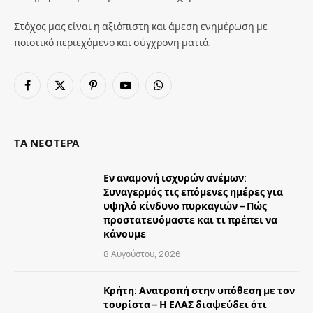
Στόχος μας είναι η αξιόπιστη και άμεση ενημέρωση με
ποιοτικό περιεχόμενο και σύγχρονη ματιά.
Facebook
X
Pinterest
YouTube
WhatsApp
(Twitter)
ΤΑ ΝΕΟΤΕΡΑ
Εν αναμονή ισχυρών ανέμων:
Συναγερμός τις επόμενες ημέρες για
υψηλό κίνδυνο πυρκαγιών – Πώς
προστατευόμαστε και τι πρέπει να
κάνουμε
8 Αυγούστου, 2026
Κρήτη: Ανατροπή στην υπόθεση με τον
τουρίστα – Η ΕΛΑΣ διαψεύδει ότι