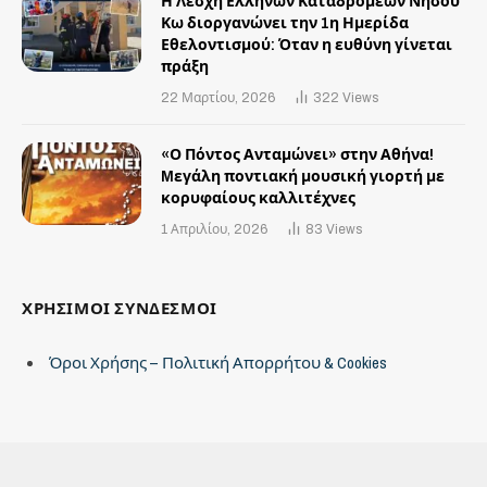
Η Λέσχη Ελλήνων Καταδρομέων Νήσου
Κω διοργανώνει την 1η Ημερίδα
Εθελοντισμού: Όταν η ευθύνη γίνεται
πράξη
22 Μαρτίου, 2026
322
Views
«Ο Πόντος Ανταμώνει» στην Αθήνα!
Mεγάλη ποντιακή μουσική γιορτή με
κορυφαίους καλλιτέχνες
1 Απριλίου, 2026
83
Views
ΧΡΗΣΙΜΟΙ ΣΥΝΔΕΣΜΟΙ
Όροι Χρήσης – Πολιτική Απορρήτου & Cookies