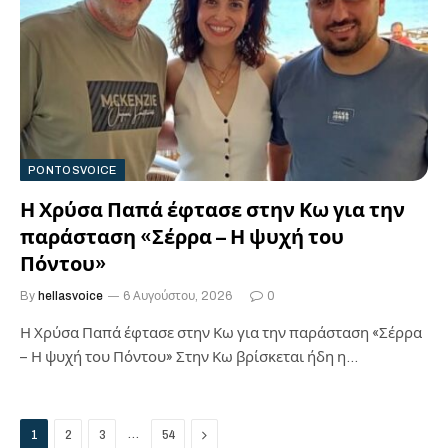
PONTOSVOICE
Η Χρύσα Παπά έφτασε στην Κω για την
παράσταση «Σέρρα – Η ψυχή του
Πόντου»
By
hellasvoice
6 Αυγούστου, 2026
0
Η Χρύσα Παπά έφτασε στην Κω για την παράσταση «Σέρρα
– Η ψυχή του Πόντου» Στην Κω βρίσκεται ήδη η…
Next
…
1
2
3
54