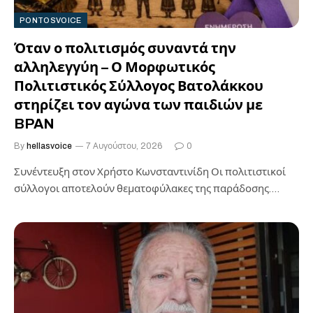
PONTOSVOICE
Όταν ο πολιτισμός συναντά την
αλληλεγγύη – Ο Μορφωτικός
Πολιτιστικός Σύλλογος Βατολάκκου
στηρίζει τον αγώνα των παιδιών με
BPAN
By
hellasvoice
7 Αυγούστου, 2026
0
Συνέντευξη στον Χρήστο Κωνσταντινίδη Οι πολιτιστικοί
σύλλογοι αποτελούν θεματοφύλακες της παράδοσης.
Πολλές φορές, όμως, αποδεικνύουν στην πράξη ότι ο
ρόλος…