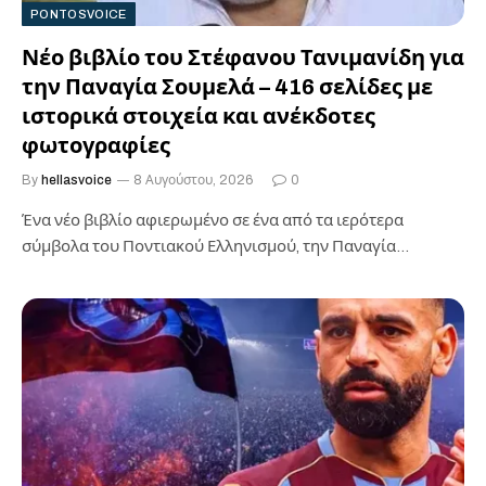
PONTOSVOICE
Νέο βιβλίο του Στέφανου Τανιμανίδη για
την Παναγία Σουμελά – 416 σελίδες με
ιστορικά στοιχεία και ανέκδοτες
φωτογραφίες
By
hellasvoice
8 Αυγούστου, 2026
0
Ένα νέο βιβλίο αφιερωμένο σε ένα από τα ιερότερα
σύμβολα του Ποντιακού Ελληνισμού, την Παναγία
Σουμελά, κυκλοφόρησε ο Στέφανος Τανιμανίδης,…