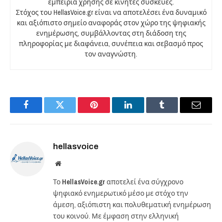
εμπειρία χρήσης σε κινητές συσκευές.
Στόχος του HellasVoice.gr είναι να αποτελέσει ένα δυναμικό
και αξιόπιστο σημείο αναφοράς στον χώρο της ψηφιακής
ενημέρωσης, συμβάλλοντας στη διάδοση της
πληροφορίας με διαφάνεια, συνέπεια και σεβασμό προς
τον αναγνώστη.
Facebook
Twitter
Pinterest
LinkedIn
Tumblr
Email
hellasvoice
Website
Το
HellasVoice.gr
αποτελεί ένα σύγχρονο
ψηφιακό ενημερωτικό μέσο με στόχο την
άμεση, αξιόπιστη και πολυθεματική ενημέρωση
του κοινού. Με έμφαση στην ελληνική