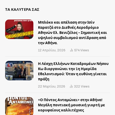
ΤΑ ΚΑΛΥΤΕΡΑ ΣΑΣ
Μπλόκο και απέλαση στην Ισίν
Καρατζά στο Διεθνές Αεροδρόμιο
Αθηνών Ελ. Βενιζέλος – Σημαντική και
υψηλού συμβολισμού αντίδραση από
την Αθήνα.
12 Απριλίου, 2026
574
Views
Η Λέσχη Ελλήνων Καταδρομέων Νήσου
Κω διοργανώνει την 1η Ημερίδα
Εθελοντισμού: Όταν η ευθύνη γίνεται
πράξη
22 Μαρτίου, 2026
322
Views
«Ο Πόντος Ανταμώνει» στην Αθήνα!
Mεγάλη ποντιακή μουσική γιορτή με
κορυφαίους καλλιτέχνες