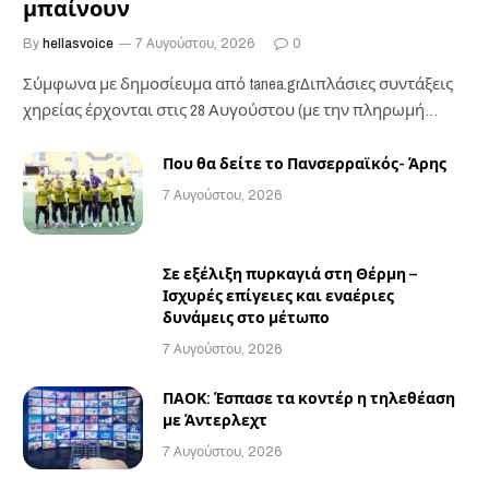
μπαίνουν
By
hellasvoice
7 Αυγούστου, 2026
0
Σύμφωνα με δημοσίευμα από tanea.grΔιπλάσιες συντάξεις
χηρείας έρχονται στις 28 Αυγούστου (με την πληρωμή
των…
Που θα δείτε το Πανσερραϊκός- Άρης
7 Αυγούστου, 2026
Σε εξέλιξη πυρκαγιά στη Θέρμη –
Ισχυρές επίγειες και εναέριες
δυνάμεις στο μέτωπο
7 Αυγούστου, 2026
ΠΑΟΚ: Έσπασε τα κοντέρ η τηλεθέαση
με Άντερλεχτ
7 Αυγούστου, 2026