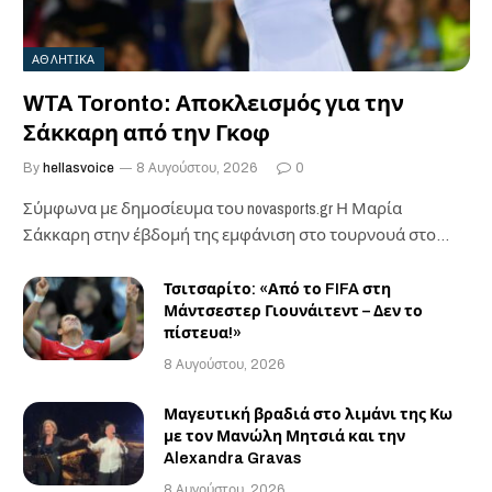
ΑΘΛΗΤΙΚΑ
WTA Toronto: Αποκλεισμός για την
Σάκκαρη από την Γκοφ
By
hellasvoice
8 Αυγούστου, 2026
0
Σύμφωνα με δημοσίευμα του novasports.gr Η Μαρία
Σάκκαρη στην έβδομή της εμφάνιση στο τουρνουά στο…
Τσιτσαρίτο: «Από το FIFA στη
Μάντσεστερ Γιουνάιτεντ – Δεν το
πίστευα!»
8 Αυγούστου, 2026
Μαγευτική βραδιά στο λιμάνι της Κω
με τον Μανώλη Μητσιά και την
Alexandra Gravas
8 Αυγούστου, 2026