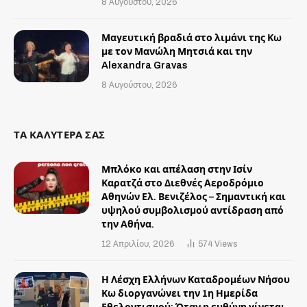
8 Αυγούστου, 2026
Μαγευτική βραδιά στο λιμάνι της Κω
με τον Μανώλη Μητσιά και την
Alexandra Gravas
8 Αυγούστου, 2026
ΤΑ ΚΑΛΥΤΕΡΑ ΣΑΣ
Μπλόκο και απέλαση στην Ισίν
Καρατζά στο Διεθνές Αεροδρόμιο
Αθηνών Ελ. Βενιζέλος – Σημαντική και
υψηλού συμβολισμού αντίδραση από
την Αθήνα.
12 Απριλίου, 2026
574
Views
Η Λέσχη Ελλήνων Καταδρομέων Νήσου
Κω διοργανώνει την 1η Ημερίδα