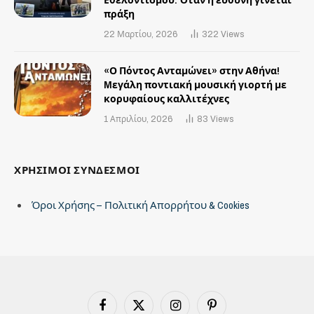
Εθελοντισμού: Όταν η ευθύνη γίνεται
πράξη
22 Μαρτίου, 2026
322
Views
«Ο Πόντος Ανταμώνει» στην Αθήνα!
Mεγάλη ποντιακή μουσική γιορτή με
κορυφαίους καλλιτέχνες
1 Απριλίου, 2026
83
Views
ΧΡΗΣΙΜΟΙ ΣΥΝΔΕΣΜΟΙ
Όροι Χρήσης – Πολιτική Απορρήτου & Cookies
Facebook
X
Instagram
Pinterest