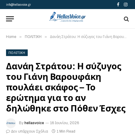
info@hellasvoice.gr
Facebook
Insta
»
»
Home
ΠΟΛΙΤΙΚΗ
Δανάη Στράτου: Η σύζυγος του Γιάνη Βαρουφάκη πουλάει σκάφος – Το ερώτημα για το αν δηλώθηκε στο Πόθεν Έσχες
ΠΟΛΙΤΙΚΗ
Δανάη Στράτου: Η σύζυγος
του Γιάνη Βαρουφάκη
πουλάει σκάφος – Το
ερώτημα για το αν
δηλώθηκε στο Πόθεν Έσχες
By
hellasvoice
16 Ιουνίου, 2026
Δεν υπάρχουν Σχόλια
1 Min Read