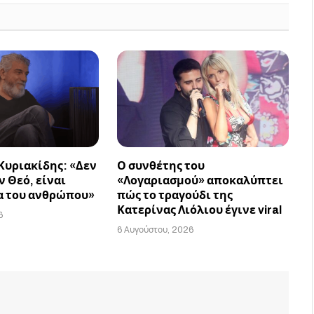
Κυριακίδης: «Δεν
Ο συνθέτης του
 Θεό, είναι
«Λογαριασμού» αποκαλύπτει
α του ανθρώπου»
πώς το τραγούδι της
Κατερίνας Λιόλιου έγινε viral
6
6 Αυγούστου, 2026