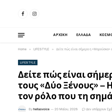
Facebook
Instagram
ΑΡΧΙΚΗ
ΕΛΛΑΔΑ
ΚΟΣΜ
»
»
Home
LIFESTYLE
Δείτε πώς είναι σήμερα η «Μαρούσκα» 
LIFESTYLE
Δείτε πώς είναι σήμ
τους «Δύο Ξένους» – 
τον ρόλο που τη σημ
By
hellasvoice
20 Μαΐου, 2026
Δεν υπάρχουν Σχό