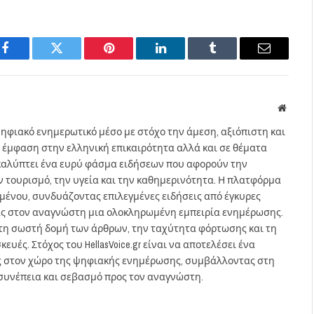
Facebook
Twitter
Pinterest
LinkedIn
Tumblr
Email
Websit
ηφιακό ενημερωτικό μέσο με στόχο την άμεση, αξιόπιστη και
 έμφαση στην ελληνική επικαιρότητα αλλά και σε θέματα
gr καλύπτει ένα ευρύ φάσμα ειδήσεων που αφορούν την
τον τουρισμό, την υγεία και την καθημερινότητα. Η πλατφόρμα
ομένου, συνδυάζοντας επιλεγμένες ειδήσεις από έγκυρες
ας στον αναγνώστη μια ολοκληρωμένη εμπειρία ενημέρωσης.
στη σωστή δομή των άρθρων, την ταχύτητα φόρτωσης και τη
ευές. Στόχος του HellasVoice.gr είναι να αποτελέσει ένα
ς στον χώρο της ψηφιακής ενημέρωσης, συμβάλλοντας στη
συνέπεια και σεβασμό προς τον αναγνώστη.