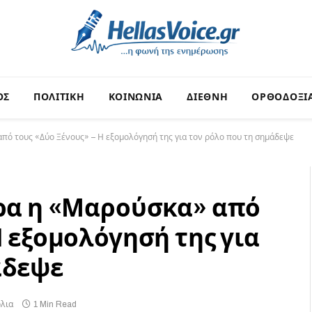
ΟΣ
ΠΟΛΙΤΙΚΗ
ΚΟΙΝΩΝΙΑ
ΔΙΕΘΝΗ
ΟΡΘΟΔΟΞΙ
από τους «Δύο Ξένους» – Η εξομολόγησή της για τον ρόλο που τη σημάδεψε
ερα η «Μαρούσκα» από
Η εξομολόγησή της για
άδεψε
λια
1 Min Read