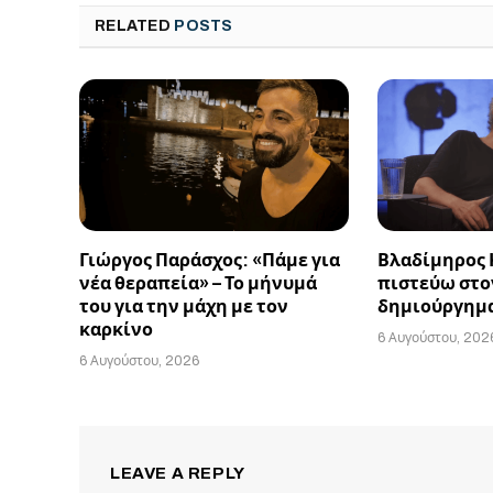
RELATED
POSTS
Γιώργος Παράσχος: «Πάμε για
Βλαδίμηρος 
νέα θεραπεία» – Το μήνυμά
πιστεύω στον
του για την μάχη με τον
δημιούργημ
καρκίνο
6 Αυγούστου, 202
6 Αυγούστου, 2026
LEAVE A REPLY