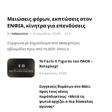
Μειώσεις φόρων, εκπτώσεις στον
ΕΝΦΙΑ, κίνητρα για επενδύσεις
By
hellasvoice
6 Αυγούστου, 2026
0
Σύμφωνα με δημοσίευμα από tanea.grΛίγες
εβδομάδες πριν από τη ΔΕΘ, όπου ο
Πρωθυπουργός θα ανοίξει…
Τα Facts & Figures του ΠΑΟΚ –
Άντερλεχτ
6 Αυγούστου, 2026
Συγγενείς θυμάτων στο Μάτι
προς τους νέους
πυρόπληκτους: «Μετά τη
φωτιά αρχίζει ο πιο δύσκολος
αγώνας»