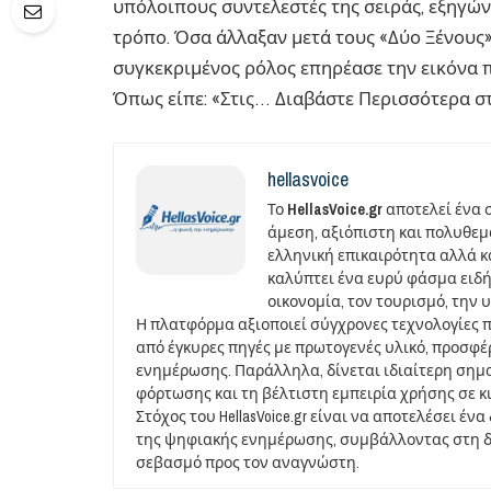
υπόλοιπους συντελεστές της σειράς, εξηγών
τρόπο. Όσα άλλαξαν μετά τους «Δύο Ξένους»
συγκεκριμένος ρόλος επηρέασε την εικόνα π
Όπως είπε: «Στις… Διαβάστε Περισσότερα σ
hellasvoice
Το
HellasVoice.gr
αποτελεί ένα 
άμεση, αξιόπιστη και πολυθε
ελληνική επικαιρότητα αλλά και
καλύπτει ένα ευρύ φάσμα ειδή
οικονομία, τον τουρισμό, την 
Η πλατφόρμα αξιοποιεί σύγχρονες τεχνολογίες 
από έγκυρες πηγές με πρωτογενές υλικό, προσφ
ενημέρωσης. Παράλληλα, δίνεται ιδιαίτερη σημ
φόρτωσης και τη βέλτιστη εμπειρία χρήσης σε κ
Στόχος του HellasVoice.gr είναι να αποτελέσει έ
της ψηφιακής ενημέρωσης, συμβάλλοντας στη δι
σεβασμό προς τον αναγνώστη.