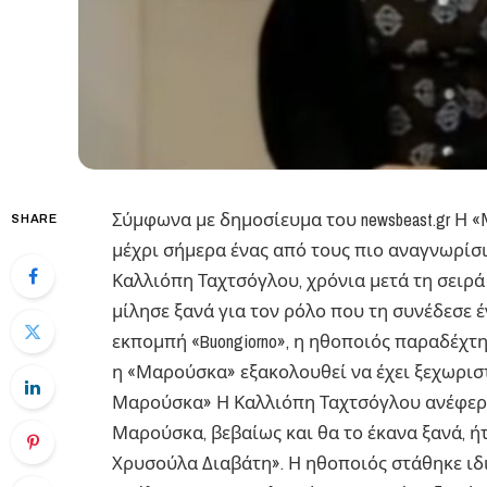
Σύμφωνα με δημοσίευμα του newsbeast.gr ​Η
SHARE
μέχρι σήμερα ένας από τους πιο αναγνωρίσ
Καλλιόπη Ταχτσόγλου, χρόνια μετά τη σειρ
μίλησε ξανά για τον ρόλο που τη συνέδεσε έ
εκπομπή «Buongiorno», η ηθοποιός παραδέχ
η «Μαρούσκα» εξακολουθεί να έχει ξεχωριστ
Μαρούσκα» Η Καλλιόπη Ταχτσόγλου ανέφερε
Μαρούσκα, βεβαίως και θα το έκανα ξανά, ή
Χρυσούλα Διαβάτη». Η ηθοποιός στάθηκε ιδι