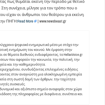
τας πως θυμάται εκείνη την περίοδο με θετικό
 Στη συνέχεια, μίλησε για τον τρόπο που ο
ου είχαν οι άνθρωποι του θεάτρου για εκείνη.
την ΠΗΓΗ:
Read More
| www.newsbeast.gr
σύγχρονο ψηφιακό ενημερωτικό μέσο με στόχο την
ματική ενημέρωση του κοινού. Με έμφαση στην
 σε θέματα διεθνούς ενδιαφέροντος, το HellasVoice.gr
σεων που αφορούν την κοινωνία, την πολιτική, την
υγεία και την καθημερινότητα.
περιεχομένου, συνδυάζοντας επιλεγμένες ειδήσεις
έροντας στον αναγνώστη μια ολοκληρωμένη εμπειρία
ασία στη σωστή δομή των άρθρων, την ταχύτητα
ινητές συσκευές.
να δυναμικό και αξιόπιστο σημείο αναφοράς στον χώρο
άδοση της πληροφορίας με διαφάνεια, συνέπεια και