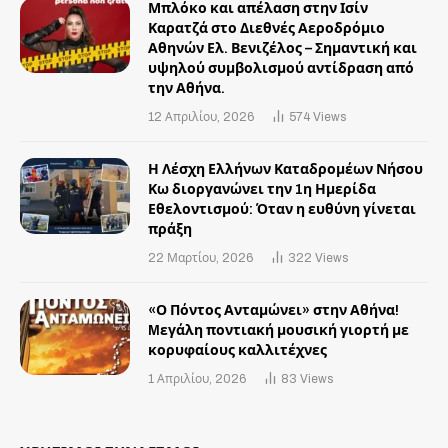
Μπλόκο και απέλαση στην Ισίν
Καρατζά στο Διεθνές Αεροδρόμιο
Αθηνών Ελ. Βενιζέλος – Σημαντική και
υψηλού συμβολισμού αντίδραση από
την Αθήνα.
12 Απριλίου, 2026
574
Views
Η Λέσχη Ελλήνων Καταδρομέων Νήσου
Κω διοργανώνει την 1η Ημερίδα
Εθελοντισμού: Όταν η ευθύνη γίνεται
πράξη
22 Μαρτίου, 2026
322
Views
«Ο Πόντος Ανταμώνει» στην Αθήνα!
Mεγάλη ποντιακή μουσική γιορτή με
κορυφαίους καλλιτέχνες
1 Απριλίου, 2026
83
Views