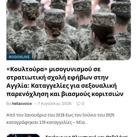
RODOSLIVE
«Κουλτούρα» μισογυνισμού σε
στρατιωτική σχολή εφήβων στην
Αγγλία: Καταγγελίες για σεξουαλική
παρενόχληση και βιασμούς κοριτσιών
By
hellasvoice
7 Αυγούστου, 2026
0
Από τον Ιανουάριο του 2018 έως τον Ιούνιο του 2025
καταγράφηκαν 176 καταγγελίες – Μία…