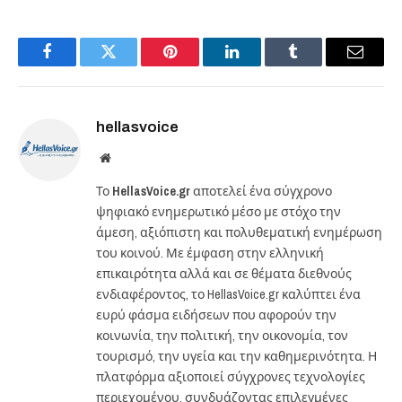
Facebook
Twitter
Pinterest
LinkedIn
Tumblr
Email
hellasvoice
Website
Το
HellasVoice.gr
αποτελεί ένα σύγχρονο
ψηφιακό ενημερωτικό μέσο με στόχο την
άμεση, αξιόπιστη και πολυθεματική ενημέρωση
του κοινού. Με έμφαση στην ελληνική
επικαιρότητα αλλά και σε θέματα διεθνούς
ενδιαφέροντος, το HellasVoice.gr καλύπτει ένα
ευρύ φάσμα ειδήσεων που αφορούν την
κοινωνία, την πολιτική, την οικονομία, τον
τουρισμό, την υγεία και την καθημερινότητα. Η
πλατφόρμα αξιοποιεί σύγχρονες τεχνολογίες
περιεχομένου, συνδυάζοντας επιλεγμένες