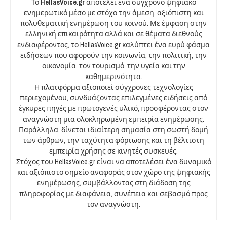
Το
HellasVoice.gr
αποτελεί ένα σύγχρονο ψηφιακό
ενημερωτικό μέσο με στόχο την άμεση, αξιόπιστη και
πολυθεματική ενημέρωση του κοινού. Με έμφαση στην
ελληνική επικαιρότητα αλλά και σε θέματα διεθνούς
ενδιαφέροντος, το HellasVoice.gr καλύπτει ένα ευρύ φάσμα
ειδήσεων που αφορούν την κοινωνία, την πολιτική, την
οικονομία, τον τουρισμό, την υγεία και την
καθημερινότητα.
Η πλατφόρμα αξιοποιεί σύγχρονες τεχνολογίες
περιεχομένου, συνδυάζοντας επιλεγμένες ειδήσεις από
έγκυρες πηγές με πρωτογενές υλικό, προσφέροντας στον
αναγνώστη μια ολοκληρωμένη εμπειρία ενημέρωσης.
Παράλληλα, δίνεται ιδιαίτερη σημασία στη σωστή δομή
των άρθρων, την ταχύτητα φόρτωσης και τη βέλτιστη
εμπειρία χρήσης σε κινητές συσκευές.
Στόχος του HellasVoice.gr είναι να αποτελέσει ένα δυναμικό
και αξιόπιστο σημείο αναφοράς στον χώρο της ψηφιακής
ενημέρωσης, συμβάλλοντας στη διάδοση της
πληροφορίας με διαφάνεια, συνέπεια και σεβασμό προς
τον αναγνώστη.