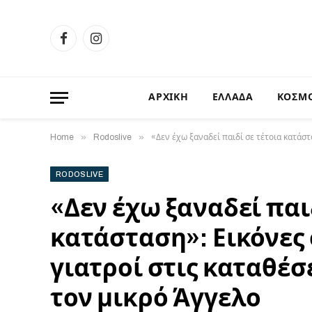
Facebook
Instagram
ΑΡΧΙΚΗ
ΕΛΛΑΔΑ
ΚΟΣΜ
»
»
Home
Rodoslive
«Δεν έχω ξαναδεί παιδί σε τέτοια κατάστ
RODOSLIVE
«Δεν έχω ξαναδεί παι
κατάσταση»: Εικόνες
γιατροί στις καταθέσε
τον μικρό Άγγελο