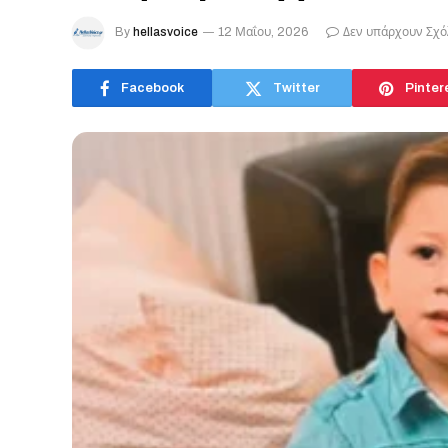
By
hellasvoice
12 Μαΐου, 2026
Δεν υπάρχουν Σχό
Facebook
Twitter
Pinter