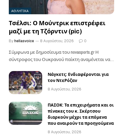
ΑΘΛΗΤΙΚΑ
Τσέλσι: Ο Μούντρικ επιστρέφει
μαζί με τη Τζόρντιν (pic)
By
hellasvoice
8 Αυγούστου, 2026
0
Σύμφωνα με δημοσίευμα του novasports.gr Η
σύντροφος του Ουκρανού παίκτη αναμένεται να
βρίσκεται στο πλευρό…
Νάγκετς: Ενδιαφέρονται για
τον ΝτεΡόζαν
8 Αυγούστου, 2026
ΠΑΣΟΚ: Τα επιχειρήματα και οι
πίνακες του κ. Σκέρτσου
διαρκούν μέχρι τα επόμενα
που αναιρούν τα προηγούμενα
8 Αυγούστου, 2026