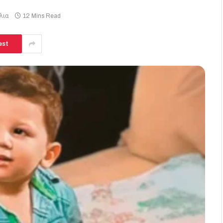
λια
12 Mins Read
est