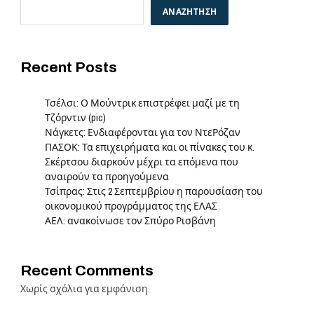
ΑΝΑΖΉΤΗΣΗ
Recent Posts
Τσέλσι: Ο Μούντρικ επιστρέφει μαζί με τη
Τζόρντιν (pic)
Νάγκετς: Ενδιαφέρονται για τον ΝτεΡόζαν
ΠΑΣΟΚ: Τα επιχειρήματα και οι πίνακες του κ.
Σκέρτσου διαρκούν μέχρι τα επόμενα που
αναιρούν τα προηγούμενα
Τσίπρας: Στις 2 Σεπτεμβρίου η παρουσίαση του
οικονομικού προγράμματος της ΕΛΑΣ
ΑΕΛ: ανακοίνωσε τον Σπύρο Ρισβάνη
Recent Comments
Χωρίς σχόλια για εμφάνιση.