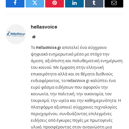
Facebook
Twitter
Pinterest
LinkedIn
Tumblr
Email
hellasvoice
Website
Το
HellasVoice.gr
αποτελεί ένα σύγχρονο
ψηφιακό ενημερωτικό μέσο με στόχο την
άμεση, αξιόπιστη και πολυθεματική ενημέρωση
του κοινού. Με έμφαση στην ελληνική
επικαιρότητα αλλά και σε θέματα διεθνούς
ενδιαφέροντος, το HellasVoice.gr καλύπτει ένα
ευρύ φάσμα ειδήσεων που αφορούν την
κοινωνία, την πολιτική, την οικονομία, τον
τουρισμό, την υγεία και την καθημερινότητα. Η
πλατφόρμα αξιοποιεί σύγχρονες τεχνολογίες
περιεχομένου, συνδυάζοντας επιλεγμένες
ειδήσεις από έγκυρες πηγές με πρωτογενές
υλικό, προσφέροντας στον αναγνώστη μια