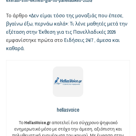
exetasi-stin-ekthesi-gia-tis-panelladikes-2026/
Το άρθρο
«Δεν είμαι τόσο της μοναξιάς που έπεσε,
βγαίνω έξω, περνάω καλά»: Τι λένε μαθητές μετά την
εξέταση στην Έκθεση για τις Πανελλαδικές 2026
εμφανίστηκε πρώτα στο
Ειδήσεις 24/7 , άμεσα και
καθαρά
.
hellasvoice
Το
HellasVoice.gr
αποτελεί ένα σύγχρονο ψηφιακό
ενημερωτικό μέσο με στόχο την άμεση, αξιόπιστη και
πολυθεματική ενημέρωση του κοινού. Με έμφαση στην