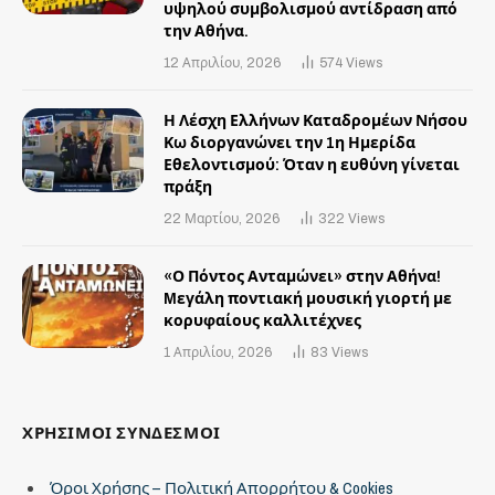
υψηλού συμβολισμού αντίδραση από
την Αθήνα.
12 Απριλίου, 2026
574
Views
Η Λέσχη Ελλήνων Καταδρομέων Νήσου
Κω διοργανώνει την 1η Ημερίδα
Εθελοντισμού: Όταν η ευθύνη γίνεται
πράξη
22 Μαρτίου, 2026
322
Views
«Ο Πόντος Ανταμώνει» στην Αθήνα!
Mεγάλη ποντιακή μουσική γιορτή με
κορυφαίους καλλιτέχνες
1 Απριλίου, 2026
83
Views
ΧΡΗΣΙΜΟΙ ΣΥΝΔΕΣΜΟΙ
Όροι Χρήσης – Πολιτική Απορρήτου & Cookies