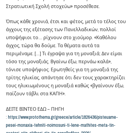
Στρατιωτική Σχολή στοχεύω» προσέθεσε.
Όπως κάθε χρονιά, έτσι και φέτος, μετά το τέλος του
άγχους της εξέτασης των Πανελλαδικών, πολλοί
υποψήφιοι το… ρίχνουν στο χιούμορ. «Καθόλου
άγχος, τώρα θα δούμε. Τα θέματα αυτά τα
περιμέναμε. […] Τι έγραψα για τη μοναξιά; Δεν είμαι
τόσο της μοναξιάς. Βγαίνω έξω, περνάω καλά»,
τόνισε υποψήφιος. Ερωτηθείς για τη μοναξιά της
τρίτης ηλικίας, απάντησε ότι δεν τους χαρακτηρίζει
τους ηλικιωμένους η μοναξιά καθώς «βγαίνουν έξω,
παίζουν τάβλι στα ΚΑΠΗ».
ΔΕΙΤΕ ΒΙΝΤΕΟ ΕΔΩ – ΠΗΓΗ
:
https://www.protothema.gr/greece/article/1826436/pisteuame-
pesei-monaxia-tehniti-noimosuni-ti-lene-mathites-meta-tin-