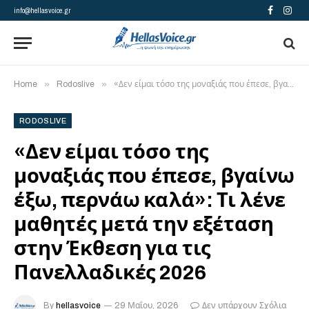
info@hellasvoice.gr
Facebook
Insta
»
»
Home
Rodoslive
«Δεν είμαι τόσο της μοναξιάς που έπεσε, βγαίνω έξω, περνάω καλά»: Τι λένε μαθητές μετά την εξέταση στην Έκθεση για τις Πανελλαδικές 2026
RODOSLIVE
«Δεν είμαι τόσο της
μοναξιάς που έπεσε, βγαίνω
έξω, περνάω καλά»: Τι λένε
μαθητές μετά την εξέταση
στην Έκθεση για τις
Πανελλαδικές 2026
By
hellasvoice
29 Μαΐου, 2026
Δεν υπάρχουν Σχόλια