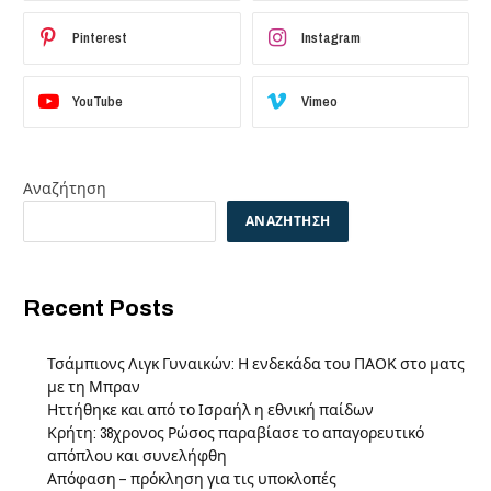
Pinterest
Instagram
YouTube
Vimeo
Αναζήτηση
ΑΝΑΖΉΤΗΣΗ
Recent Posts
Τσάμπιονς Λιγκ Γυναικών: Η ενδεκάδα του ΠΑΟΚ στο ματς
με τη Μπραν
Ηττήθηκε και από το Ισραήλ η εθνική παίδων
Κρήτη: 38χρονος Ρώσος παραβίασε το απαγορευτικό
απόπλου και συνελήφθη
Απόφαση – πρόκληση για τις υποκλοπές