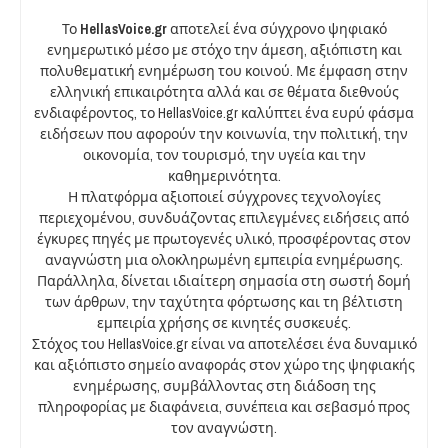
Το
HellasVoice.gr
αποτελεί ένα σύγχρονο ψηφιακό
ενημερωτικό μέσο με στόχο την άμεση, αξιόπιστη και
πολυθεματική ενημέρωση του κοινού. Με έμφαση στην
ελληνική επικαιρότητα αλλά και σε θέματα διεθνούς
ενδιαφέροντος, το HellasVoice.gr καλύπτει ένα ευρύ φάσμα
ειδήσεων που αφορούν την κοινωνία, την πολιτική, την
οικονομία, τον τουρισμό, την υγεία και την
καθημερινότητα.
Η πλατφόρμα αξιοποιεί σύγχρονες τεχνολογίες
περιεχομένου, συνδυάζοντας επιλεγμένες ειδήσεις από
έγκυρες πηγές με πρωτογενές υλικό, προσφέροντας στον
αναγνώστη μια ολοκληρωμένη εμπειρία ενημέρωσης.
Παράλληλα, δίνεται ιδιαίτερη σημασία στη σωστή δομή
των άρθρων, την ταχύτητα φόρτωσης και τη βέλτιστη
εμπειρία χρήσης σε κινητές συσκευές.
Στόχος του HellasVoice.gr είναι να αποτελέσει ένα δυναμικό
και αξιόπιστο σημείο αναφοράς στον χώρο της ψηφιακής
ενημέρωσης, συμβάλλοντας στη διάδοση της
πληροφορίας με διαφάνεια, συνέπεια και σεβασμό προς
τον αναγνώστη.