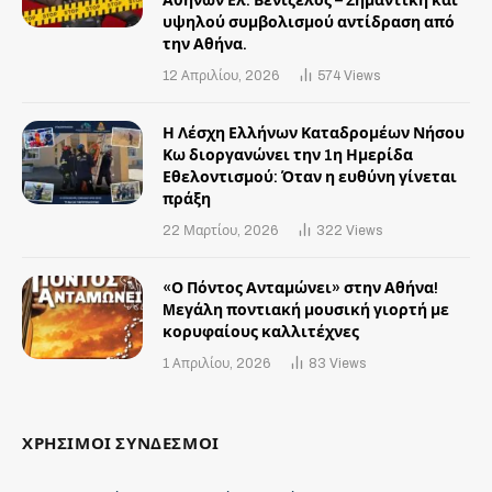
Αθηνών Ελ. Βενιζέλος – Σημαντική και
υψηλού συμβολισμού αντίδραση από
την Αθήνα.
12 Απριλίου, 2026
574
Views
Η Λέσχη Ελλήνων Καταδρομέων Νήσου
Κω διοργανώνει την 1η Ημερίδα
Εθελοντισμού: Όταν η ευθύνη γίνεται
πράξη
22 Μαρτίου, 2026
322
Views
«Ο Πόντος Ανταμώνει» στην Αθήνα!
Mεγάλη ποντιακή μουσική γιορτή με
κορυφαίους καλλιτέχνες
1 Απριλίου, 2026
83
Views
ΧΡΗΣΙΜΟΙ ΣΥΝΔΕΣΜΟΙ