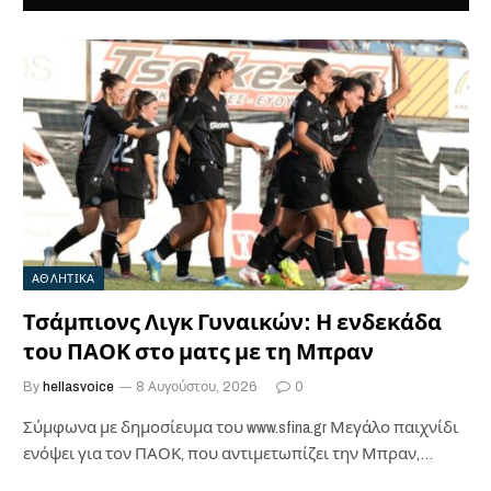
ΑΘΛΗΤΙΚΑ
Τσάμπιονς Λιγκ Γυναικών: Η ενδεκάδα
του ΠΑΟΚ στο ματς με τη Μπραν
By
hellasvoice
8 Αυγούστου, 2026
0
Σύμφωνα με δημοσίευμα του www.sfina.gr Μεγάλο παιχνίδι
ενόψει για τον ΠΑΟΚ, που αντιμετωπίζει την Μπραν,…