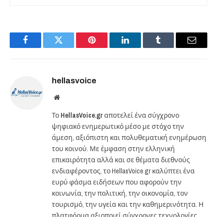
Facebook
Twitter
Pinterest
LinkedIn
Tumblr
Email
hellasvoice
Website
Το
HellasVoice.gr
αποτελεί ένα σύγχρονο
ψηφιακό ενημερωτικό μέσο με στόχο την
άμεση, αξιόπιστη και πολυθεματική ενημέρωση
του κοινού. Με έμφαση στην ελληνική
επικαιρότητα αλλά και σε θέματα διεθνούς
ενδιαφέροντος, το HellasVoice.gr καλύπτει ένα
ευρύ φάσμα ειδήσεων που αφορούν την
κοινωνία, την πολιτική, την οικονομία, τον
τουρισμό, την υγεία και την καθημερινότητα. Η
πλατφόρμα αξιοποιεί σύγχρονες τεχνολογίες