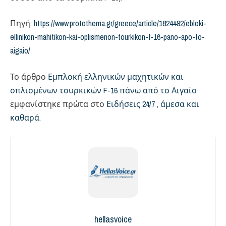
Πηγή:
https://www.protothema.gr/greece/article/1824492/ebloki-
ellinikon-mahitikon-kai-oplismenon-tourkikon-f-16-pano-apo-to-
aigaio/
Το άρθρο
Εμπλοκή ελληνικών μαχητικών και
οπλισμένων τουρκικών F-16 πάνω από το Αιγαίο
εμφανίστηκε πρώτα στο
Ειδήσεις 24/7 , άμεσα και
καθαρά
.
hellasvoice