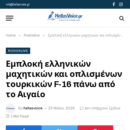
info@hellasvoice.gr
Facebook
Insta
»
»
Home
Rodoslive
Εμπλοκή ελληνικών μαχητικών και οπλισμένων τουρκικών F-16 πάνω από το Αιγαίο
RODOSLIVE
Εμπλοκή ελληνικών
μαχητικών και οπλισμένων
τουρκικών F-16 πάνω από
το Αιγαίο
By
hellasvoice
25 Μαΐου, 2026
Δεν υπάρχουν Σχόλια
1 Min Read