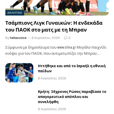
ΑΘΛΗΤΙΚΑ
Τσάμπιονς Λιγκ Γυναικών: Η ενδεκάδα
του ΠΑΟΚ στο ματς με τη Μπραν
By
hellasvoice
8 Αυγούστου, 2026
0
Σύμφωνα με δημοσίευμα του www.sfina.gr Μεγάλο παιχνίδι
ενόψει για τον ΠΑΟΚ, που αντιμετωπίζει την Μπραν,…
Ηττήθηκε και από το Ισραήλ η εθνική
παίδων
8 Αυγούστου, 2026
Κρήτη: 38χρονος Ρώσος παραβίασε το
απαγορευτικό απόπλου και
συνελήφθη
8 Αυγούστου, 2026