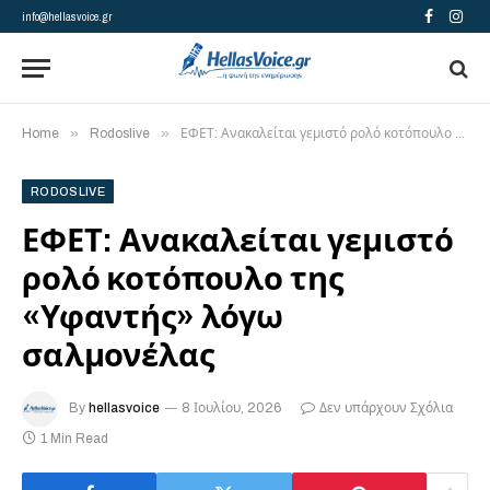
info@hellasvoice.gr
Facebook
Insta
»
»
Home
Rodoslive
ΕΦΕΤ: Ανακαλείται γεμιστό ρολό κοτόπουλο της «Υφαντής» λόγω σαλμονέλας
RODOSLIVE
ΕΦΕΤ: Ανακαλείται γεμιστό
ρολό κοτόπουλο της
«Υφαντής» λόγω
σαλμονέλας
By
hellasvoice
8 Ιουλίου, 2026
Δεν υπάρχουν Σχόλια
1 Min Read