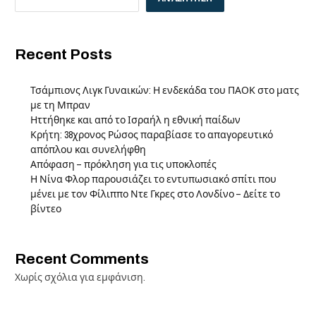
Recent Posts
Τσάμπιονς Λιγκ Γυναικών: Η ενδεκάδα του ΠΑΟΚ στο ματς
με τη Μπραν
Ηττήθηκε και από το Ισραήλ η εθνική παίδων
Κρήτη: 38χρονος Ρώσος παραβίασε το απαγορευτικό
απόπλου και συνελήφθη
Απόφαση – πρόκληση για τις υποκλοπές
Η Νίνα Φλορ παρουσιάζει το εντυπωσιακό σπίτι που
μένει με τον Φίλιππο Ντε Γκρες στο Λονδίνο – Δείτε το
βίντεο
Recent Comments
Χωρίς σχόλια για εμφάνιση.