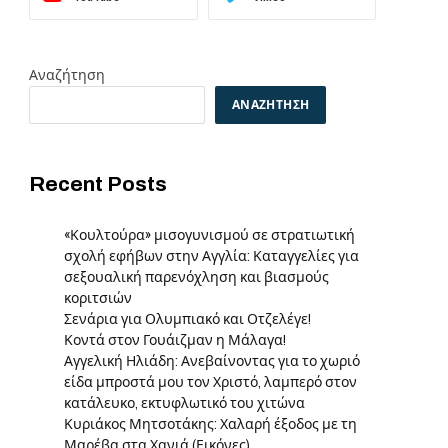
Αναζήτηση
ΑΝΑΖΉΤΗΣΗ
Recent Posts
«Κουλτούρα» μισογυνισμού σε στρατιωτική
σχολή εφήβων στην Αγγλία: Καταγγελίες για
σεξουαλική παρενόχληση και βιασμούς
κοριτσιών
Σενάρια για Ολυμπιακό και Οτζελέγε!
Κοντά στον Γουάιζμαν η Μάλαγα!
Αγγελική Ηλιάδη: Ανεβαίνοντας για το χωριό
είδα μπροστά μου τον Χριστό, λαμπερό στον
κατάλευκο, εκτυφλωτικό του χιτώνα
Κυριάκος Μητσοτάκης: Χαλαρή έξοδος με τη
Μαρέβα στα Χανιά (Εικόνες)