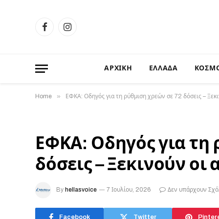
Facebook
Instagram
ΑΡΧΙΚΗ
ΕΛΛΑΔΑ
ΚΟΣΜ
»
Home
ΕΦΚΑ: Οδηγός για τη ρύθμιση χρεών σε 72 δόσεις – Ξεκι
ΕΦΚΑ: Οδηγός για τη 
δόσεις – Ξεκινούν οι 
By
hellasvoice
7 Ιουλίου, 2026
Δεν υπάρχουν Σχό
Facebook
Twitter
Pinter