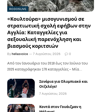
RODOSLIVE
«Κουλτούρα» μισογυνισμού σε
στρατιωτική σχολή εφήβων στην
Αγγλία: Καταγγελίες για
σεξουαλική παρενόχληση και
βιασμούς κοριτσιών
By
hellasvoice
7 Αυγούστου, 2026
0
Από τον Ιανουάριο του 2018 έως τον Ιούνιο του
2025 καταγράφηκαν 176 καταγγελίες – Μία…
Σενάρια για Ολυμπιακό και
Οτζελέγε!
7 Αυγούστου, 2026
Κοντά στον Γουάιζμαν η
Μάλαγα!