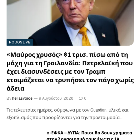
RODOSLIVE
«Μαύρος χρυσός» $1 τρισ. πίσω από τη
μάχη για τη Γροιλανδία: Πετρελαϊκή που
έχει διασυνδέσεις με τον Τραμπ
ετοιμάζεται να τρυπήσει τον πάγο χωρίς
άδεια
By
hellasvoice
9 Αυγούστου, 2026
0
Τις τελευταίες ημέρες, σύμφωνα με τον Guardian, υλικά και
εξοπλισμός που προορίζονται για την προετοιμασία…
e-ΕΦΚΑ – ΔΥΠΑ: Ποιοι θα δουν χρήματα
στον λογαριασμό τους έως τις 14