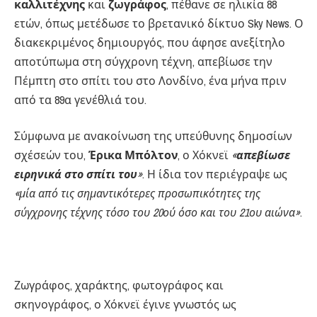
καλλιτέχνης
και
ζωγράφος
, πέθανε σε ηλικία 88
ετών, όπως μετέδωσε το βρετανικό δίκτυο Sky News. Ο
διακεκριμένος δημιουργός, που άφησε ανεξίτηλο
αποτύπωμα στη σύγχρονη τέχνη, απεβίωσε την
Πέμπτη στο σπίτι του στο Λονδίνο, ένα μήνα πριν
από τα 89α γενέθλιά του.
Σύμφωνα με ανακοίνωση της υπεύθυνης δημοσίων
σχέσεών του,
Έρικα Μπόλτον
, ο Χόκνεϊ
«
απεβίωσε
ειρηνικά στο σπίτι του
»
. Η ίδια τον περιέγραψε ως
«μία από τις σημαντικότερες προσωπικότητες της
σύγχρονης τέχνης τόσο του 20ού όσο και του 21ου αιώνα»
.
Ζωγράφος, χαράκτης, φωτογράφος και
σκηνογράφος, ο Χόκνεϊ έγινε γνωστός ως