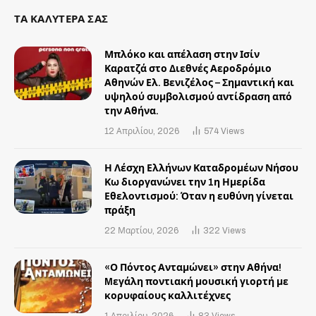
ΤΑ ΚΑΛΥΤΕΡΑ ΣΑΣ
Μπλόκο και απέλαση στην Ισίν
Καρατζά στο Διεθνές Αεροδρόμιο
Αθηνών Ελ. Βενιζέλος – Σημαντική και
υψηλού συμβολισμού αντίδραση από
την Αθήνα.
12 Απριλίου, 2026
574
Views
Η Λέσχη Ελλήνων Καταδρομέων Νήσου
Κω διοργανώνει την 1η Ημερίδα
Εθελοντισμού: Όταν η ευθύνη γίνεται
πράξη
22 Μαρτίου, 2026
322
Views
«Ο Πόντος Ανταμώνει» στην Αθήνα!
Mεγάλη ποντιακή μουσική γιορτή με
κορυφαίους καλλιτέχνες
1 Απριλίου, 2026
83
Views