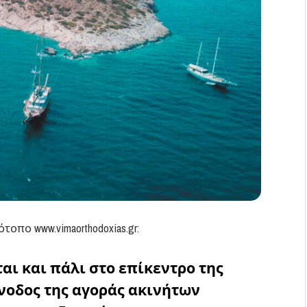
πο www.vimaorthodoxias.gr:
αι και πάλι στο επίκεντρο της
νοδος της αγοράς ακινήτων