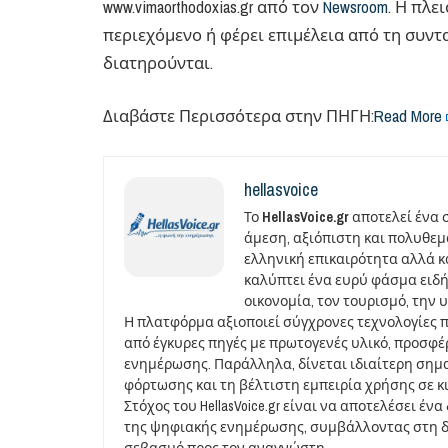
www.vimaorthodoxias.gr από τον
Newsroom
. Η πλε
περιεχόμενο ή φέρει επιμέλεια από τη συντ
διατηρούνται.
Διαβάστε Περισσότερα στην ΠΗΓΗ:
Read More
hellasvoice
Το
HellasVoice.gr
αποτελεί ένα 
άμεση, αξιόπιστη και πολυθε
ελληνική επικαιρότητα αλλά και
καλύπτει ένα ευρύ φάσμα ειδή
οικονομία, τον τουρισμό, την 
Η πλατφόρμα αξιοποιεί σύγχρονες τεχνολογίες 
από έγκυρες πηγές με πρωτογενές υλικό, προσφ
ενημέρωσης. Παράλληλα, δίνεται ιδιαίτερη σημ
φόρτωσης και τη βέλτιστη εμπειρία χρήσης σε κ
Στόχος του HellasVoice.gr είναι να αποτελέσει έ
της ψηφιακής ενημέρωσης, συμβάλλοντας στη δι
σεβασμό προς τον αναγνώστη.