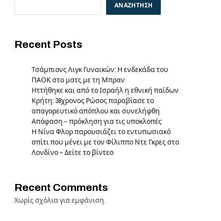
ΑΝΑΖΉΤΗΣΗ
Recent Posts
Τσάμπιονς Λιγκ Γυναικών: Η ενδεκάδα του
ΠΑΟΚ στο ματς με τη Μπραν
Ηττήθηκε και από το Ισραήλ η εθνική παίδων
Κρήτη: 38χρονος Ρώσος παραβίασε το
απαγορευτικό απόπλου και συνελήφθη
Απόφαση – πρόκληση για τις υποκλοπές
Η Νίνα Φλορ παρουσιάζει το εντυπωσιακό
σπίτι που μένει με τον Φίλιππο Ντε Γκρες στο
Λονδίνο – Δείτε το βίντεο
Recent Comments
Χωρίς σχόλια για εμφάνιση.