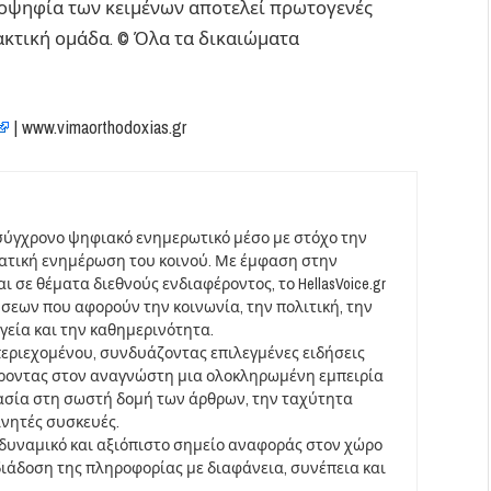
ιοψηφία των κειμένων αποτελεί πρωτογενές
ακτική ομάδα. © Όλα τα δικαιώματα
| www.vimaorthodoxias.gr
σύγχρονο ψηφιακό ενημερωτικό μέσο με στόχο την
ματική ενημέρωση του κοινού. Με έμφαση στην
 σε θέματα διεθνούς ενδιαφέροντος, το HellasVoice.gr
σεων που αφορούν την κοινωνία, την πολιτική, την
υγεία και την καθημερινότητα.
περιεχομένου, συνδυάζοντας επιλεγμένες ειδήσεις
έροντας στον αναγνώστη μια ολοκληρωμένη εμπειρία
ασία στη σωστή δομή των άρθρων, την ταχύτητα
ινητές συσκευές.
να δυναμικό και αξιόπιστο σημείο αναφοράς στον χώρο
άδοση της πληροφορίας με διαφάνεια, συνέπεια και