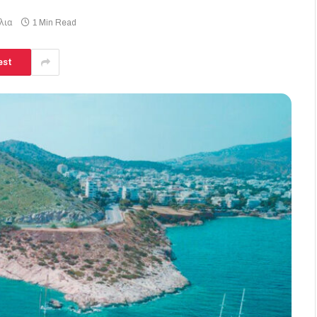
λια
1 Min Read
est