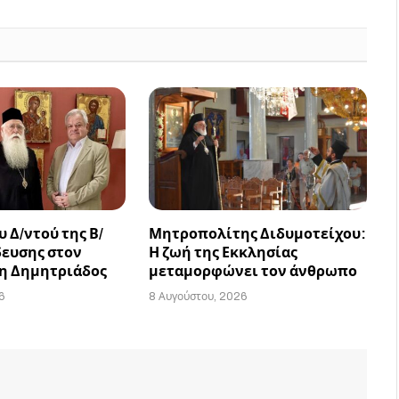
 Δ/ντού της Β/
Μητροπολίτης Διδυμοτείχου:
δευσης στον
Η ζωή της Εκκλησίας
η Δημητριάδος
μεταμορφώνει τον άνθρωπο
6
8 Αυγούστου, 2026