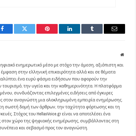
Facebook
Twitter
Pinterest
LinkedIn
Tumblr
Email
Websit
ηφιακό ενημερωτικό μέσο με στόχο την άμεση, αξιόπιστη και
 έμφαση στην ελληνική επικαιρότητα αλλά και σε θέματα
gr καλύπτει ένα ευρύ φάσμα ειδήσεων που αφορούν την
τον τουρισμό, την υγεία και την καθημερινότητα. Η πλατφόρμα
ομένου, συνδυάζοντας επιλεγμένες ειδήσεις από έγκυρες
ας στον αναγνώστη μια ολοκληρωμένη εμπειρία ενημέρωσης.
στη σωστή δομή των άρθρων, την ταχύτητα φόρτωσης και τη
ευές. Στόχος του HellasVoice.gr είναι να αποτελέσει ένα
ς στον χώρο της ψηφιακής ενημέρωσης, συμβάλλοντας στη
συνέπεια και σεβασμό προς τον αναγνώστη.