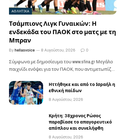
ΑΘΛΗΤΙΚΑ
Τσάμπιονς Λιγκ Γυναικών: Η
ενδεκάδα του ΠΑΟΚ στο ματς με τη
Μπραν
By
hellasvoice
8 Αυγούστου, 2026
0
Σύμφωνα με δημοσίευμα του www.sfina.gr Μεγάλο
παιχνίδι ενόψει για τον ΠΑΟΚ, που αντιμετωπίζει
την Μπραν,…
Ηττήθηκε και από το Ισραήλ η
εθνική παίδων
8 Αυγούστου, 2026
Κρήτη: 38χρονος Ρώσος
παραβίασε το απαγορευτικό
απόπλου και συνελήφθη
8 Αυγούστου, 2026