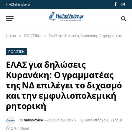
info@hellasvoice.gr
Facebook
Insta
»
»
Home
ΠΟΛΙΤΙΚΗ
ΕΛΑΣ για δηλώσεις Κυρανάκη: Ο γραμματέας της ΝΔ επιλέγει το διχασμό και την εμφυλιοπολεμική ρητορική
ΠΟΛΙΤΙΚΗ
ΕΛΑΣ για δηλώσεις
Κυρανάκη: Ο γραμματέας
της ΝΔ επιλέγει το διχασμό
και την εμφυλιοπολεμική
ρητορική
By
hellasvoice
2 Ιουλίου, 2026
Δεν υπάρχουν Σχόλια
1 Min Read