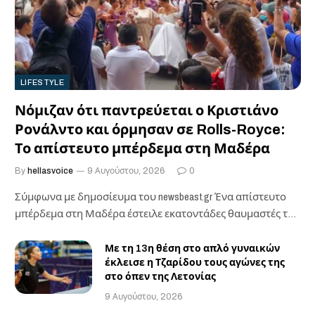
LIFESTYLE
Νόμιζαν ότι παντρεύεται ο Κριστιάνο
Ρονάλντο και όρμησαν σε Rolls-Royce:
Το απίστευτο μπέρδεμα στη Μαδέρα
By
hellasvoice
9 Αυγούστου, 2026
0
Σύμφωνα με δημοσίευμα του newsbeast.gr ​Ένα απίστευτο
μπέρδεμα στη Μαδέρα έστειλε εκατοντάδες θαυμαστές του
Κριστιάνο…
Με τη 13η θέση στο απλό γυναικών
έκλεισε η Τζαρίδου τους αγώνες της
στο όπεν της Λετονίας
9 Αυγούστου, 2026