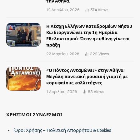
την Αθήνα.
12 Απριλίου, 2026
574
Views
Η Λέσχη Ελλήνων Καταδρομέων Νήσου
Κω διοργανώνει την 1η Ημερίδα
Εθελοντισμού: Όταν η ευθύνη γίνεται
πράξη
22 Μαρτίου, 2026
322
Views
«Ο Πόντος Ανταμώνει» στην Αθήνα!
Mεγάλη ποντιακή μουσική γιορτή με
κορυφαίους καλλιτέχνες
1 Απριλίου, 2026
83
Views
ΧΡΗΣΙΜΟΙ ΣΥΝΔΕΣΜΟΙ
Όροι Χρήσης – Πολιτική Απορρήτου & Cookies