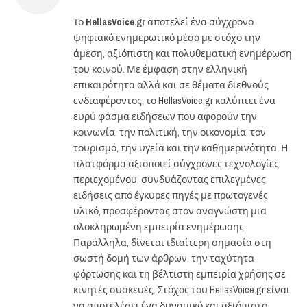
Το
HellasVoice.gr
αποτελεί ένα σύγχρονο
ψηφιακό ενημερωτικό μέσο με στόχο την
άμεση, αξιόπιστη και πολυθεματική ενημέρωση
του κοινού. Με έμφαση στην ελληνική
επικαιρότητα αλλά και σε θέματα διεθνούς
ενδιαφέροντος, το HellasVoice.gr καλύπτει ένα
ευρύ φάσμα ειδήσεων που αφορούν την
κοινωνία, την πολιτική, την οικονομία, τον
τουρισμό, την υγεία και την καθημερινότητα. Η
πλατφόρμα αξιοποιεί σύγχρονες τεχνολογίες
περιεχομένου, συνδυάζοντας επιλεγμένες
ειδήσεις από έγκυρες πηγές με πρωτογενές
υλικό, προσφέροντας στον αναγνώστη μια
ολοκληρωμένη εμπειρία ενημέρωσης.
Παράλληλα, δίνεται ιδιαίτερη σημασία στη
σωστή δομή των άρθρων, την ταχύτητα
φόρτωσης και τη βέλτιστη εμπειρία χρήσης σε
κινητές συσκευές. Στόχος του HellasVoice.gr είναι
να αποτελέσει ένα δυναμικό και αξιόπιστο