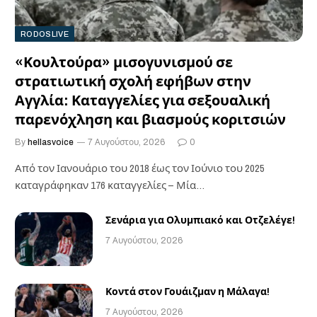
RODOSLIVE
«Κουλτούρα» μισογυνισμού σε
στρατιωτική σχολή εφήβων στην
Αγγλία: Καταγγελίες για σεξουαλική
παρενόχληση και βιασμούς κοριτσιών
By
hellasvoice
7 Αυγούστου, 2026
0
Από τον Ιανουάριο του 2018 έως τον Ιούνιο του 2025
καταγράφηκαν 176 καταγγελίες – Μία…
Σενάρια για Ολυμπιακό και Οτζελέγε!
7 Αυγούστου, 2026
Κοντά στον Γουάιζμαν η Μάλαγα!
7 Αυγούστου, 2026