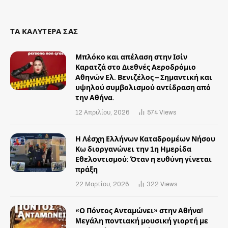
ΤΑ ΚΑΛΥΤΕΡΑ ΣΑΣ
Μπλόκο και απέλαση στην Ισίν
Καρατζά στο Διεθνές Αεροδρόμιο
Αθηνών Ελ. Βενιζέλος – Σημαντική και
υψηλού συμβολισμού αντίδραση από
την Αθήνα.
12 Απριλίου, 2026
574
Views
Η Λέσχη Ελλήνων Καταδρομέων Νήσου
Κω διοργανώνει την 1η Ημερίδα
Εθελοντισμού: Όταν η ευθύνη γίνεται
πράξη
22 Μαρτίου, 2026
322
Views
«Ο Πόντος Ανταμώνει» στην Αθήνα!
Mεγάλη ποντιακή μουσική γιορτή με