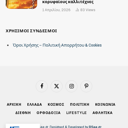
κορυφαίους καλλιτέχνες
1 Απριλίου, 2026
83
Views
ΧΡΗΣΙΜΟΙ ΣΥΝΔΕΣΜΟΙ
Όροι Χρήσης – Πολιτική Απορρήτου & Cookies
Facebook
X
Instagram
Pinterest
(Twitter)
ΑΡΧΙΚΗ
ΕΛΛΑΔΑ
ΚΟΣΜΟΣ
ΠΟΛΙΤΙΚΗ
ΚΟΙΝΩΝΙΑ
ΔΙΕΘΝΗ
ΟΡΘΟΔΟΞΙΑ
LIFESTYLE
ΑΘΛΗΤΙΚΑ
© 2026 BSee.gr. Designed & Developed by
BSee.gr
.