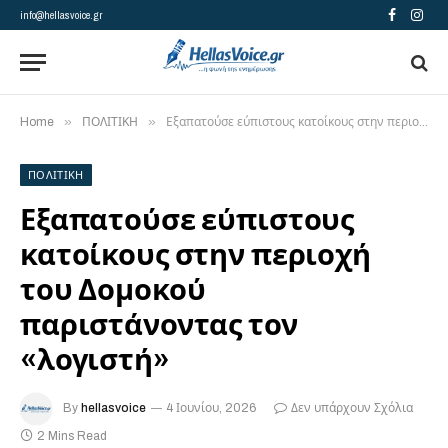
info@hellasvoice.gr
Facebook
Insta
»
»
Home
ΠΟΛΙΤΙΚΗ
Εξαπατούσε εύπιστους κατοίκους στην περιοχή του Δομοκού παριστάνοντας τον «λογιστή»
ΠΟΛΙΤΙΚΗ
Εξαπατούσε εύπιστους
κατοίκους στην περιοχή
του Δομοκού
παριστάνοντας τον
«λογιστή»
By
hellasvoice
4 Ιουνίου, 2026
Δεν υπάρχουν Σχόλια
2 Mins Read