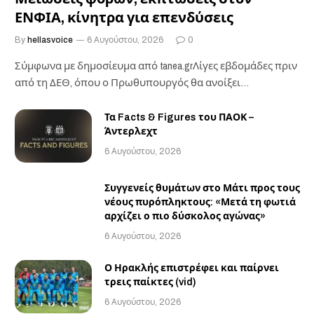
ΕΝΦΙΑ, κίνητρα για επενδύσεις
By
hellasvoice
6 Αυγούστου, 2026
0
Σύμφωνα με δημοσίευμα από tanea.grΛίγες εβδομάδες πριν
από τη ΔΕΘ, όπου ο Πρωθυπουργός θα ανοίξει…
Τα Facts & Figures του ΠΑΟΚ –
Άντερλεχτ
6 Αυγούστου, 2026
Συγγενείς θυμάτων στο Μάτι προς τους
νέους πυρόπληκτους: «Μετά τη φωτιά
αρχίζει ο πιο δύσκολος αγώνας»
6 Αυγούστου, 2026
Ο Ηρακλής επιστρέφει και παίρνει
τρεις παίκτες (vid)
6 Αυγούστου, 2026