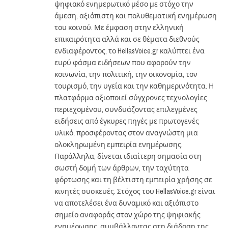
ψηφιακό ενημερωτικό μέσο με στόχο την
άμεση, αξιόπιστη και πολυθεματική ενημέρωση
του κοινού. Με έμφαση στην ελληνική
επικαιρότητα αλλά και σε θέματα διεθνούς
ενδιαφέροντος, το HellasVoice.gr καλύπτει ένα
ευρύ φάσμα ειδήσεων που αφορούν την
κοινωνία, την πολιτική, την οικονομία, τον
τουρισμό, την υγεία και την καθημερινότητα. Η
πλατφόρμα αξιοποιεί σύγχρονες τεχνολογίες
περιεχομένου, συνδυάζοντας επιλεγμένες
ειδήσεις από έγκυρες πηγές με πρωτογενές
υλικό, προσφέροντας στον αναγνώστη μια
ολοκληρωμένη εμπειρία ενημέρωσης.
Παράλληλα, δίνεται ιδιαίτερη σημασία στη
σωστή δομή των άρθρων, την ταχύτητα
φόρτωσης και τη βέλτιστη εμπειρία χρήσης σε
κινητές συσκευές. Στόχος του HellasVoice.gr είναι
να αποτελέσει ένα δυναμικό και αξιόπιστο
σημείο αναφοράς στον χώρο της ψηφιακής
ενημέρωσης, συμβάλλοντας στη διάδοση της