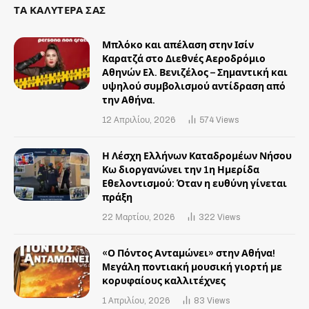
ΤΑ ΚΑΛΥΤΕΡΑ ΣΑΣ
Μπλόκο και απέλαση στην Ισίν
Καρατζά στο Διεθνές Αεροδρόμιο
Αθηνών Ελ. Βενιζέλος – Σημαντική και
υψηλού συμβολισμού αντίδραση από
την Αθήνα.
12 Απριλίου, 2026
574
Views
Η Λέσχη Ελλήνων Καταδρομέων Νήσου
Κω διοργανώνει την 1η Ημερίδα
Εθελοντισμού: Όταν η ευθύνη γίνεται
πράξη
22 Μαρτίου, 2026
322
Views
«Ο Πόντος Ανταμώνει» στην Αθήνα!
Mεγάλη ποντιακή μουσική γιορτή με
κορυφαίους καλλιτέχνες
1 Απριλίου, 2026
83
Views