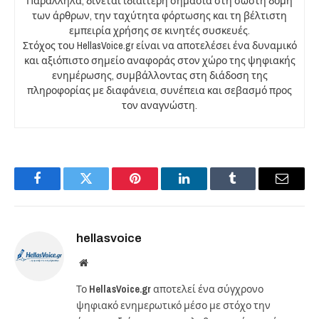
Παράλληλα, δίνεται ιδιαίτερη σημασία στη σωστή δομή
των άρθρων, την ταχύτητα φόρτωσης και τη βέλτιστη
εμπειρία χρήσης σε κινητές συσκευές.
Στόχος του HellasVoice.gr είναι να αποτελέσει ένα δυναμικό
και αξιόπιστο σημείο αναφοράς στον χώρο της ψηφιακής
ενημέρωσης, συμβάλλοντας στη διάδοση της
πληροφορίας με διαφάνεια, συνέπεια και σεβασμό προς
τον αναγνώστη.
Facebook
Twitter
Pinterest
LinkedIn
Tumblr
Email
hellasvoice
Website
Το
HellasVoice.gr
αποτελεί ένα σύγχρονο
ψηφιακό ενημερωτικό μέσο με στόχο την