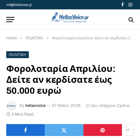
info@hellasvoice.gr
Facebook
Insta
»
»
Home
ΠΟΛΙΤΙΚΗ
Φορολοταρία Απριλίου: Δείτε αν κερδίσατε έως 50.000 ευρώ
ΠΟΛΙΤΙΚΗ
Φορολοταρία Απριλίου:
Δείτε αν κερδίσατε έως
50.000 ευρώ
By
hellasvoice
27 Μαΐου, 2026
Δεν υπάρχουν Σχόλια
2 Mins Read