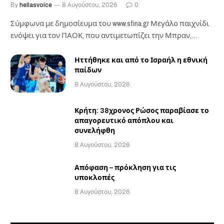
By
hellasvoice
8 Αυγούστου, 2026
0
Σύμφωνα με δημοσίευμα του www.sfina.gr Μεγάλο παιχνίδι
ενόψει για τον ΠΑΟΚ, που αντιμετωπίζει την Μπραν,…
Ηττήθηκε και από το Ισραήλ η εθνική
παίδων
8 Αυγούστου, 2026
Κρήτη: 38χρονος Ρώσος παραβίασε το
απαγορευτικό απόπλου και
συνελήφθη
8 Αυγούστου, 2026
Απόφαση – πρόκληση για τις
υποκλοπές
8 Αυγούστου, 2026