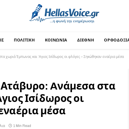
ΟΣ
ΠΟΛΙΤΙΚΗ
ΚΟΙΝΩΝΙΑ
ΔΙΕΘΝΗ
ΟΡΘΟΔΟΞΙ
τα χωριά Έμπωνας και ‘Αγιος Ισίδωρος οι φλόγες – Σηκώθηκαν εναέρια μέσα
 Ατάβυρο: Aνάμεσα στα
γιος Ισίδωρος οι
εναέρια μέσα
λια
1 Min Read