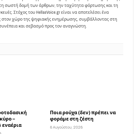
στη σωστή δομή των άρθρων, την ταχύτητα φόρτωσης και τη
ευές. Στόχος του HellasVoice.gr είναι να αποτελέσει ένα
ς στον χώρο της ψηφιακής ενημέρωσης, συμβάλλοντας στη
συνέπεια και σεβασμό προς τον αναγνώστη.
ροτοδασική
Ποια ρούχα (δεν) πρέπει να
κύρο –
φοράμε στη ζέστη
 εναέρια
6 Αυγούστου, 2026
6