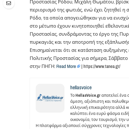
Προστασίας Ρόδου, Μιχάλη Θωμάτου, βρίσκετ
περιορισμό της φωτιάς, ενώ έχει ζητηθεί 
Ρόδο, τα οποία απογειώθηκαν για να ενισχ
στο μέτωπο έχουν κινητοποιηθεί εθελοντικέ
Προστασίας, συνδράμοντας το έργο της Πυρ
πυρκαγιάς και την αποτροπή της εξάπλωσής
Επισημαίνεται ότι σε κατάσταση αυξημένης 
Πολιτικής Προστασίας για σήμερα, Σάββατο
στην ΠΗΓΗ:
Read More
| https://www.tanea.gr/
hellasvoice
Το
HellasVoice.gr
αποτελεί ένα 
άμεση, αξιόπιστη και πολυθε
ελληνική επικαιρότητα αλλά και
καλύπτει ένα ευρύ φάσμα ειδή
οικονομία, τον τουρισμό, την 
Η πλατφόρμα αξιοποιεί σύγχρονες τεχνολογίες 