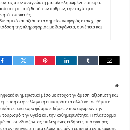
έροντας στον αναγνώστη μια ολοκληρωμένη εμπειρία
ασία στη σωστή δομή των άρθρων, την ταχύτητα
ινητές συσκευές.
να δυναμικό και αξιόπιστο σημείο αναφοράς στον χώρο
άδοση της πληροφορίας με διαφάνεια, συνέπεια και
Facebook
Twitter
Pinterest
LinkedIn
Tumblr
Email
Websit
ηφιακό ενημερωτικό μέσο με στόχο την άμεση, αξιόπιστη και
 έμφαση στην ελληνική επικαιρότητα αλλά και σε θέματα
gr καλύπτει ένα ευρύ φάσμα ειδήσεων που αφορούν την
τον τουρισμό, την υγεία και την καθημερινότητα. Η πλατφόρμα
ομένου, συνδυάζοντας επιλεγμένες ειδήσεις από έγκυρες
ας στον αναγνώστη μια ολοκληρωμένη εμπειρία ενημέρωσης.