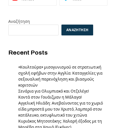
Αναζήτηση
ΑΝΑΖΉΤΗΣΗ
Recent Posts
«Κουλτούρα» μισογυνισμού σε στρατιωτική
σχολή εφήβων στην Αγγλία: Καταγγελίες για
σεξουαλική παρενόχληση και βιασμούς
κοριτσιών
Σενάρια για Ολυμπιακό και Οτζελέγε!
Κοντά στον Γουάιζμαν η Μάλαγα!
Αγγελική Ηλιάδη: Ανεβαίνοντας για το χωριό
είδα μπροστά μου τον Χριστό, λαμπερό στον
κατάλευκο, εκτυφλωτικό του χιτώνα
Κυριάκος Μητσοτάκης: Χαλαρή έξοδος με τη
Μαρέβα στα Χανιά (Εικόνες)