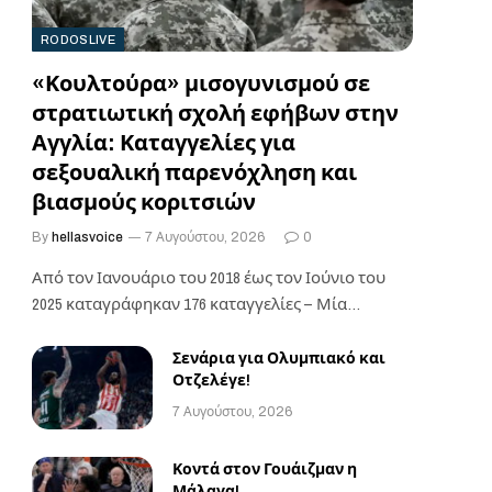
RODOSLIVE
«Κουλτούρα» μισογυνισμού σε
στρατιωτική σχολή εφήβων στην
Αγγλία: Καταγγελίες για
σεξουαλική παρενόχληση και
βιασμούς κοριτσιών
By
hellasvoice
7 Αυγούστου, 2026
0
Από τον Ιανουάριο του 2018 έως τον Ιούνιο του
2025 καταγράφηκαν 176 καταγγελίες – Μία…
Σενάρια για Ολυμπιακό και
Οτζελέγε!
7 Αυγούστου, 2026
Κοντά στον Γουάιζμαν η
Μάλαγα!