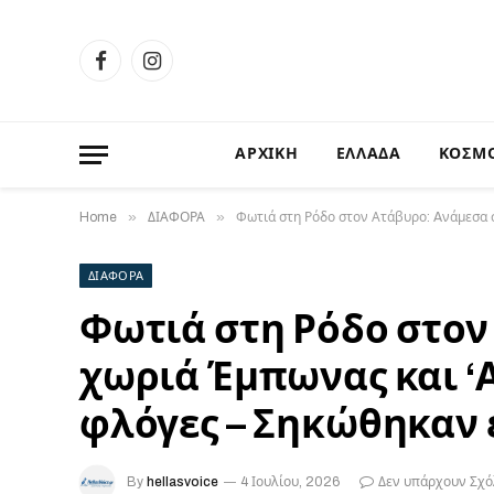
Facebook
Instagram
ΑΡΧΙΚΗ
ΕΛΛΑΔΑ
ΚΟΣΜ
»
»
Home
ΔΙΑΦΟΡΑ
Φωτιά στη Ρόδο στον Ατάβυρο: Aνάμεσα σ
ΔΙΑΦΟΡΑ
Φωτιά στη Ρόδο στον
χωριά Έμπωνας και ‘Α
φλόγες – Σηκώθηκαν 
By
hellasvoice
4 Ιουλίου, 2026
Δεν υπάρχουν Σχό