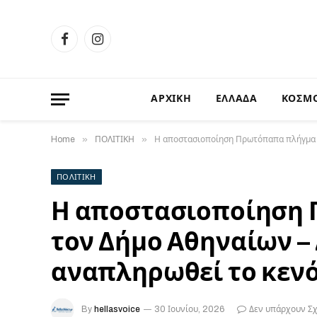
Facebook
Instagram
ΑΡΧΙΚΗ
ΕΛΛΑΔΑ
ΚΟΣΜ
»
»
Home
ΠΟΛΙΤΙΚΗ
Η αποστασιοποίηση Πρωτόπαπα πλήγμα γ
ΠΟΛΙΤΙΚΗ
Η αποστασιοποίηση 
τον Δήμο Αθηναίων –
αναπληρωθεί το κεν
By
hellasvoice
30 Ιουνίου, 2026
Δεν υπάρχουν Σ