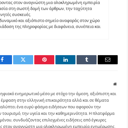
έροντας στον αναγνώστη μια ολοκληρωμένη εμπειρία
ασία στη σωστή δομή των άρθρων, την ταχύτητα
ινητές συσκευές.
να δυναμικό και αξιόπιστο σημείο αναφοράς στον χώρο
άδοση της πληροφορίας με διαφάνεια, συνέπεια και
Facebook
Twitter
Pinterest
LinkedIn
Tumblr
Email
Websit
ηφιακό ενημερωτικό μέσο με στόχο την άμεση, αξιόπιστη και
 έμφαση στην ελληνική επικαιρότητα αλλά και σε θέματα
gr καλύπτει ένα ευρύ φάσμα ειδήσεων που αφορούν την
τον τουρισμό, την υγεία και την καθημερινότητα. Η πλατφόρμα
ομένου, συνδυάζοντας επιλεγμένες ειδήσεις από έγκυρες
ας στον αναγνώστη μια ολοκληρωμένη εμπειρία ενημέρωσης.