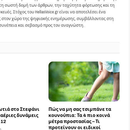
στη σωστή δομή των άρθρων, την ταχύτητα φόρτωσης και τη
ευές. Στόχος του HellasVoice.gr είναι να αποτελέσει ένα
ς στον χώρο της ψηφιακής ενημέρωσης, συμβάλλοντας στη
συνέπεια και σεβασμό προς τον αναγνώστη.
ωτιά στο Στεφάνι
Πώς να μη σας τσιμπάνε τα
ναέριες δυνάμεις
κουνούπια: Τα 4 πιο κοινά
112
μέτρα προστασίας – Τι
προτείνουν οι ειδικοί
6