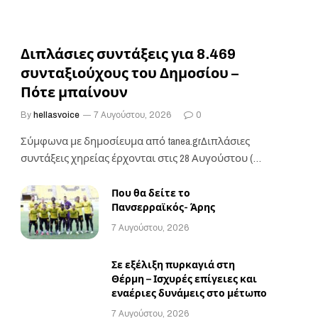
Διπλάσιες συντάξεις για 8.469
συνταξιούχους του Δημοσίου –
Πότε μπαίνουν
By
hellasvoice
7 Αυγούστου, 2026
0
Σύμφωνα με δημοσίευμα από tanea.grΔιπλάσιες
συντάξεις χηρείας έρχονται στις 28 Αυγούστου (με
την πληρωμή των…
Που θα δείτε το
Πανσερραϊκός- Άρης
7 Αυγούστου, 2026
Σε εξέλιξη πυρκαγιά στη
Θέρμη – Ισχυρές επίγειες και
εναέριες δυνάμεις στο μέτωπο
7 Αυγούστου, 2026