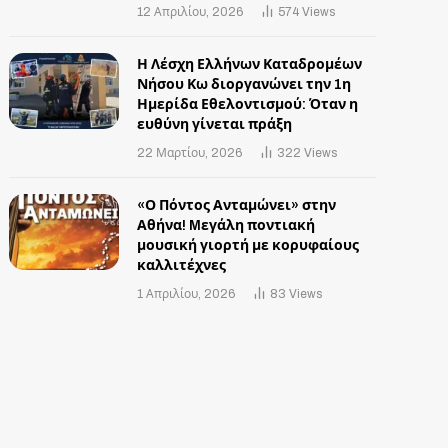
12 Απριλίου, 2026
574
Views
Η Λέσχη Ελλήνων Καταδρομέων
Νήσου Κω διοργανώνει την 1η
Ημερίδα Εθελοντισμού: Όταν η
ευθύνη γίνεται πράξη
22 Μαρτίου, 2026
322
Views
«Ο Πόντος Ανταμώνει» στην
Αθήνα! Mεγάλη ποντιακή
μουσική γιορτή με κορυφαίους
καλλιτέχνες
1 Απριλίου, 2026
83
Views