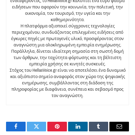
ενδιαφέροντος, το HellasVoice.gr καλύπτει ένα ευρύ φάσμα
ειδήσεων που αφορούν την κοινωνία, την πολιτική, την
οικονομία, τον τουρισμό, την υγεία και την
καθημερινότητα.
Η πλατφόρμα αξιοποιεί σύγχρονες τεχνολογίες
περιεχομένου, συνδυάζοντας επιλεγμένες ειδήσεις από
έγκυρες πηγές με πρωτογενές υλικό, προσφέροντας στον
αναγνώστη μια ολοκληρωμένη εμπειρία ενημέρωσης.
Παράλληλα, δίνεται ιδιαίτερη σημασία στη σωστή δομή
των άρθρων, την ταχύτητα φόρτωσης και τη βέλτιστη
εμπειρία χρήσης σε κινητές συσκευές.
Στόχος του HellasVoice.gr είναι να αποτελέσει ένα δυναμικό
και αξιόπιστο σημείο αναφοράς στον χώρο της ψηφιακής
ενημέρωσης, συμβάλλοντας στη διάδοση της
πληροφορίας με διαφάνεια, συνέπεια και σεβασμό προς
τον αναγνώστη.
Facebook
Twitter
Pinterest
LinkedIn
Tumblr
Email