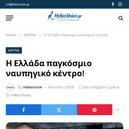
info@hellasvoice.gr
Facebook
Insta
»
»
Home
ΑΜΥΝΑ
Η Ελλάδα παγκόσμιο ναυπηγικό κέντρο!
ΑΜΥΝΑ
Η Ελλάδα παγκόσμιο
ναυπηγικό κέντρο!
By
hellasvoice
4 Ιουνίου, 2026
Δεν υπάρχουν Σχόλια
4 Mins Read