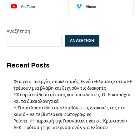
YouTube
Vimeo
Αναζήτηση
ΑΝΑΖΉΤΗΣΗ
Recent Posts
Φτώχεια, ανεργία, αποκλεισμός: Εννέα «Ελλάδες» στην ΕΕ
τρέμουν μια βλάβη και ξεχνούν τις διακοπές
600 ευρώ επίδομα σίτισης για σπουδαστές: Οι δικαιούχοι
και τα δικαιολογητικά
Η Σίσσυ Χρηστίδου απολαμβάνει τις διακοπές της στα
Χανιά – Δείτε βίντεο και φωτογραφίες
Ρούνεϊ: «Η παρακμή της Γιουνάιτεντ και ο… Κριστιάνο!»
ΑΕΚ: Πρόταση της Ιντερνασιονάλ για Ελίασον