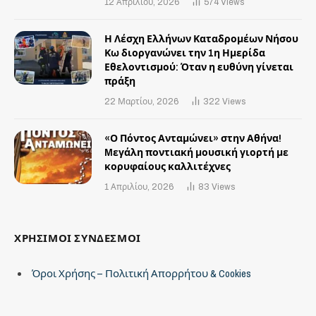
12 Απριλίου, 2026
574
Views
Η Λέσχη Ελλήνων Καταδρομέων Νήσου
Κω διοργανώνει την 1η Ημερίδα
Εθελοντισμού: Όταν η ευθύνη γίνεται
πράξη
22 Μαρτίου, 2026
322
Views
«Ο Πόντος Ανταμώνει» στην Αθήνα!
Mεγάλη ποντιακή μουσική γιορτή με
κορυφαίους καλλιτέχνες
1 Απριλίου, 2026
83
Views
ΧΡΗΣΙΜΟΙ ΣΥΝΔΕΣΜΟΙ
Όροι Χρήσης – Πολιτική Απορρήτου & Cookies