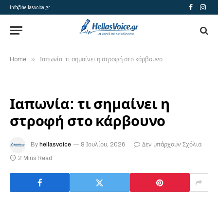
info@hellasvoice.gr
Facebook
Insta
»
Home
Ιαπωνία: τι σημαίνει η στροφή στο κάρβουνο
Ιαπωνία: τι σημαίνει η
στροφή στο κάρβουνο
By
hellasvoice
8 Ιουλίου, 2026
Δεν υπάρχουν Σχόλια
2 Mins Read