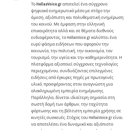
Το
HellasVoice.gr
αποτελεί ένα σύγχρονο
ψηφιακό ενημερωτικό μέσο με στόχο την
άμεση, αξιόπιστη και πολυθεματική ενημέρωση
του κοινού. Με έμφαση στην ελληνική
επικαιρότητα αλλά και σε θέματα διεθνούς
ενδιαφέροντος, το HellasVoice.gr καλύπτει ένα
ευρύ φάσμα ειδήσεων που αφορούν την
κοινωνία, την πολιτική, την οικονομία, τον
τουρισμό, την υγεία και την καθημερινότητα. Η
πλατφόρμα αξιοποιεί σύγχρονες τεχνολογίες
περιεχομένου, συνδυάζοντας επιλεγμένες
ειδήσεις από έγκυρες πηγές με πρωτογενές
υλικό, προσφέροντας στον αναγνώστη μια
ολοκληρωμένη εμπειρία ενημέρωσης.
Παράλληλα, δίνεται ιδιαίτερη σημασία στη
σωστή δομή των άρθρων, την ταχύτητα
φόρτωσης και τη βέλτιστη εμπειρία χρήσης σε
κινητές συσκευές. Στόχος του HellasVoice.gr είναι
να αποτελέσει ένα δυναμικό και αξιόπιστο