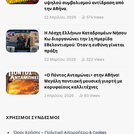
υψηλού συμβολισμού αντίδραση από
την Αθήνα.
12 Απριλίου, 2026
574
Views
Η Λέσχη Ελλήνων Καταδρομέων Νήσου
Κω διοργανώνει την 1η Ημερίδα
Εθελοντισμού: Όταν η ευθύνη γίνεται
πράξη
22 Μαρτίου, 2026
322
Views
«Ο Πόντος Ανταμώνει» στην Αθήνα!
Mεγάλη ποντιακή μουσική γιορτή με
κορυφαίους καλλιτέχνες
1 Απριλίου, 2026
83
Views
ΧΡΗΣΙΜΟΙ ΣΥΝΔΕΣΜΟΙ
Όροι Χρήσης – Πολιτική Απορρήτου & Cookies