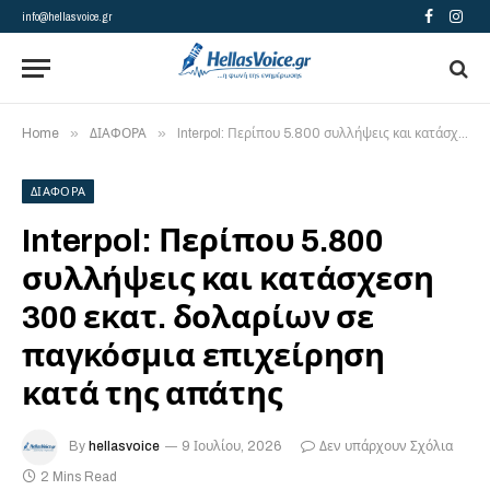
info@hellasvoice.gr
Facebook
Insta
»
»
Home
ΔΙΑΦΟΡΑ
Interpol: Περίπου 5.800 συλλήψεις και κατάσχεση 300 εκατ. δολαρίων σε παγκόσμια επιχείρηση κατά της απάτης
ΔΙΑΦΟΡΑ
Interpol: Περίπου 5.800
συλλήψεις και κατάσχεση
300 εκατ. δολαρίων σε
παγκόσμια επιχείρηση
κατά της απάτης
By
hellasvoice
9 Ιουλίου, 2026
Δεν υπάρχουν Σχόλια
2 Mins Read