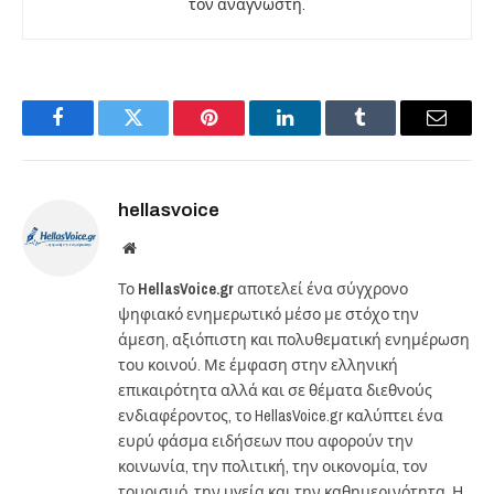
τον αναγνώστη.
Facebook
Twitter
Pinterest
LinkedIn
Tumblr
Email
hellasvoice
Website
Το
HellasVoice.gr
αποτελεί ένα σύγχρονο
ψηφιακό ενημερωτικό μέσο με στόχο την
άμεση, αξιόπιστη και πολυθεματική ενημέρωση
του κοινού. Με έμφαση στην ελληνική
επικαιρότητα αλλά και σε θέματα διεθνούς
ενδιαφέροντος, το HellasVoice.gr καλύπτει ένα
ευρύ φάσμα ειδήσεων που αφορούν την
κοινωνία, την πολιτική, την οικονομία, τον
τουρισμό, την υγεία και την καθημερινότητα. Η