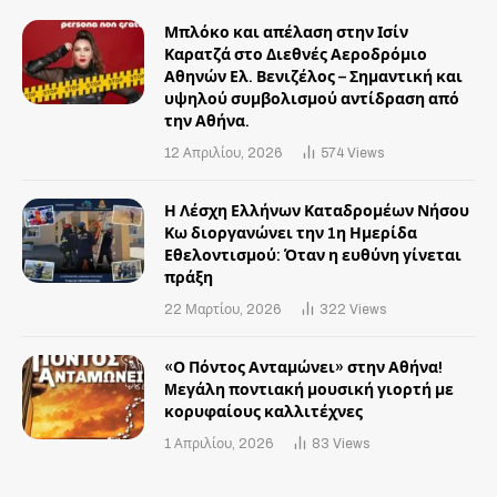
Μπλόκο και απέλαση στην Ισίν
Καρατζά στο Διεθνές Αεροδρόμιο
Αθηνών Ελ. Βενιζέλος – Σημαντική και
υψηλού συμβολισμού αντίδραση από
την Αθήνα.
12 Απριλίου, 2026
574
Views
Η Λέσχη Ελλήνων Καταδρομέων Νήσου
Κω διοργανώνει την 1η Ημερίδα
Εθελοντισμού: Όταν η ευθύνη γίνεται
πράξη
22 Μαρτίου, 2026
322
Views
«Ο Πόντος Ανταμώνει» στην Αθήνα!
Mεγάλη ποντιακή μουσική γιορτή με
κορυφαίους καλλιτέχνες
1 Απριλίου, 2026
83
Views