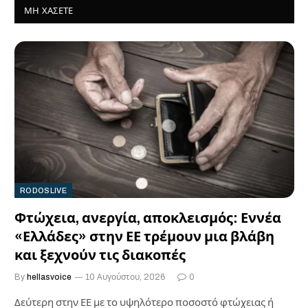
ΜΗ ΧΆΣΕΤΕ
RODOSLIVE
Φτώχεια, ανεργία, αποκλεισμός: Εννέα
«Ελλάδες» στην ΕΕ τρέμουν μια βλάβη
και ξεχνούν τις διακοπές
By
hellasvoice
10 Αυγούστου, 2026
0
Δεύτερη στην ΕΕ με το υψηλότερο ποσοστό φτώχειας ή