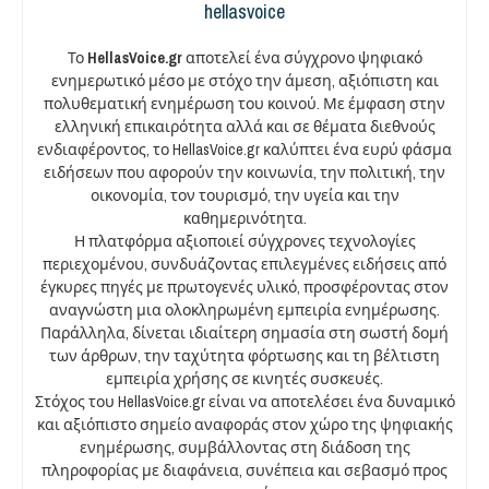
hellasvoice
Το
HellasVoice.gr
αποτελεί ένα σύγχρονο ψηφιακό
ενημερωτικό μέσο με στόχο την άμεση, αξιόπιστη και
πολυθεματική ενημέρωση του κοινού. Με έμφαση στην
ελληνική επικαιρότητα αλλά και σε θέματα διεθνούς
ενδιαφέροντος, το HellasVoice.gr καλύπτει ένα ευρύ φάσμα
ειδήσεων που αφορούν την κοινωνία, την πολιτική, την
οικονομία, τον τουρισμό, την υγεία και την
καθημερινότητα.
Η πλατφόρμα αξιοποιεί σύγχρονες τεχνολογίες
περιεχομένου, συνδυάζοντας επιλεγμένες ειδήσεις από
έγκυρες πηγές με πρωτογενές υλικό, προσφέροντας στον
αναγνώστη μια ολοκληρωμένη εμπειρία ενημέρωσης.
Παράλληλα, δίνεται ιδιαίτερη σημασία στη σωστή δομή
των άρθρων, την ταχύτητα φόρτωσης και τη βέλτιστη
εμπειρία χρήσης σε κινητές συσκευές.
Στόχος του HellasVoice.gr είναι να αποτελέσει ένα δυναμικό
και αξιόπιστο σημείο αναφοράς στον χώρο της ψηφιακής
ενημέρωσης, συμβάλλοντας στη διάδοση της
πληροφορίας με διαφάνεια, συνέπεια και σεβασμό προς