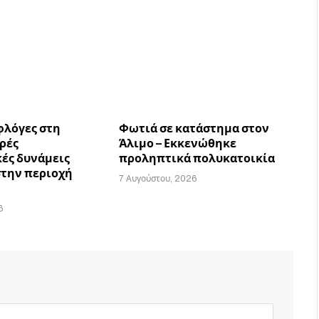
φλόγες στη
Φωτιά σε κατάστημα στον
υρές
Άλιμο – Εκκενώθηκε
ές δυνάμεις
προληπτικά πολυκατοικία
στην περιοχή
7 Αυγούστου, 2026
6