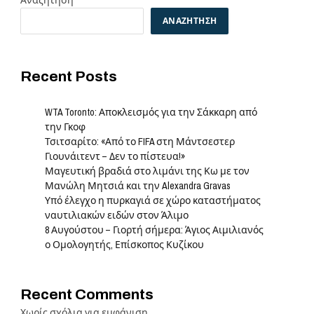
Αναζήτηση
ΑΝΑΖΉΤΗΣΗ
Recent Posts
WTA Toronto: Αποκλεισμός για την Σάκκαρη από
την Γκοφ
Τσιτσαρίτο: «Από το FIFA στη Μάντσεστερ
Γιουνάιτεντ – Δεν το πίστευα!»
Μαγευτική βραδιά στο λιμάνι της Κω με τον
Μανώλη Μητσιά και την Alexandra Gravas
Υπό έλεγχο η πυρκαγιά σε χώρο καταστήματος
ναυτιλιακών ειδών στον Άλιμο
8 Αυγούστου – Γιορτή σήμερα: Άγιος Αιμιλιανός
ο Ομολογητής, Επίσκοπος Κυζίκου
Recent Comments
Χωρίς σχόλια για εμφάνιση.