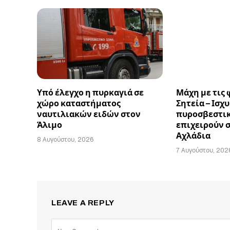
Υπό έλεγχο η πυρκαγιά σε
Μάχη με τις 
χώρο καταστήματος
Σητεία – Ισχ
ναυτιλιακών ειδών στον
πυροσβεστικ
Άλιμο
επιχειρούν 
Αχλάδια
8 Αυγούστου, 2026
7 Αυγούστου, 202
LEAVE A REPLY