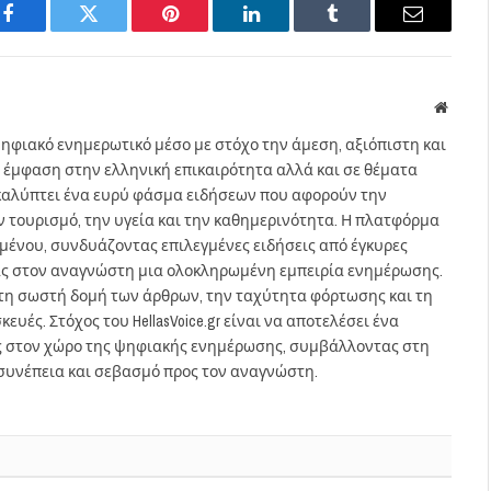
Facebook
Twitter
Pinterest
LinkedIn
Tumblr
Email
Websit
ηφιακό ενημερωτικό μέσο με στόχο την άμεση, αξιόπιστη και
 έμφαση στην ελληνική επικαιρότητα αλλά και σε θέματα
gr καλύπτει ένα ευρύ φάσμα ειδήσεων που αφορούν την
τον τουρισμό, την υγεία και την καθημερινότητα. Η πλατφόρμα
ομένου, συνδυάζοντας επιλεγμένες ειδήσεις από έγκυρες
ας στον αναγνώστη μια ολοκληρωμένη εμπειρία ενημέρωσης.
στη σωστή δομή των άρθρων, την ταχύτητα φόρτωσης και τη
ευές. Στόχος του HellasVoice.gr είναι να αποτελέσει ένα
ς στον χώρο της ψηφιακής ενημέρωσης, συμβάλλοντας στη
συνέπεια και σεβασμό προς τον αναγνώστη.