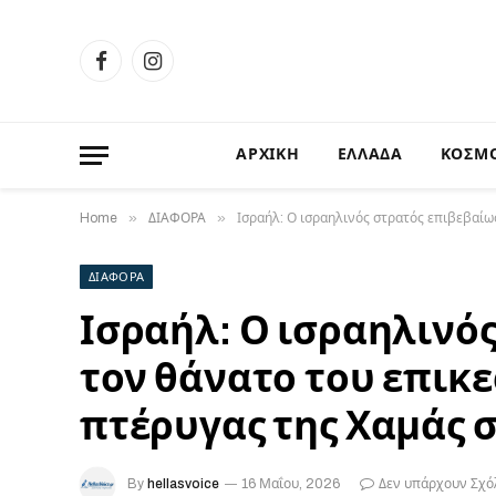
Facebook
Instagram
ΑΡΧΙΚΗ
ΕΛΛΑΔΑ
ΚΟΣΜ
»
»
Home
ΔΙΑΦΟΡΑ
Ισραήλ: Ο ισραηλινός στρατός επιβεβαίω
ΔΙΑΦΟΡΑ
Ισραήλ: Ο ισραηλινό
τον θάνατο του επικ
πτέρυγας της Χαμάς σ
By
hellasvoice
16 Μαΐου, 2026
Δεν υπάρχουν Σχό