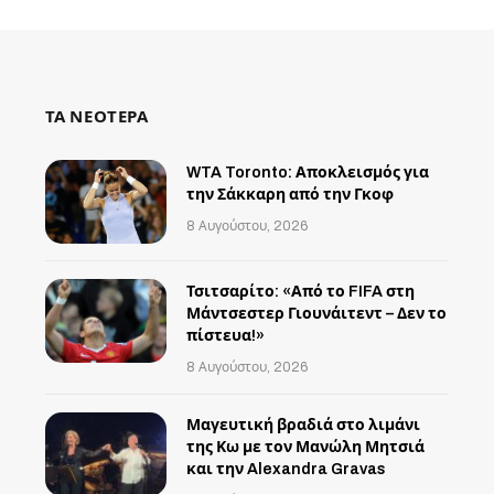
ΤΑ ΝΕΟΤΕΡΑ
WTA Toronto: Αποκλεισμός για
την Σάκκαρη από την Γκοφ
8 Αυγούστου, 2026
Τσιτσαρίτο: «Από το FIFA στη
Μάντσεστερ Γιουνάιτεντ – Δεν το
πίστευα!»
8 Αυγούστου, 2026
Μαγευτική βραδιά στο λιμάνι
της Κω με τον Μανώλη Μητσιά
και την Alexandra Gravas