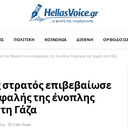
ΟΣ
ΠΟΛΙΤΙΚΗ
ΚΟΙΝΩΝΙΑ
ΔΙΕΘΝΗ
ΟΡΘΟΔΟΞΙ
σε τον θάνατο του επικεφαλής της ένοπλης πτέρυγας της Χαμάς στη Γάζα
ς στρατός επιβεβαίωσε
εφαλής της ένοπλης
τη Γάζα
λια
1 Min Read