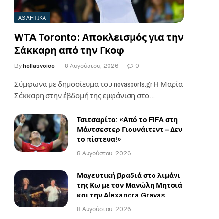
ΑΘΛΗΤΙΚΑ
WTA Toronto: Αποκλεισμός για την
Σάκκαρη από την Γκοφ
By
hellasvoice
8 Αυγούστου, 2026
0
Σύμφωνα με δημοσίευμα του novasports.gr Η Μαρία
Σάκκαρη στην έβδομή της εμφάνιση στο
τουρνουά στο…
Τσιτσαρίτο: «Από το FIFA στη
Μάντσεστερ Γιουνάιτεντ – Δεν
το πίστευα!»
8 Αυγούστου, 2026
Μαγευτική βραδιά στο λιμάνι
της Κω με τον Μανώλη Μητσιά
και την Alexandra Gravas
8 Αυγούστου, 2026