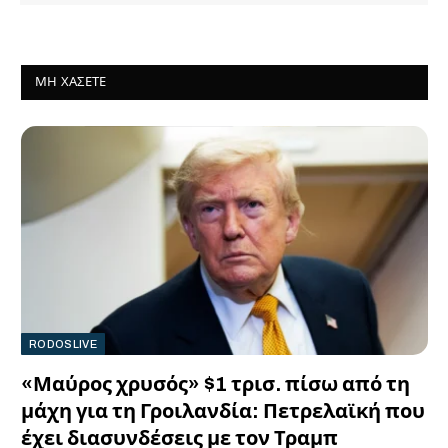
ΜΗ ΧΆΣΕΤΕ
RODOSLIVE
«Μαύρος χρυσός» $1 τρισ. πίσω από τη
μάχη για τη Γροιλανδία: Πετρελαϊκή που
έχει διασυνδέσεις με τον Τραμπ