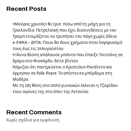
Recent Posts
«Μαύρος χρυσός» $1 τρισ. πίσω από τη μάχη για τη
Γροιλανδία: Πετρελαϊκή που έχει διασυνδέσεις με τον
Τραμπ ετοιμάζεται να τρυπήσει τον πάγο χωρίς άδεια
e-ΕΦΚΑ – ΔΥΠΑ: Ποιοι θα δουν χρήματα στον λογαριασμό
τους έως τις 14 Αυγούστου
Η Άννα Βίσση απόλαυσε μπάντα που έπαιξε Τσιτσάνη σε
δρόμο στο Φισκάρδο, δείτε βίντεο
Νόμιζαν ότι παντρεύεται ο Κριστιάνο Ρονάλντο και
όρμησαν σε Rolls-Royce: Το απίστευτο μπέρδεμα στη
Μαδέρα
Με τη 13η θέση στο απλό γυναικών έκλεισε η Τζαρίδου
τους αγώνες της στο όπεν της Λετονίας
Recent Comments
Χωρίς σχόλια για εμφάνιση.