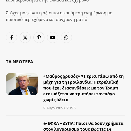
Στόχος μας είναι η αξιόπιστη και άμεση ενημέρωση με
ποιοτικό περιεχόμενο και σύγχρονη ματιά.
Facebook
X
Pinterest
YouTube
WhatsApp
(Twitter)
ΤΑ ΝΕΟΤΕΡΑ
«Μαύρος χρυσός» $1 τρισ. πίσω από τη
μάχη για τη Γροιλανδία: Πετρελαϊκή
που έχει διασυνδέσεις με τον Τραμπ
ετοιμάζεται να τρυπήσει τον πάγο
χωρίς άδεια
9 Αυγούστου, 2026
e-ΕΦΚΑ – ΔΥΠΑ: Ποιοι θα δουν χρήματα
στον λογαριασμό τους έως τις 14