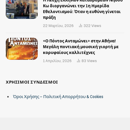
Η Λέσχη Ελλήνων Καταδρομέων Νήσου
Κω διοργανώνει την 1η Ημερίδα
Εθελοντισμού: Όταν η ευθύνη γίνεται
πράξη
22 Μαρτίου, 2026
322
Views
«Ο Πόντος Ανταμώνει» στην Αθήνα!
Mεγάλη ποντιακή μουσική γιορτή με
κορυφαίους καλλιτέχνες
1 Απριλίου, 2026
83
Views
ΧΡΗΣΙΜΟΙ ΣΥΝΔΕΣΜΟΙ
Όροι Χρήσης – Πολιτική Απορρήτου & Cookies