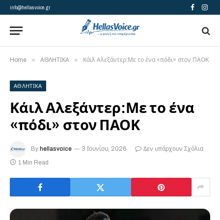
info@hellasvoice.gr
Facebook
Insta
»
»
Home
ΑΘΛΗΤΙΚΑ
Κάιλ Αλεξάντερ:Με το ένα «πόδι» στον ΠΑΟΚ
ΑΘΛΗΤΙΚΑ
Κάιλ Αλεξάντερ:Με το ένα
«πόδι» στον ΠΑΟΚ
By
hellasvoice
3 Ιουνίου, 2026
Δεν υπάρχουν Σχόλια
1 Min Read