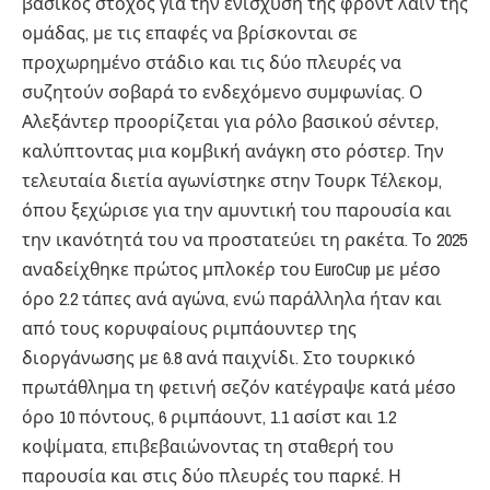
βασικός στόχος για την ενίσχυση της φροντ λάιν της
ομάδας, με τις επαφές να βρίσκονται σε
προχωρημένο στάδιο και τις δύο πλευρές να
συζητούν σοβαρά το ενδεχόμενο συμφωνίας. Ο
Αλεξάντερ προορίζεται για ρόλο βασικού σέντερ,
καλύπτοντας μια κομβική ανάγκη στο ρόστερ. Την
τελευταία διετία αγωνίστηκε στην Τουρκ Τέλεκομ,
όπου ξεχώρισε για την αμυντική του παρουσία και
την ικανότητά του να προστατεύει τη ρακέτα. Το 2025
αναδείχθηκε πρώτος μπλοκέρ του EuroCup με μέσο
όρο 2.2 τάπες ανά αγώνα, ενώ παράλληλα ήταν και
από τους κορυφαίους ριμπάουντερ της
διοργάνωσης με 6.8 ανά παιχνίδι. Στο τουρκικό
πρωτάθλημα τη φετινή σεζόν κατέγραψε κατά μέσο
όρο 10 πόντους, 6 ριμπάουντ, 1.1 ασίστ και 1.2
κοψίματα, επιβεβαιώνοντας τη σταθερή του
παρουσία και στις δύο πλευρές του παρκέ. Η