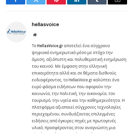
Facebook
Twitter
Pinterest
LinkedIn
Tumblr
Email
hellasvoice
Website
Το
HellasVoice.gr
αποτελεί ένα σύγχρονο
ψηφιακό ενημερωτικό μέσο με στόχο την
άμεση, αξιόπιστη και πολυθεματική ενημέρωση
του κοινού. Με έμφαση στην ελληνική
επικαιρότητα αλλά και σε θέματα διεθνούς
ενδιαφέροντος, το HellasVoice.gr καλύπτει ένα
ευρύ φάσμα ειδήσεων που αφορούν την
κοινωνία, την πολιτική, την οικονομία, τον
τουρισμό, την υγεία και την καθημερινότητα. Η
πλατφόρμα αξιοποιεί σύγχρονες τεχνολογίες
περιεχομένου, συνδυάζοντας επιλεγμένες
ειδήσεις από έγκυρες πηγές με πρωτογενές
υλικό, προσφέροντας στον αναγνώστη μια