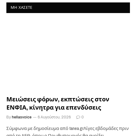
ΜΗ ΧΆΣΕΤΕ
Μειώσεις φόρων, εκπτώσεις στον
ΕΝΦΙΑ, κίνητρα για επενδύσεις
By
hellasvoice
6 Αυγούστου, 2026
0
Σύμφωνα με δημοσίευμα από tanea.grΛίγες εβδομάδες πριν
από τη ΔΕΘ, όπου ο Πρωθυπουργός θα ανοίξει…