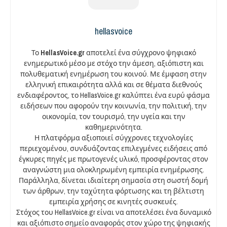
hellasvoice
Το
HellasVoice.gr
αποτελεί ένα σύγχρονο ψηφιακό
ενημερωτικό μέσο με στόχο την άμεση, αξιόπιστη και
πολυθεματική ενημέρωση του κοινού. Με έμφαση στην
ελληνική επικαιρότητα αλλά και σε θέματα διεθνούς
ενδιαφέροντος, το HellasVoice.gr καλύπτει ένα ευρύ φάσμα
ειδήσεων που αφορούν την κοινωνία, την πολιτική, την
οικονομία, τον τουρισμό, την υγεία και την
καθημερινότητα.
Η πλατφόρμα αξιοποιεί σύγχρονες τεχνολογίες
περιεχομένου, συνδυάζοντας επιλεγμένες ειδήσεις από
έγκυρες πηγές με πρωτογενές υλικό, προσφέροντας στον
αναγνώστη μια ολοκληρωμένη εμπειρία ενημέρωσης.
Παράλληλα, δίνεται ιδιαίτερη σημασία στη σωστή δομή
των άρθρων, την ταχύτητα φόρτωσης και τη βέλτιστη
εμπειρία χρήσης σε κινητές συσκευές.
Στόχος του HellasVoice.gr είναι να αποτελέσει ένα δυναμικό
και αξιόπιστο σημείο αναφοράς στον χώρο της ψηφιακής