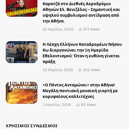
Καρατζά στο Διεθνές Αεροδρόμιο
Αθηνών Ελ. Βενιζέλος – Σημαντική και
υψηλού συμβολισμού αντίδραση από
την Αθήνα.
12 Απριλίου, 2026
574
Views
Η Λέσχη Ελλήνων Καταδρομέων Νήσου
Κω διοργανώνει την 1η Ημερίδα
Εθελοντισμού: Όταν η ευθύνη γίνεται
πράξη
22 Μαρτίου, 2026
322
Views
«Ο Πόντος Ανταμώνει» στην Αθήνα!
Mεγάλη ποντιακή μουσική γιορτή με
κορυφαίους καλλιτέχνες
1 Απριλίου, 2026
83
Views
ΧΡΗΣΙΜΟΙ ΣΥΝΔΕΣΜΟΙ