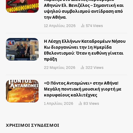
Αθηνών Ελ. Βενιζέλος – Σημαντική και
υψηλού συμβολισμού αντίδραση από
την Αθήνα.
12 Απριλίου, 2026
574
Views
Η Λέσχη Ελλήνων Καταδρομέων Νήσου
Κω διοργανώνει την 1η Ημερίδα
Εθελοντισμού: Όταν η ευθύνη γίνεται
πράξη
22 Μαρτίου, 2026
322
Views
«Ο Πόντος Ανταμώνει» στην Αθήνα!
Mεγάλη ποντιακή μουσική γιορτή με
κορυφαίους καλλιτέχνες
1 Απριλίου, 2026
83
Views
ΧΡΗΣΙΜΟΙ ΣΥΝΔΕΣΜΟΙ