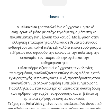
hellasvoice
Το
HellasVoice.gr
αποτελεί ένα σύγχρονο ψηφιακό
ενημερωτικό μέσο με στόχο την άμεση, αξιόπιστη και
πολυθεματική ενημέρωση του κοινού. Με έμφαση στην
ελληνική επικαιρότητα αλλά και σε θέματα διεθνούς
ενδιαφέροντος, το HellasVoice.gr καλύπτει ένα ευρύ φάσμα
ειδήσεων που αφορούν την κοινωνία, την πολιτική, την
οικονομία, τον τουρισμό, την υγεία και την
καθημερινότητα.
Η πλατφόρμα αξιοποιεί σύγχρονες τεχνολογίες
περιεχομένου, συνδυάζοντας επιλεγμένες ειδήσεις από
έγκυρες πηγές με πρωτογενές υλικό, προσφέροντας στον
αναγνώστη μια ολοκληρωμένη εμπειρία ενημέρωσης.
Παράλληλα, δίνεται ιδιαίτερη σημασία στη σωστή δομή
των άρθρων, την ταχύτητα φόρτωσης και τη βέλτιστη
εμπειρία χρήσης σε κινητές συσκευές.
Στόχος του HellasVoice.gr είναι να αποτελέσει ένα δυναμικό
και αξιόπιστο σημείο αναφοράς στον χώρο της ψηφιακής