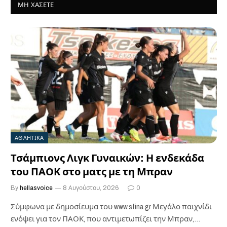
ΜΗ ΧΆΣΕΤΕ
ΑΘΛΗΤΙΚΑ
Τσάμπιονς Λιγκ Γυναικών: Η ενδεκάδα
του ΠΑΟΚ στο ματς με τη Μπραν
By
hellasvoice
8 Αυγούστου, 2026
0
Σύμφωνα με δημοσίευμα του www.sfina.gr Μεγάλο παιχνίδι
ενόψει για τον ΠΑΟΚ, που αντιμετωπίζει την Μπραν,…