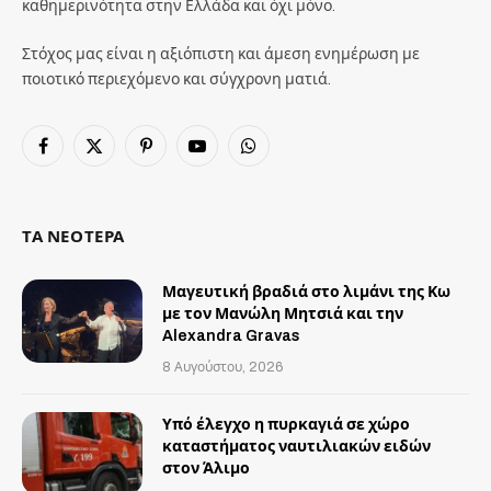
καθημερινότητα στην Ελλάδα και όχι μόνο.
Στόχος μας είναι η αξιόπιστη και άμεση ενημέρωση με
ποιοτικό περιεχόμενο και σύγχρονη ματιά.
Facebook
X
Pinterest
YouTube
WhatsApp
(Twitter)
ΤΑ ΝΕΟΤΕΡΑ
Μαγευτική βραδιά στο λιμάνι της Κω
με τον Μανώλη Μητσιά και την
Alexandra Gravas
8 Αυγούστου, 2026
Υπό έλεγχο η πυρκαγιά σε χώρο
καταστήματος ναυτιλιακών ειδών
στον Άλιμο