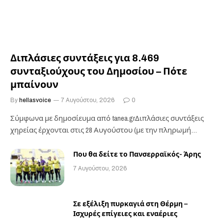
Διπλάσιες συντάξεις για 8.469
συνταξιούχους του Δημοσίου – Πότε
μπαίνουν
By
hellasvoice
7 Αυγούστου, 2026
0
Σύμφωνα με δημοσίευμα από tanea.grΔιπλάσιες συντάξεις
χηρείας έρχονται στις 28 Αυγούστου (με την πληρωμή
των…
Που θα δείτε το Πανσερραϊκός- Άρης
7 Αυγούστου, 2026
Σε εξέλιξη πυρκαγιά στη Θέρμη –
Ισχυρές επίγειες και εναέριες