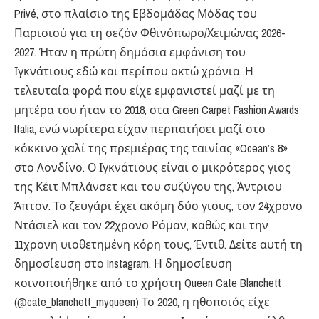
Privé, στο πλαίσιο της Εβδομάδας Μόδας του
Παρισιού για τη σεζόν Φθινόπωρο/Χειμώνας 2026-
2027. Ήταν η πρώτη δημόσια εμφάνιση του
Ιγκνάτιους εδώ και περίπου οκτώ χρόνια. Η
τελευταία φορά που είχε εμφανιστεί μαζί με τη
μητέρα του ήταν το 2018, στα Green Carpet Fashion Awards
Italia, ενώ νωρίτερα είχαν περπατήσει μαζί στο
κόκκινο χαλί της πρεμιέρας της ταινίας «Ocean’s 8»
στο Λονδίνο. Ο Ιγκνάτιους είναι ο μικρότερος γιος
της Κέιτ Μπλάνσετ και του συζύγου της, Άντριου
Άπτον. Το ζευγάρι έχει ακόμη δύο γιους, τον 24χρονο
Ντάσιελ και τον 22χρονο Ρόμαν, καθώς και την
11χρονη υιοθετημένη κόρη τους, Έντιθ. Δείτε αυτή τη
δημοσίευση στο Instagram. Η δημοσίευση
κοινοποιήθηκε από το χρήστη Queen Cate Blanchett
(@cate_blanchett_myqueen) Το 2020, η ηθοποιός είχε