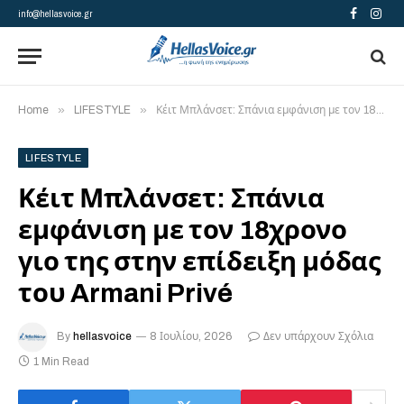
info@hellasvoice.gr
Facebook
Insta
»
»
Home
LIFESTYLE
Κέιτ Μπλάνσετ: Σπάνια εμφάνιση με τον 18χρονο γιο της στην επίδειξη μόδας του Armani Privé
LIFESTYLE
Κέιτ Μπλάνσετ: Σπάνια
εμφάνιση με τον 18χρονο
γιο της στην επίδειξη μόδας
του Armani Privé
By
hellasvoice
8 Ιουλίου, 2026
Δεν υπάρχουν Σχόλια
1 Min Read