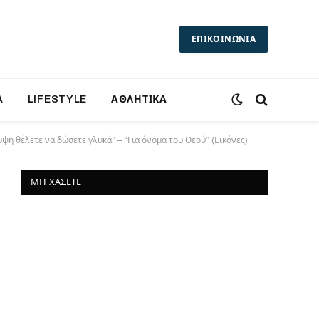
ΕΠΙΚΟΙΝΩΝΙΑ
Α
LIFESTYLE
ΑΘΛΗΤΙΚΑ
η θέλετε να δώσετε γλυκά” – “Για όνομα του Θεού” (Εικόνες)
ΜΗ ΧΆΣΕΤΕ