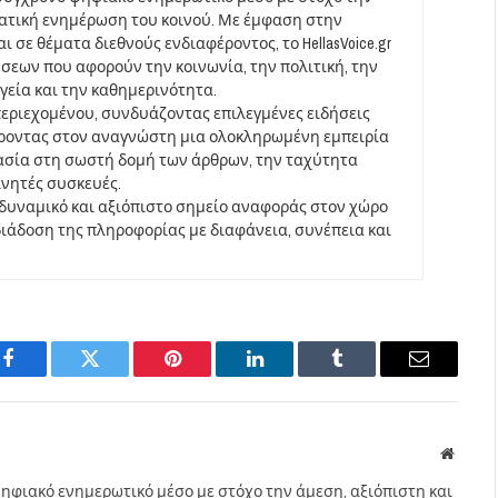
ματική ενημέρωση του κοινού. Με έμφαση στην
 σε θέματα διεθνούς ενδιαφέροντος, το HellasVoice.gr
σεων που αφορούν την κοινωνία, την πολιτική, την
υγεία και την καθημερινότητα.
περιεχομένου, συνδυάζοντας επιλεγμένες ειδήσεις
έροντας στον αναγνώστη μια ολοκληρωμένη εμπειρία
ασία στη σωστή δομή των άρθρων, την ταχύτητα
ινητές συσκευές.
να δυναμικό και αξιόπιστο σημείο αναφοράς στον χώρο
άδοση της πληροφορίας με διαφάνεια, συνέπεια και
Facebook
Twitter
Pinterest
LinkedIn
Tumblr
Email
Websit
ηφιακό ενημερωτικό μέσο με στόχο την άμεση, αξιόπιστη και