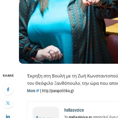
Έκρηξη στη Βουλή με τη Ζωή Κωνσταντοπού
SHARE
τον Θεόφιλο Ξανθόπουλο, την ώρα που απου
More
| http://parapolitika.gr
hellasvoice
Το
HellasVoice.gr
αποτελεί ένα 