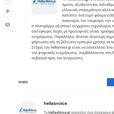
άμεση, αξιόπιστη και πολυθε
ελληνική επικαιρότητα αλλά και
καλύπτει ένα ευρύ φάσμα ειδή
οικονομία, τον τουρισμό, την 
Η πλατφόρμα αξιοποιεί σύγχρονες τεχνολογίες 
από έγκυρες πηγές με πρωτογενές υλικό, προσφ
ενημέρωσης. Παράλληλα, δίνεται ιδιαίτερη σημ
φόρτωσης και τη βέλτιστη εμπειρία χρήσης σε κ
Στόχος του HellasVoice.gr είναι να αποτελέσει έ
της ψηφιακής ενημέρωσης, συμβάλλοντας στη δι
σεβασμό προς τον αναγνώστη.
SHARE.
hellasvoice
Το
HellasVoice.gr
αποτελεί ένα σύγχρονο ψ