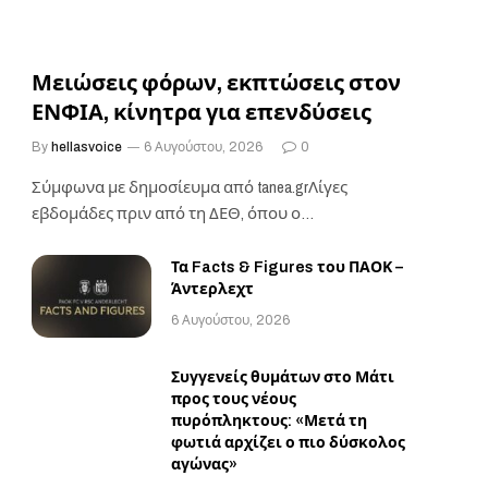
Μειώσεις φόρων, εκπτώσεις στον
ΕΝΦΙΑ, κίνητρα για επενδύσεις
By
hellasvoice
6 Αυγούστου, 2026
0
Σύμφωνα με δημοσίευμα από tanea.grΛίγες
εβδομάδες πριν από τη ΔΕΘ, όπου ο
Πρωθυπουργός θα ανοίξει…
Τα Facts & Figures του ΠΑΟΚ –
Άντερλεχτ
6 Αυγούστου, 2026
Συγγενείς θυμάτων στο Μάτι
προς τους νέους
πυρόπληκτους: «Μετά τη
φωτιά αρχίζει ο πιο δύσκολος
αγώνας»