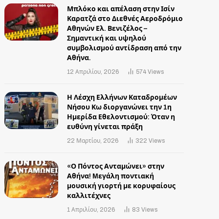
Μπλόκο και απέλαση στην Ισίν
Καρατζά στο Διεθνές Αεροδρόμιο
Αθηνών Ελ. Βενιζέλος –
Σημαντική και υψηλού
συμβολισμού αντίδραση από την
Αθήνα.
12 Απριλίου, 2026
574
Views
Η Λέσχη Ελλήνων Καταδρομέων
Νήσου Κω διοργανώνει την 1η
Ημερίδα Εθελοντισμού: Όταν η
ευθύνη γίνεται πράξη
22 Μαρτίου, 2026
322
Views
«Ο Πόντος Ανταμώνει» στην
Αθήνα! Mεγάλη ποντιακή
μουσική γιορτή με κορυφαίους
καλλιτέχνες
1 Απριλίου, 2026
83
Views