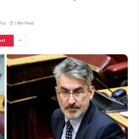
λια
1 Min Read
est