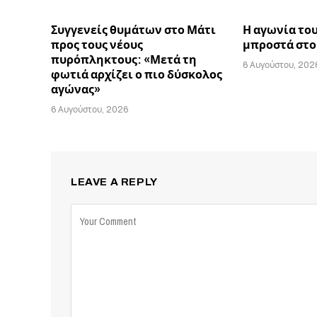
Συγγενείς θυμάτων στο Μάτι
Η αγωνία το
προς τους νέους
μπροστά στο
πυρόπληκτους: «Μετά τη
6 Αυγούστου, 202
φωτιά αρχίζει ο πιο δύσκολος
αγώνας»
6 Αυγούστου, 2026
LEAVE A REPLY