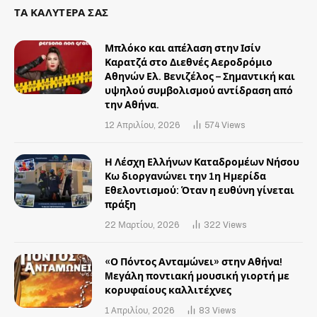
ΤΑ ΚΑΛΥΤΕΡΑ ΣΑΣ
Μπλόκο και απέλαση στην Ισίν
Καρατζά στο Διεθνές Αεροδρόμιο
Αθηνών Ελ. Βενιζέλος – Σημαντική και
υψηλού συμβολισμού αντίδραση από
την Αθήνα.
12 Απριλίου, 2026
574
Views
Η Λέσχη Ελλήνων Καταδρομέων Νήσου
Κω διοργανώνει την 1η Ημερίδα
Εθελοντισμού: Όταν η ευθύνη γίνεται
πράξη
22 Μαρτίου, 2026
322
Views
«Ο Πόντος Ανταμώνει» στην Αθήνα!
Mεγάλη ποντιακή μουσική γιορτή με
κορυφαίους καλλιτέχνες
1 Απριλίου, 2026
83
Views