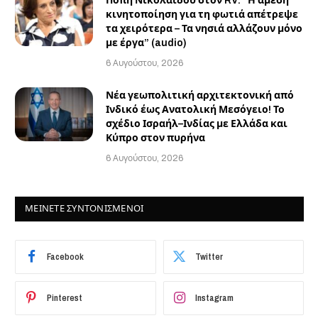
Πόπη Νικολαΐδου στον RV: “Η άμεση
κινητοποίηση για τη φωτιά απέτρεψε
τα χειρότερα – Τα νησιά αλλάζουν μόνο
με έργα” (audio)
6 Αυγούστου, 2026
Νέα γεωπολιτική αρχιτεκτονική από
Ινδικό έως Ανατολική Μεσόγειο! Το
σχέδιο Ισραήλ–Ινδίας με Ελλάδα και
Κύπρο στον πυρήνα
6 Αυγούστου, 2026
ΜΕΙΝΕΤΕ ΣΥΝΤΟΝΙΣΜΕΝΟΙ
Facebook
Twitter
Pinterest
Instagram