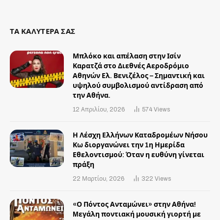
ΤΑ ΚΑΛΥΤΕΡΑ ΣΑΣ
Μπλόκο και απέλαση στην Ισίν
Καρατζά στο Διεθνές Αεροδρόμιο
Αθηνών Ελ. Βενιζέλος – Σημαντική και
υψηλού συμβολισμού αντίδραση από
την Αθήνα.
12 Απριλίου, 2026
574
Views
Η Λέσχη Ελλήνων Καταδρομέων Νήσου
Κω διοργανώνει την 1η Ημερίδα
Εθελοντισμού: Όταν η ευθύνη γίνεται
πράξη
22 Μαρτίου, 2026
322
Views
«Ο Πόντος Ανταμώνει» στην Αθήνα!
Mεγάλη ποντιακή μουσική γιορτή με