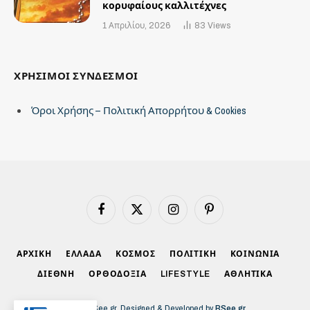
κορυφαίους καλλιτέχνες
1 Απριλίου, 2026
83
Views
ΧΡΗΣΙΜΟΙ ΣΥΝΔΕΣΜΟΙ
Όροι Χρήσης – Πολιτική Απορρήτου & Cookies
Facebook
X
Instagram
Pinterest
(Twitter)
ΑΡΧΙΚΗ
ΕΛΛΑΔΑ
ΚΟΣΜΟΣ
ΠΟΛΙΤΙΚΗ
ΚΟΙΝΩΝΙΑ
ΔΙΕΘΝΗ
ΟΡΘΟΔΟΞΙΑ
LIFESTYLE
ΑΘΛΗΤΙΚΑ
© 2026 BSee.gr. Designed & Developed by
BSee.gr
.