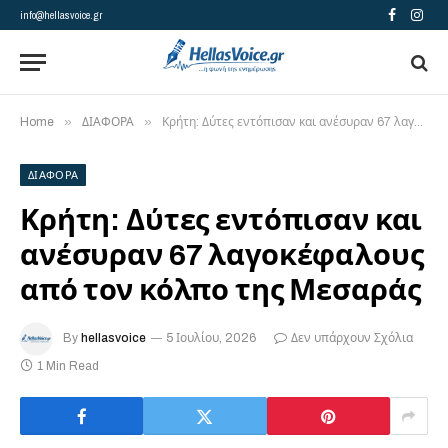
info@hellasvoice.gr
Facebook
Insta
»
»
Home
ΔΙΑΦΟΡΑ
Κρήτη: Δύτες εντόπισαν και ανέσυραν 67 λαγοκέφαλους από τον κόλπο της Μεσαράς
ΔΙΑΦΟΡΑ
Κρήτη: Δύτες εντόπισαν και
ανέσυραν 67 λαγοκέφαλους
από τον κόλπο της Μεσαράς
By
hellasvoice
5 Ιουλίου, 2026
Δεν υπάρχουν Σχόλια
1 Min Read