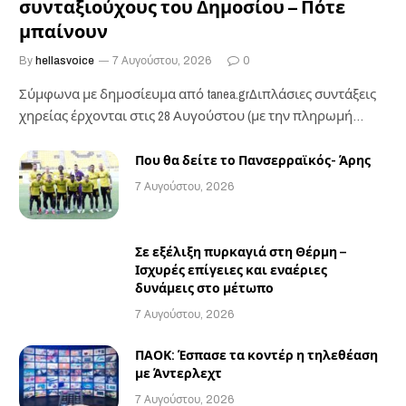
συνταξιούχους του Δημοσίου – Πότε
μπαίνουν
By
hellasvoice
7 Αυγούστου, 2026
0
Σύμφωνα με δημοσίευμα από tanea.grΔιπλάσιες συντάξεις
χηρείας έρχονται στις 28 Αυγούστου (με την πληρωμή
των…
Που θα δείτε το Πανσερραϊκός- Άρης
7 Αυγούστου, 2026
Σε εξέλιξη πυρκαγιά στη Θέρμη –
Ισχυρές επίγειες και εναέριες
δυνάμεις στο μέτωπο
7 Αυγούστου, 2026
ΠΑΟΚ: Έσπασε τα κοντέρ η τηλεθέαση
με Άντερλεχτ
7 Αυγούστου, 2026