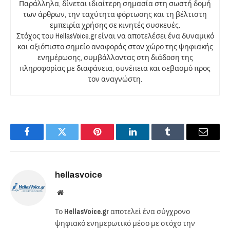
Παράλληλα, δίνεται ιδιαίτερη σημασία στη σωστή δομή
των άρθρων, την ταχύτητα φόρτωσης και τη βέλτιστη
εμπειρία χρήσης σε κινητές συσκευές.
Στόχος του HellasVoice.gr είναι να αποτελέσει ένα δυναμικό
και αξιόπιστο σημείο αναφοράς στον χώρο της ψηφιακής
ενημέρωσης, συμβάλλοντας στη διάδοση της
πληροφορίας με διαφάνεια, συνέπεια και σεβασμό προς
τον αναγνώστη.
Facebook
Twitter
Pinterest
LinkedIn
Tumblr
Email
hellasvoice
Website
Το
HellasVoice.gr
αποτελεί ένα σύγχρονο
ψηφιακό ενημερωτικό μέσο με στόχο την