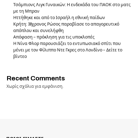
Τσάμπιονς Λιγκ Γυναικών: Η ενδεκάδα του ΠΑΟΚ στο ματς
με τη Μπραν
Ηττήθηκε και από το Ισραήλ η εθνική παίδων
Κρήτη: 38χρονος Ρώσος παραβίασε το απαγορευτικό
απόπλου και συνελήφθη
Απόφαση – πρόκληση για τις υποκλοπές
Η Νίνα Φλορ παρουσιάζει το εντυπωσιακό σπίτι που
μένει με τον Φίλιππο Ντε Γκρες στο Λονδίνο – Δείτε το
βίντεο
Recent Comments
Χωρίς σχόλια για εμφάνιση.