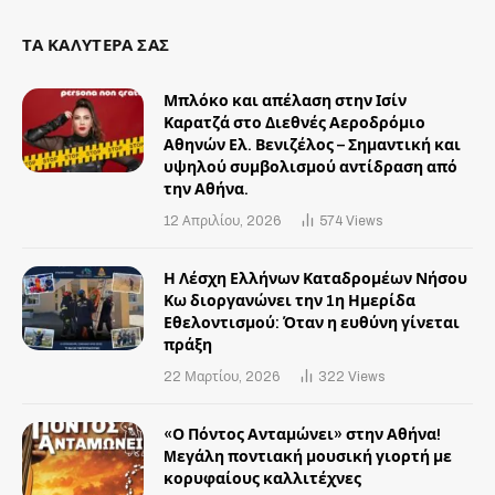
ΤΑ ΚΑΛΥΤΕΡΑ ΣΑΣ
Μπλόκο και απέλαση στην Ισίν
Καρατζά στο Διεθνές Αεροδρόμιο
Αθηνών Ελ. Βενιζέλος – Σημαντική και
υψηλού συμβολισμού αντίδραση από
την Αθήνα.
12 Απριλίου, 2026
574
Views
Η Λέσχη Ελλήνων Καταδρομέων Νήσου
Κω διοργανώνει την 1η Ημερίδα
Εθελοντισμού: Όταν η ευθύνη γίνεται
πράξη
22 Μαρτίου, 2026
322
Views
«Ο Πόντος Ανταμώνει» στην Αθήνα!
Mεγάλη ποντιακή μουσική γιορτή με
κορυφαίους καλλιτέχνες