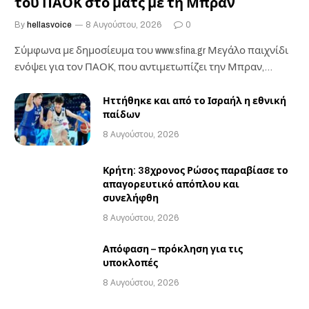
του ΠΑΟΚ στο ματς με τη Μπραν
By
hellasvoice
8 Αυγούστου, 2026
0
Σύμφωνα με δημοσίευμα του www.sfina.gr Μεγάλο παιχνίδι
ενόψει για τον ΠΑΟΚ, που αντιμετωπίζει την Μπραν,…
Ηττήθηκε και από το Ισραήλ η εθνική
παίδων
8 Αυγούστου, 2026
Κρήτη: 38χρονος Ρώσος παραβίασε το
απαγορευτικό απόπλου και
συνελήφθη
8 Αυγούστου, 2026
Απόφαση – πρόκληση για τις
υποκλοπές
8 Αυγούστου, 2026