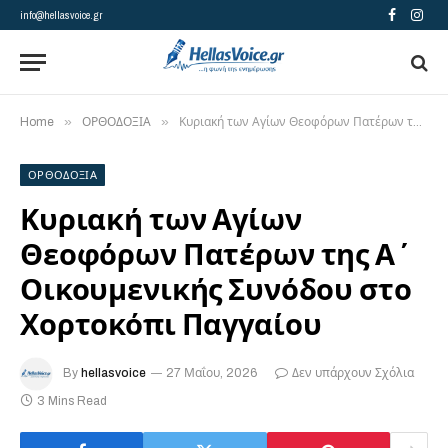
info@hellasvoice.gr
Facebook
Insta
»
»
Home
ΟΡΘΟΔΟΞΙΑ
Κυριακή των Αγίων Θεοφόρων Πατέρων της Α΄ Οικουμενικής Συνόδου στο Χορτοκόπι Παγγαίου
ΟΡΘΟΔΟΞΙΑ
Κυριακή των Αγίων
Θεοφόρων Πατέρων της Α΄
Οικουμενικής Συνόδου στο
Χορτοκόπι Παγγαίου
By
hellasvoice
27 Μαΐου, 2026
Δεν υπάρχουν Σχόλια
3 Mins Read