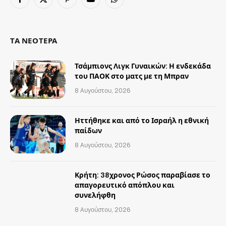
Facebook
X
Pinterest
YouTube
WhatsApp
(Twitter)
ΤΑ ΝΕΟΤΕΡΑ
Τσάμπιονς Λιγκ Γυναικών: Η ενδεκάδα
του ΠΑΟΚ στο ματς με τη Μπραν
8 Αυγούστου, 2026
Ηττήθηκε και από το Ισραήλ η εθνική
παίδων
8 Αυγούστου, 2026
Κρήτη: 38χρονος Ρώσος παραβίασε το
απαγορευτικό απόπλου και
συνελήφθη
8 Αυγούστου, 2026