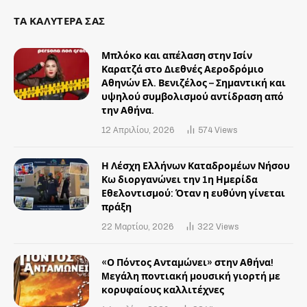
ΤΑ ΚΑΛΥΤΕΡΑ ΣΑΣ
Μπλόκο και απέλαση στην Ισίν
Καρατζά στο Διεθνές Αεροδρόμιο
Αθηνών Ελ. Βενιζέλος – Σημαντική και
υψηλού συμβολισμού αντίδραση από
την Αθήνα.
12 Απριλίου, 2026
574
Views
Η Λέσχη Ελλήνων Καταδρομέων Νήσου
Κω διοργανώνει την 1η Ημερίδα
Εθελοντισμού: Όταν η ευθύνη γίνεται
πράξη
22 Μαρτίου, 2026
322
Views
«Ο Πόντος Ανταμώνει» στην Αθήνα!
Mεγάλη ποντιακή μουσική γιορτή με
κορυφαίους καλλιτέχνες