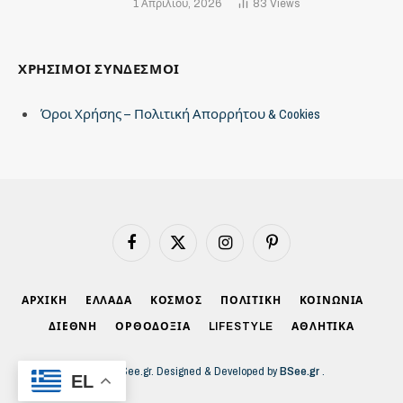
1 Απριλίου, 2026
83
Views
ΧΡΗΣΙΜΟΙ ΣΥΝΔΕΣΜΟΙ
Όροι Χρήσης – Πολιτική Απορρήτου & Cookies
Facebook
X
Instagram
Pinterest
(Twitter)
ΑΡΧΙΚΗ
ΕΛΛΑΔΑ
ΚΟΣΜΟΣ
ΠΟΛΙΤΙΚΗ
ΚΟΙΝΩΝΙΑ
ΔΙΕΘΝΗ
ΟΡΘΟΔΟΞΙΑ
LIFESTYLE
ΑΘΛΗΤΙΚΑ
© 2026 BSee.gr. Designed & Developed by
BSee.gr
.
EL