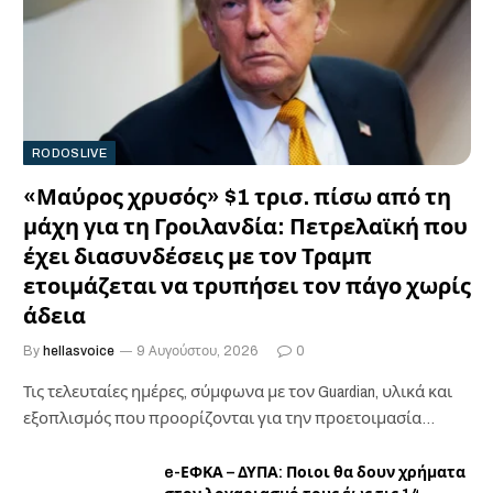
RODOSLIVE
«Μαύρος χρυσός» $1 τρισ. πίσω από τη
μάχη για τη Γροιλανδία: Πετρελαϊκή που
έχει διασυνδέσεις με τον Τραμπ
ετοιμάζεται να τρυπήσει τον πάγο χωρίς
άδεια
By
hellasvoice
9 Αυγούστου, 2026
0
Τις τελευταίες ημέρες, σύμφωνα με τον Guardian, υλικά και
εξοπλισμός που προορίζονται για την προετοιμασία…
e-ΕΦΚΑ – ΔΥΠΑ: Ποιοι θα δουν χρήματα