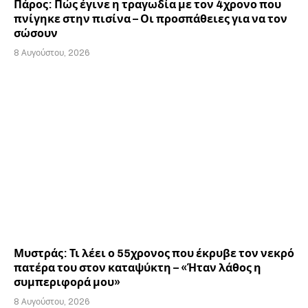
Πάρος: Πώς έγινε η τραγωδία με τον 4χρονο που
πνίγηκε στην πισίνα – Οι προσπάθειες για να τον
σώσουν
8 Αυγούστου, 2026
Μυστράς: Τι λέει ο 55χρονος που έκρυβε τον νεκρό
πατέρα του στον καταψύκτη – «Ήταν λάθος η
συμπεριφορά μου»
8 Αυγούστου, 2026