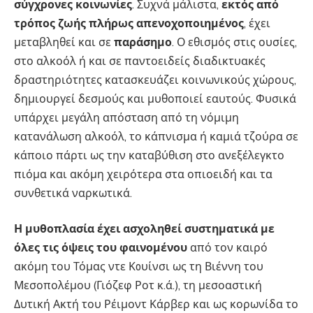
σύγχρονες κοινωνίες
. Συχνά μάλιστα,
εκτός από
τρόπος ζωής πλήρως απενοχοποιημένος
, έχει
μεταβληθεί και σε
παράσημο
. Ο εθισμός στις ουσίες,
στο αλκοόλ ή και σε παντοειδείς διαδικτυακές
δραστηριότητες κατασκευάζει κοινωνικούς χώρους,
δημιουργεί δεσμούς και μυθοποιεί εαυτούς. Φυσικά
υπάρχει μεγάλη απόσταση από τη νόμιμη
κατανάλωση αλκοόλ, το κάπνισμα ή καμιά τζούρα σε
κάποιο πάρτι ως την καταβύθιση στο ανεξέλεγκτο
πιόμα και ακόμη χειρότερα στα οπιοειδή και τα
συνθετικά ναρκωτικά.
Η μυθοπλασία έχει ασχοληθεί συστηματικά με
όλες τις όψεις του φαινομένου
από τον καιρό
ακόμη του Τόμας ντε Κoυίνσι ως τη Βιέννη του
Μεσοπολέμου (Γιόζεφ Ροτ κ.ά.), τη μεσοαστική
Δυτική Ακτή του Ρέιμοντ Κάρβερ και ως κορωνίδα το