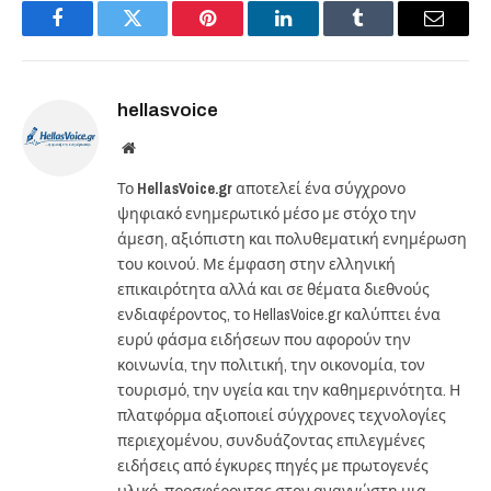
Facebook
Twitter
Pinterest
LinkedIn
Tumblr
Email
hellasvoice
Website
Το
HellasVoice.gr
αποτελεί ένα σύγχρονο
ψηφιακό ενημερωτικό μέσο με στόχο την
άμεση, αξιόπιστη και πολυθεματική ενημέρωση
του κοινού. Με έμφαση στην ελληνική
επικαιρότητα αλλά και σε θέματα διεθνούς
ενδιαφέροντος, το HellasVoice.gr καλύπτει ένα
ευρύ φάσμα ειδήσεων που αφορούν την
κοινωνία, την πολιτική, την οικονομία, τον
τουρισμό, την υγεία και την καθημερινότητα. Η
πλατφόρμα αξιοποιεί σύγχρονες τεχνολογίες
περιεχομένου, συνδυάζοντας επιλεγμένες
ειδήσεις από έγκυρες πηγές με πρωτογενές