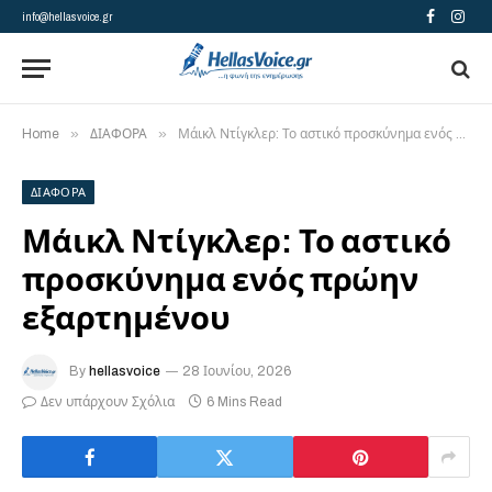
info@hellasvoice.gr
Facebook
Insta
»
»
Home
ΔΙΑΦΟΡΑ
Μάικλ Ντίγκλερ: Το αστικό προσκύνημα ενός πρώην εξαρτημένου
ΔΙΑΦΟΡΑ
Μάικλ Ντίγκλερ: Το αστικό
προσκύνημα ενός πρώην
εξαρτημένου
By
hellasvoice
28 Ιουνίου, 2026
Δεν υπάρχουν Σχόλια
6 Mins Read