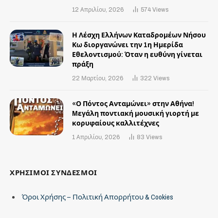
12 Απριλίου, 2026
574
Views
Η Λέσχη Ελλήνων Καταδρομέων Νήσου
Κω διοργανώνει την 1η Ημερίδα
Εθελοντισμού: Όταν η ευθύνη γίνεται
πράξη
22 Μαρτίου, 2026
322
Views
«Ο Πόντος Ανταμώνει» στην Αθήνα!
Mεγάλη ποντιακή μουσική γιορτή με
κορυφαίους καλλιτέχνες
1 Απριλίου, 2026
83
Views
ΧΡΗΣΙΜΟΙ ΣΥΝΔΕΣΜΟΙ
Όροι Χρήσης – Πολιτική Απορρήτου & Cookies