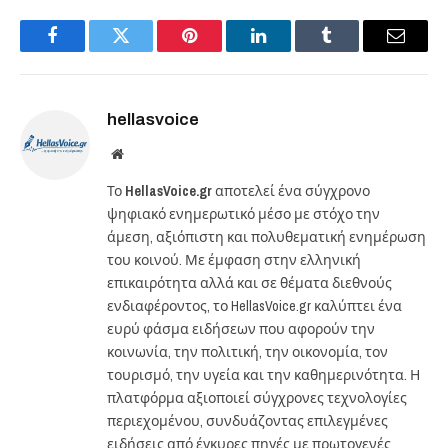
Facebook
Twitter
Pinterest
LinkedIn
Tumblr
Email
hellasvoice
Website
Το
HellasVoice.gr
αποτελεί ένα σύγχρονο
ψηφιακό ενημερωτικό μέσο με στόχο την
άμεση, αξιόπιστη και πολυθεματική ενημέρωση
του κοινού. Με έμφαση στην ελληνική
επικαιρότητα αλλά και σε θέματα διεθνούς
ενδιαφέροντος, το HellasVoice.gr καλύπτει ένα
ευρύ φάσμα ειδήσεων που αφορούν την
κοινωνία, την πολιτική, την οικονομία, τον
τουρισμό, την υγεία και την καθημερινότητα. Η
πλατφόρμα αξιοποιεί σύγχρονες τεχνολογίες
περιεχομένου, συνδυάζοντας επιλεγμένες
ειδήσεις από έγκυρες πηγές με πρωτογενές