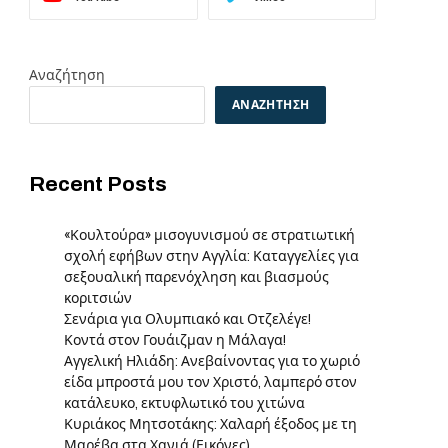
Αναζήτηση
ΑΝΑΖΉΤΗΣΗ
Recent Posts
«Κουλτούρα» μισογυνισμού σε στρατιωτική
σχολή εφήβων στην Αγγλία: Καταγγελίες για
σεξουαλική παρενόχληση και βιασμούς
κοριτσιών
Σενάρια για Ολυμπιακό και Οτζελέγε!
Κοντά στον Γουάιζμαν η Μάλαγα!
Αγγελική Ηλιάδη: Ανεβαίνοντας για το χωριό
είδα μπροστά μου τον Χριστό, λαμπερό στον
κατάλευκο, εκτυφλωτικό του χιτώνα
Κυριάκος Μητσοτάκης: Χαλαρή έξοδος με τη
Μαρέβα στα Χανιά (Εικόνες)