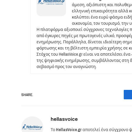
άμεση, αξιόπιστη και πολυθε
ελληνική επικαιρότητα αλλά και
καλύπτει ένα ευρύ φάσμα ειδή
οικονομία, τον τουρισμό, την 
Η πλατφόρμα αξιοποιεί σύγχρονες τεχνολογίες 
από έγκυρες πηγές με πρωτογενές υλικό, προσφ
ενημέρωσης. Παράλληλα, δίνεται ιδιαίτερη σημ
φόρτωσης και τη βέλτιστη εμπειρία χρήσης σε κ
Στόχος του HellasVoice.gr είναι να αποτελέσει έ
της ψηφιακής ενημέρωσης, συμβάλλοντας στη δι
σεβασμό προς τον αναγνώστη.
SHARE.
hellasvoice
Το
HellasVoice.gr
αποτελεί ένα σύγχρονο ψ