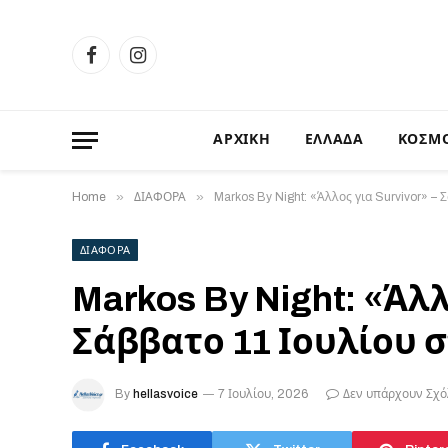
Facebook
Instagram
ΑΡΧΙΚΗ
ΕΛΛΑΔΑ
ΚΟΣΜ
»
»
Home
ΔΙΑΦΟΡΑ
Markos By Night: «Άλλος για Survivor» – 
ΔΙΑΦΟΡΑ
Markos By Night: «Άλλ
Σάββατο 11 Ιουλίου σ
By
hellasvoice
7 Ιουλίου, 2026
Δεν υπάρχουν Σχό