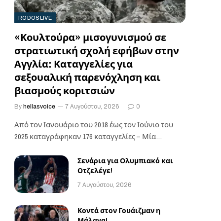
RODOSLIVE
«Κουλτούρα» μισογυνισμού σε
στρατιωτική σχολή εφήβων στην
Αγγλία: Καταγγελίες για
σεξουαλική παρενόχληση και
βιασμούς κοριτσιών
By
hellasvoice
7 Αυγούστου, 2026
0
Από τον Ιανουάριο του 2018 έως τον Ιούνιο του
2025 καταγράφηκαν 176 καταγγελίες – Μία…
Σενάρια για Ολυμπιακό και
Οτζελέγε!
7 Αυγούστου, 2026
Κοντά στον Γουάιζμαν η
Μάλαγα!