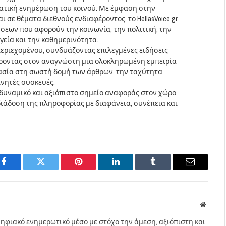
ματική ενημέρωση του κοινού. Με έμφαση στην
 σε θέματα διεθνούς ενδιαφέροντος, το HellasVoice.gr
σεων που αφορούν την κοινωνία, την πολιτική, την
υγεία και την καθημερινότητα.
περιεχομένου, συνδυάζοντας επιλεγμένες ειδήσεις
έροντας στον αναγνώστη μια ολοκληρωμένη εμπειρία
ασία στη σωστή δομή των άρθρων, την ταχύτητα
ινητές συσκευές.
να δυναμικό και αξιόπιστο σημείο αναφοράς στον χώρο
άδοση της πληροφορίας με διαφάνεια, συνέπεια και
Facebook
Twitter
Pinterest
LinkedIn
Tumblr
Email
Websit
ηφιακό ενημερωτικό μέσο με στόχο την άμεση, αξιόπιστη και