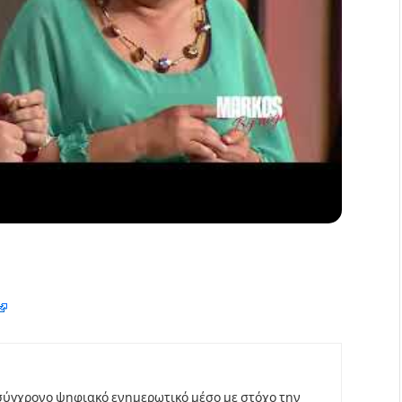
σύγχρονο ψηφιακό ενημερωτικό μέσο με στόχο την