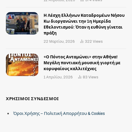
12 Απριλίου, 2026
574
Views
Η Λέσχη Ελλήνων Καταδρομέων Νήσου
Κω διοργανώνει την 1η Ημερίδα
Εθελοντισμού: Όταν η ευθύνη γίνεται
πράξη
22 Μαρτίου, 2026
322
Views
«Ο Πόντος Ανταμώνει» στην Αθήνα!
Mεγάλη ποντιακή μουσική γιορτή με
κορυφαίους καλλιτέχνες
1 Απριλίου, 2026
83
Views
ΧΡΗΣΙΜΟΙ ΣΥΝΔΕΣΜΟΙ
Όροι Χρήσης – Πολιτική Απορρήτου & Cookies