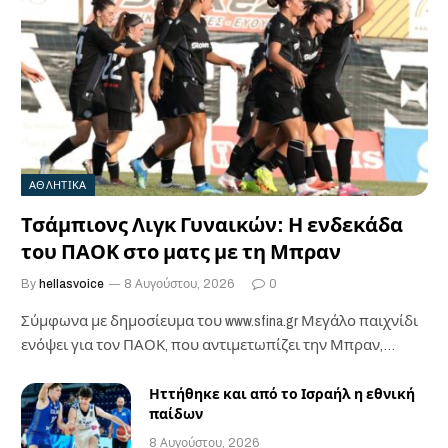
ΑΘΛΗΤΙΚΑ
Τσάμπιονς Λιγκ Γυναικών: Η ενδεκάδα
του ΠΑΟΚ στο ματς με τη Μπραν
By
hellasvoice
8 Αυγούστου, 2026
0
Σύμφωνα με δημοσίευμα του www.sfina.gr Μεγάλο παιχνίδι
ενόψει για τον ΠΑΟΚ, που αντιμετωπίζει την Μπραν,…
Ηττήθηκε και από το Ισραήλ η εθνική
παίδων
8 Αυγούστου, 2026