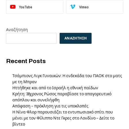
YouTube
Vimeo
Αναζήτηση
ΑΝΑΖΉΤΗΣΗ
Recent Posts
Τσάμπιονς Λιγκ Γυναικών: Η ενδεκάδα του ΠΑΟΚ στο ματς
με τη Μπραν
Ηττήθηκε και από το Ισραήλ η εθνική παίδων
Κρήτη: 38χρονος Ρώσος παραβίασε το απαγορευτικό
απόπλου και συνελήφθη
Απόφαση – πρόκληση για τις υποκλοπές
Η Νίνα Φλορ παρουσιάζει το εντυπωσιακό σπίτι που
μένει με τον Φίλιππο Ντε Γκρες στο Λονδίνο – Δείτε το
βίντεο