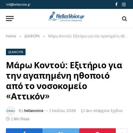
info@hellasvoice.gr
Facebook
Insta
»
»
Home
ΔΙΑΦΟΡΑ
Μάρω Κοντού: Εξιτήριο για την αγαπημένη ηθοποιό από το νοσοκομείο «Αττικόν»
ΔΙΑΦΟΡΑ
Μάρω Κοντού: Εξιτήριο για
την αγαπημένη ηθοποιό
από το νοσοκομείο
«Αττικόν»
By
hellasvoice
1 Ιουλίου, 2026
Δεν υπάρχουν Σχόλια
1 Min Read