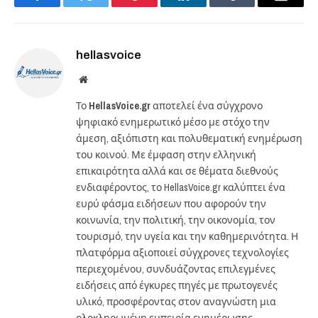
Facebook
Twitter
Pinterest
LinkedIn
Tumblr
Email
hellasvoice
Website
Το
HellasVoice.gr
αποτελεί ένα σύγχρονο
ψηφιακό ενημερωτικό μέσο με στόχο την
άμεση, αξιόπιστη και πολυθεματική ενημέρωση
του κοινού. Με έμφαση στην ελληνική
επικαιρότητα αλλά και σε θέματα διεθνούς
ενδιαφέροντος, το HellasVoice.gr καλύπτει ένα
ευρύ φάσμα ειδήσεων που αφορούν την
κοινωνία, την πολιτική, την οικονομία, τον
τουρισμό, την υγεία και την καθημερινότητα. Η
πλατφόρμα αξιοποιεί σύγχρονες τεχνολογίες
περιεχομένου, συνδυάζοντας επιλεγμένες
ειδήσεις από έγκυρες πηγές με πρωτογενές
υλικό, προσφέροντας στον αναγνώστη μια
ολοκληρωμένη εμπειρία ενημέρωσης.