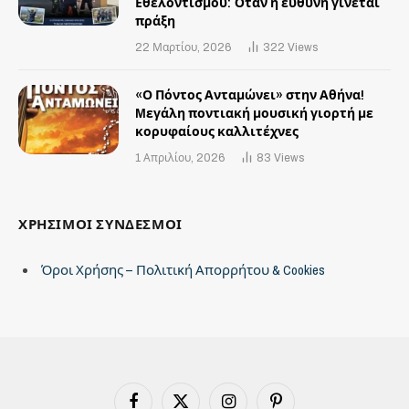
Εθελοντισμού: Όταν η ευθύνη γίνεται
πράξη
22 Μαρτίου, 2026
322
Views
«Ο Πόντος Ανταμώνει» στην Αθήνα!
Mεγάλη ποντιακή μουσική γιορτή με
κορυφαίους καλλιτέχνες
1 Απριλίου, 2026
83
Views
ΧΡΗΣΙΜΟΙ ΣΥΝΔΕΣΜΟΙ
Όροι Χρήσης – Πολιτική Απορρήτου & Cookies
Facebook
X
Instagram
Pinterest