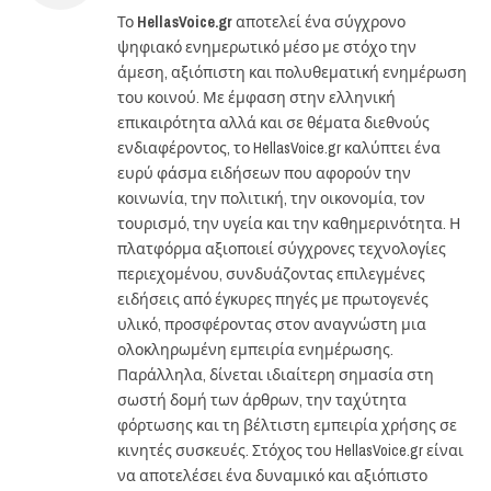
Το
HellasVoice.gr
αποτελεί ένα σύγχρονο
ψηφιακό ενημερωτικό μέσο με στόχο την
άμεση, αξιόπιστη και πολυθεματική ενημέρωση
του κοινού. Με έμφαση στην ελληνική
επικαιρότητα αλλά και σε θέματα διεθνούς
ενδιαφέροντος, το HellasVoice.gr καλύπτει ένα
ευρύ φάσμα ειδήσεων που αφορούν την
κοινωνία, την πολιτική, την οικονομία, τον
τουρισμό, την υγεία και την καθημερινότητα. Η
πλατφόρμα αξιοποιεί σύγχρονες τεχνολογίες
περιεχομένου, συνδυάζοντας επιλεγμένες
ειδήσεις από έγκυρες πηγές με πρωτογενές
υλικό, προσφέροντας στον αναγνώστη μια
ολοκληρωμένη εμπειρία ενημέρωσης.
Παράλληλα, δίνεται ιδιαίτερη σημασία στη
σωστή δομή των άρθρων, την ταχύτητα
φόρτωσης και τη βέλτιστη εμπειρία χρήσης σε
κινητές συσκευές. Στόχος του HellasVoice.gr είναι
να αποτελέσει ένα δυναμικό και αξιόπιστο