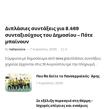
Διπλάσιες συντάξεις για 8.469
συνταξιούχους του Δημοσίου – Πότε
μπαίνουν
By
hellasvoice
7 Αυγούστου, 2026
0
Σύμφωνα με δημοσίευμα από tanea.grΔιπλάσιες συντάξεις
χηρείας έρχονται στις 28 Αυγούστου (με την πληρωμή
των…
Που θα δείτε το Πανσερραϊκός- Άρης
7 Αυγούστου, 2026
Σε εξέλιξη πυρκαγιά στη Θέρμη –
Ισχυρές επίγειες και εναέριες