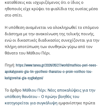
καταθέσεις και ισχυριζόμενος ότι ο ίδιος ο
ηθοποιός είχε κρύψει τα φιαλίδια της ουσίας μέσα
στο σπίτι.
Η υπόθεση αναμένεται να ολοκληρωθεί το επόμενο
διάστημα με την ανακοίνωση της τελικής ποινής,
ενώ οι δικαστικές διαδικασίες συνεχίζονται για την
πλήρη αποτύπωση των συνθηκών γύρω από τον
θάνατο του Μάθιου Πέρι.
Πηγή:
https://www.tanea.gr/2026/05/27/world/mathiou-peri-nees-
apokalypseis-gia-tin-ypothesi-thanatou-o-proin-voithos-tou-
katigoreitai-gia-sygkalypsi/
Το άρθρο
Μάθιου Πέρι: Νέες αποκαλύψεις για την
υπόθεση θανάτου – Ο πρώην βοηθός του
κατηγορείται για συγκάλυψη
εμφανίστηκε πρώτα