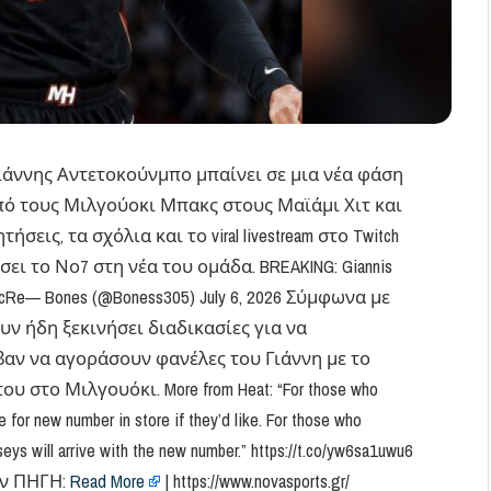
Γιάννης Αντετοκούνμπο μπαίνει σε μια νέα φάση
πό τους Μιλγούοκι Μπακς στους Μαϊάμι Χιτ και
εις, τα σχόλια και το viral livestream στο Twitch
ει το Νο7 στη νέα του ομάδα. BREAKING: Giannis
jVNGcRe— Bones (@Boness305) July 6, 2026 Σύμφωνα με
χουν ήδη ξεκινήσει διαδικασίες για να
αν να αγοράσουν φανέλες του Γιάννη με το
στο Μιλγουόκι. More from Heat: “For those who
 for new number in store if they’d like. For those who
seys will arrive with the new number.” https://t.co/yw6sa1uwu6
ην ΠΗΓΗ:
Read More
| https://www.novasports.gr/