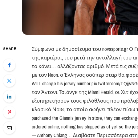
Σύμφωνα με δημοσίευμα του novasports.gr Ο 
SHARE
της καριέρας του μετά την ανταλλαγή του α
το κάνει… αλλάζοντας αριθμό. Μετά τις συζητήσ
με τον Neon, ο Έλληνας σούπερ σταρ θα φορέσ
WILL change his jersey number pic.twitter.com/TQj
τον Άντονι Τσιάνγκ της Miami Herald, οι Χιτ έ
εξυπηρετήσουν τους φιλάθλους που πρόλαβ
κλασικό Νο34, το οποίο αφήνει πλέον πίσω του 
purchased the Giannis jersey in store, they can exchange
ordered online, nothing has shipped as of yet so the jer
— Anthony Chiang… Διαβάστε Περισσότερα στ