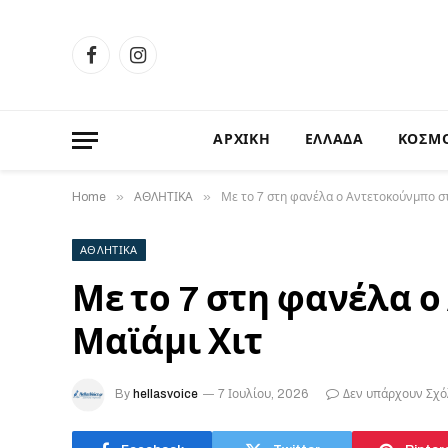
Facebook
Instagram
ΑΡΧΙΚΗ
ΕΛΛΑΔΑ
ΚΟΣΜ
»
»
Home
ΑΘΛΗΤΙΚΑ
Με το 7 στη φανέλα ο Αντετοκούνμπο σ
ΑΘΛΗΤΙΚΑ
Με το 7 στη φανέλα 
Μαϊάμι Χιτ
By
hellasvoice
7 Ιουλίου, 2026
Δεν υπάρχουν Σχό