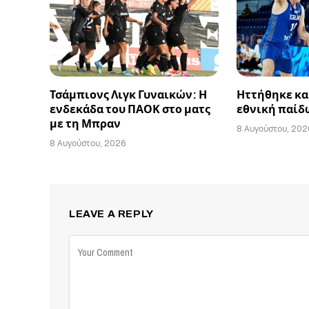
Τσάμπιονς Λιγκ Γυναικών: Η
Ηττήθηκε και
ενδεκάδα του ΠΑΟΚ στο ματς
εθνική παίδ
με τη Μπραν
8 Αυγούστου, 202
8 Αυγούστου, 2026
LEAVE A REPLY