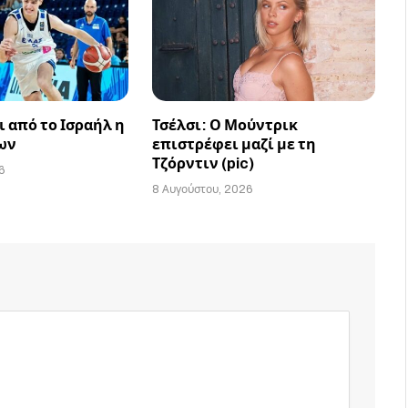
 από το Ισραήλ η
Τσέλσι: Ο Μούντρικ
ων
επιστρέφει μαζί με τη
Τζόρντιν (pic)
6
8 Αυγούστου, 2026