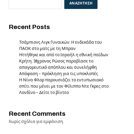
ΑΝΑΖΉΤΗΣΗ
Recent Posts
Τσάμπιονς Λιγκ Γυναικών: Η ενδεκάδα του
ΠΑΟΚ στο ματς με τη Μπραν
Ηττήθηκε και από το Ισραήλ η εθνική παίδων
Κρήτη: 38χρονος Ρώσος παραβίασε το
απαγορευτικό απόπλου και συνελήφθη
Απόφαση – πρόκληση για τις υποκλοπές
Η Νίνα Φλορ παρουσιάζει το εντυπωσιακό
σπίτι που μένει με τον Φίλιππο Ντε Γκρες στο
Λονδίνο – Δείτε το βίντεο
Recent Comments
Χωρίς σχόλια για εμφάνιση.