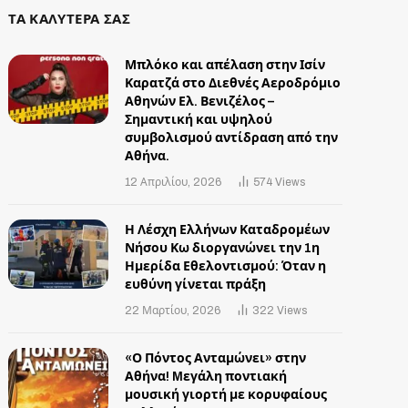
ΤΑ ΚΑΛΥΤΕΡΑ ΣΑΣ
Μπλόκο και απέλαση στην Ισίν
Καρατζά στο Διεθνές Αεροδρόμιο
Αθηνών Ελ. Βενιζέλος –
Σημαντική και υψηλού
συμβολισμού αντίδραση από την
Αθήνα.
12 Απριλίου, 2026
574
Views
Η Λέσχη Ελλήνων Καταδρομέων
Νήσου Κω διοργανώνει την 1η
Ημερίδα Εθελοντισμού: Όταν η
ευθύνη γίνεται πράξη
22 Μαρτίου, 2026
322
Views
«Ο Πόντος Ανταμώνει» στην
Αθήνα! Mεγάλη ποντιακή
μουσική γιορτή με κορυφαίους