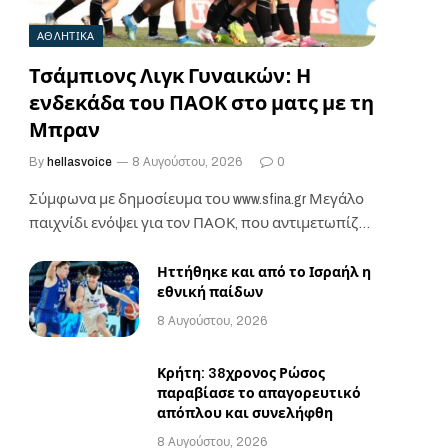
ΑΘΛΗΤΙΚΑ
Τσάμπιονς Λιγκ Γυναικών: Η
ενδεκάδα του ΠΑΟΚ στο ματς με τη
Μπραν
By
hellasvoice
8 Αυγούστου, 2026
0
Σύμφωνα με δημοσίευμα του www.sfina.gr Μεγάλο
παιχνίδι ενόψει για τον ΠΑΟΚ, που αντιμετωπίζει
την Μπραν,…
Ηττήθηκε και από το Ισραήλ η
εθνική παίδων
8 Αυγούστου, 2026
Κρήτη: 38χρονος Ρώσος
παραβίασε το απαγορευτικό
απόπλου και συνελήφθη
8 Αυγούστου, 2026