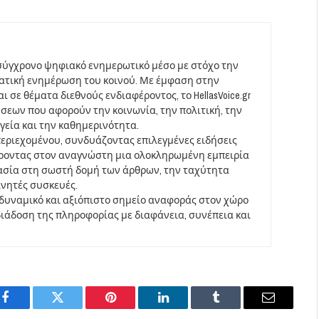
σύγχρονο ψηφιακό ενημερωτικό μέσο με στόχο την
ματική ενημέρωση του κοινού. Με έμφαση στην
 σε θέματα διεθνούς ενδιαφέροντος, το HellasVoice.gr
σεων που αφορούν την κοινωνία, την πολιτική, την
υγεία και την καθημερινότητα.
περιεχομένου, συνδυάζοντας επιλεγμένες ειδήσεις
έροντας στον αναγνώστη μια ολοκληρωμένη εμπειρία
ασία στη σωστή δομή των άρθρων, την ταχύτητα
ινητές συσκευές.
να δυναμικό και αξιόπιστο σημείο αναφοράς στον χώρο
άδοση της πληροφορίας με διαφάνεια, συνέπεια και
Facebook
Twitter
Pinterest
LinkedIn
Tumblr
Email